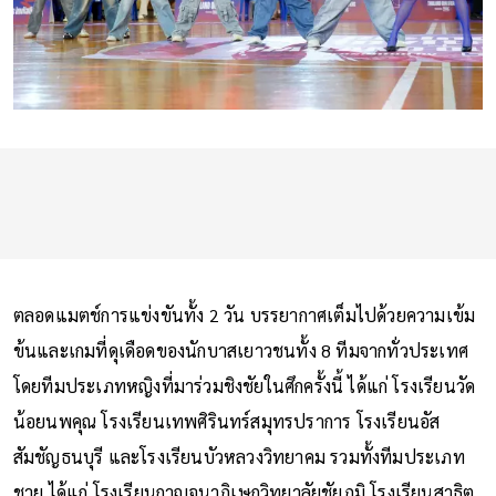
ตลอดแมตช์การแข่งขันทั้ง 2 วัน บรรยากาศเต็มไปด้วยความเข้ม
ข้นและเกมที่ดุเดือดของนักบาสเยาวชนทั้ง 8 ทีมจากทั่วประเทศ
โดยทีมประเภทหญิงที่มาร่วมชิงชัยในศึกครั้งนี้ ได้แก่ โรงเรียนวัด
น้อยนพคุณ โรงเรียนเทพศิรินทร์สมุทรปราการ โรงเรียนอัส
สัมชัญธนบุรี และโรงเรียนบัวหลวงวิทยาคม รวมทั้งทีมประเภท
ชาย ได้แก่ โรงเรียนกาญจนาภิเษกวิทยาลัยชัยภูมิ โรงเรียนสาธิต