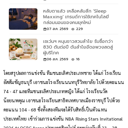
หลับตาแล้ว เหลือหลับลึก 'Sleep
Maxxing' เทรนด์การใช้เทคโนโลยี
กล่อมนอนของคนยุคใหม่
07 ส.ค. 2569
229
เซเว่นฯ หนุนชาวสวนลำไย รับซื้อกว่า
830 ตันต่อปี ดันลำไยอีดอพวงสดสู่
ผู้บริโภค
06 ส.ค. 2569
16
โดยสรุปผลการแข่งขัน ทีมชนะเลิศประเภทชาย ได้แก่ โรงเรียน
อัสสัมชัญธนบุรี เอาชนะโรงเรียนนนทบุรีวิทยาลัย ไปด้วยคะแนน
74 - 47 และทีมชนะเลิศประเภทหญิง ได้แก่ โรงเรียนวัด
น้อยนพคุณ เอาชนะโรงเรียนสาธิตเทศบาลเมืองราชบุรี ไปด้วย
คะแนน 104 - 68 ซึ่งทั้งสองทีมจะได้รับสิทธิ์เป็นตัวแทน
ประเทศไทย เข้าร่วมการแข่งขัน NBA Rising Stars Invitational
2026 ณ OCBC Arena ประเทศสิงคโปร์ ระหว่างวันที่ 23 – 28