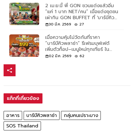
2 เม.ย.นี้ พี่ GON ชวนแต่งแล้วอิ่ม
“แค่ 1 บาท NET/คน” เมื่อแต่งชุดชน
เผ่ากิน GON BUFFET ที่ 'บาร์บีคิว
พลาซ่า สาขาเซ็นทรัล พระราม 9' วัน
30 มี.ค. 2569
27
เดียวเท่านั้น!
เมื่อความคุ้มไม่วัดกันที่ราคา
“บาร์บีคิวพลาซ่า” รีเฟรมบุฟเฟต์
เพิ่มตัวท็อป–เมนูใหม่ทุกเทียร์ ใน
ราคาเดิม เริ่มต้น 399 NETบาท/
02 มี.ค. 2569
62
ท่าน ตั้งแต่วันที่ 9 มีนาคม – 12
เมษายน 2569
แท็กที่เกี่ยวข้อง
อาหาร
บาร์บีคิวพลาซ่า
กลุ่มคนเปราะบาง
SOS Thailand