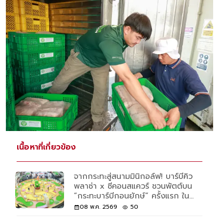
เนื้อหาที่เกี่ยวข้อง
จากกระทะสู่สนามมินิกอล์ฟ! บาร์บีคิว
พลาซ่า x ซีคอนสแควร์ ชวนพัตต์บน
“กระทะบาร์บีกอนยักษ์” ครั้งแรก ใน
งาน “Hole In Fun: Bar B Golf”
08 พ.ค. 2569
50