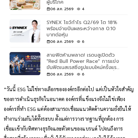
ผู้บริโภค
06 ส.ค. 2569
4
SYNEX โชว์กำไร Q2/69 โต 18%
พร้อมจ่ายปันผลระหว่างกาล 0.10
บาทต่อหุ้น
06 ส.ค. 2569
6
สายฟิตห้ามพลาด! เรดบลูเปิดตัว
"Red Bull Power Race" การแข่ง
ขันฟิตเนสเรสซิ่งรูปแบบใหม่ครั้งแรก
ของโลก เปิดรับแค่ 500 คนเท่านั้น
06 ส.ค. 2569
6
“วันนี้ ESG ไม่ใช่ทางเลือกขององค์กรอีกต่อไป แต่เป็นหัวใจสำคัญ
ของการดำเนินธุรกิจในอนาคต องค์กรที่แข็งแรงจึงไม่ใช่เพียง
องค์กรที่ทำ ESG แต่ต้องสามารถเชื่อมแนวคิดด้านความยั่งยืนให้
ทำงานร่วมกันได้ทั้งระบบ ตั้งแต่การวางรากฐานที่ถูกต้อง การ
เชื่อมเข้ากับทิศทางธุรกิจและตัวตนของแบรนด์ ไปจนถึงการ