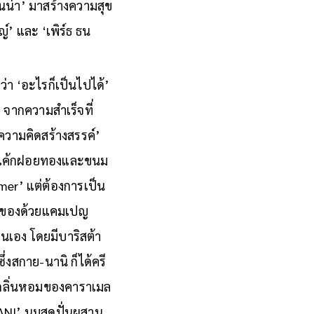
นน่า’ มาสร้างความสุข
์’ และ ‘เพิร์ธ ธน
ว่า ‘อะไรก็เป็นไปได้’
 จากความสำเร็จที่
งความคิดสร้างสรรค์’
้วยเค้กฝอยทองและขนม
umer’ แต่ต้องการเป็น
ล่อยของด้วยแคมเปญ
นเอง โดยมีบาริสต้า
่งสกาย-นานิ ก็ได้ครี
านกลิ่นหอมของคาราเมล
ANI’ นมสดปั่นผสาน