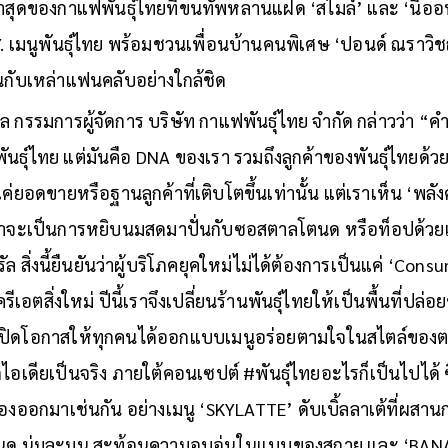
่ล่าสุดของกาแฟพันธุ์ไทยที่ขนทัพหลานแฝด ‘สไมล์’ และ ‘นีออ
Y. เมนูพันธุ์ไทย พร้อมชวนเพื่อนบ้านคนพิเศษ ‘ปอนด์ ณราวิชญ
ันกับเหล่าแฟนคลับอย่างใกล้ชิด
ล กรรมการผู้จัดการ บริษัท กาแฟพันธุ์ไทย จำกัด กล่าวว่า “คำ
นธุ์ไทย แต่มันคือ DNA ของเรา รวมถึงลูกค้าของพันธุ์ไทยด้วย
แค่ยอดขายหรือฐานลูกค้าที่เติบโตขึ้นเท่านั้น แต่เราเห็น ‘พลั
 ไม่ว่าจะเป็นการหยิบนมสดมาปั่นกับซอสตาลโตนด หรือท็อปด
 สิ่งนี้ยืนยันว่าผู้บริโภคยุคใหม่ไม่ได้ต้องการเป็นแค่ ‘Cons
เอตสิ่งใหม่ ปีนี้เราจึงเปลี่ยนร้านพันธุ์ไทยให้เป็นพื้นที่ป
เพื่อเปิดโอกาสให้ทุกคนได้ออกแบบเมนูอร่อยตามใจในสไตล์ของต
อเดียเป็นจริง ภายใต้คอนเซปต์ #พันธุ์ไทยอะไรก็เป็นไปได้ ซึ
งออกมาเช่นกัน อย่างเมนู ‘SKYLATTE’ ดับเบิ้ลลาเต้ที่ผส
นด นุ่มละมุน สะท้อนความอบอุ่นในแบบของสกาย และ ‘BAN