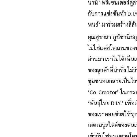
นานิ’ พรีเซนเตอร์คู
กับการแข่งขันทำ D.I.
พนธ์’ มาร่วมสร้างสีส
คุณสุขวสา ภูชัชวนิชกุ
ไม่ใช่แค่สโลแกนของพั
ผ่านมา เราไม่ได้เห็น
ของลูกค้าที่น่าทึ่ง
ชุมชนจนกลายเป็นไวรัล
‘Co-Creator’ ในการครี
‘พันธุ์ไทย D.I.Y.’ 
ของเราคอยช่วยให้ทุกไ
เอตเมนูสไตล์ของตนเอ
เข้ากับโฟมนมตาลโต