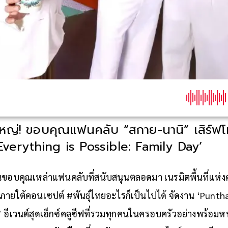
ดใหญ่! ขอบคุณแฟนคลับ “สกาย-นานิ” เสิร์ฟโ
Everything is Possible: Family Day’
านขอบคุณเหล่าแฟนคลับที่สนับสนุนตลอดมา เนรมิตพื้นที่แห
ายใต้คอนเซปต์ #พันธุ์ไทยอะไรก็เป็นไปได้ จัดงาน ‘Punthai
y’ อีเวนต์สุดเอ็กซ์คลูซีฟที่รวมทุกคนในครอบครัวอย่างพร้อม