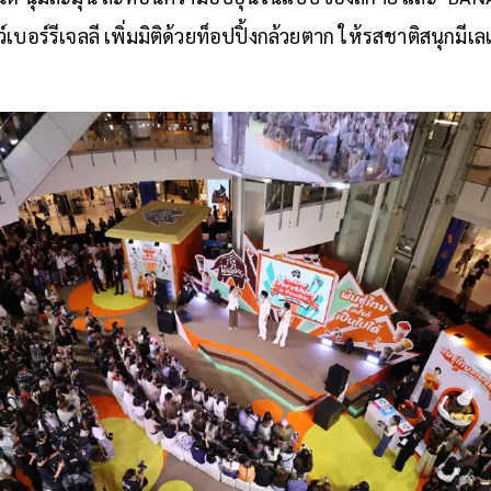
อร์รีเจลลี เพิ่มมิติด้วยท็อปปิ้งกล้วยตาก ให้รสชาติสนุกมีเ