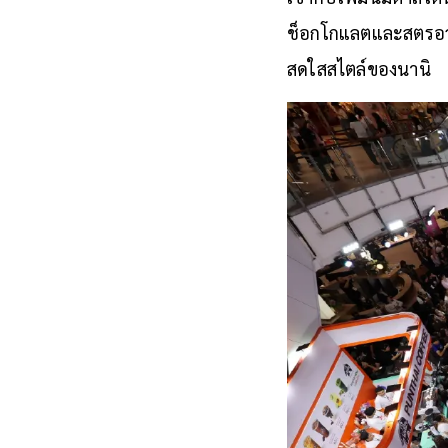
ช็อกโกแลตและสตรอว์เบ
สดใสสไตล์ของนานิ