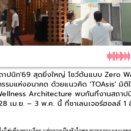
าปนิก'69 สุดยิ่งใหญ่ โชว์ต้นแบบ Zero W
ตยกรรมแห่งอนาคต ด้วยแนวคิด 'TOAsis' มิติใ
Wellness Architecture พบกันที่งานสถาปน
28 เม.ย. – 3 พ.ค. นี้ ที่ชาเลนเจอร์ฮอลล์ 1
น" ไม่ใช่เพียงทางเลือก แต่กลายเป็นหัวใจของการออกแบบและกา