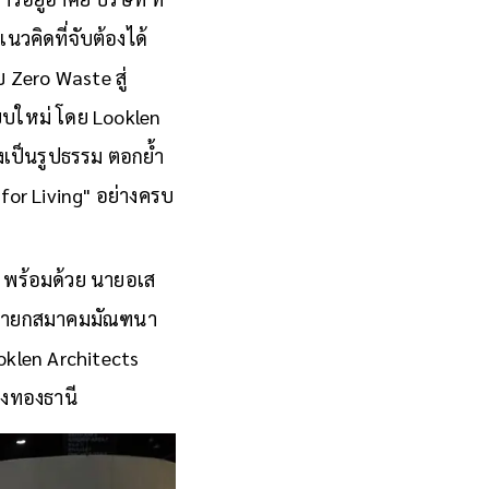
วคิดที่จับต้องได้
บ Zero Waste สู่
บบใหม่ โดย Looklen
งเป็นรูปธรรม ตอกย้ำ
 for Living" อย่างครบ
A พร้อมด้วย นายอเส
 นายกสมาคมมัณฑนา
oklen Architects
องทองธานี