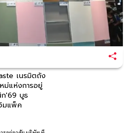
aste เนรมิตถัง
หม่แห่งการอยู่
ิก'69 บูธ
 อิมแพ็ค
รอยู่อาศัย บริษัท ที