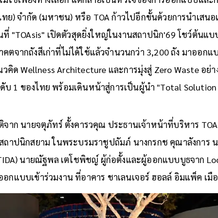
ไทย) จำกัด (มหาชน) หรือ TOA ก้าวไปอีกขั้นด้วยการนำเสนอแน
้นที่ "TOAsis" เปิดตัวสุดยิ่งใหญ่ในงานสถาปนิก'69 โชว์ต้นแบ
ตจากถังสีเก่าที่ไม่ได้ใช้แล้วจำนวนกว่า 3,200 ถัง มาออกแ
วคิด Wellness Architecture และการมุ่งสู่ Zero Waste อย่า
ดับ 1 ของไทย พร้อมเดินหน้าสู่การเป็นผู้นำ "Total Solution
ติจาก นายจตุภัทร์ ตั้งคารวคุณ ประธานเจ้าหน้าที่บริหาร TO
มสถาปนิกสยาม ในพระบรมราชูปถัมภ์ นางกรกช คุณาลังการ
DA) นายณัฐพล เตโชพิชญ์ ผู้ก่อตั้งและผู้ออกแบบบูธจาก Lo
อกแบบเข้าร่วมงาน ที่อาคาร ชาเลนเจอร์ ฮอลล์ อิมแพ็ค เมื