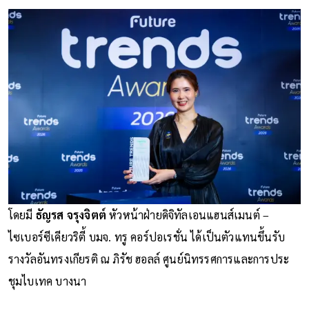
โดยมี
ธัญรส จรุงจิตต์
หัวหน้าฝ่ายดิจิทัลเอนแฮนส์เมนต์ –
ไซเบอร์ซีเคียวริตี้ บมจ. ทรู คอร์ปอเรชั่น ได้เป็นตัวแทนขึ้นรับ
รางวัลอันทรงเกียรติ ณ ภิรัช ฮอลล์ ศูนย์นิทรรศการและการประ
ชุมไบเทค บางนา