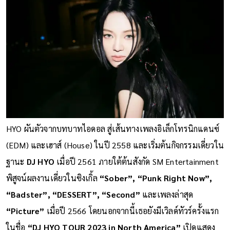
HYO ผันตัวจากบทบาทไอดอล สู่เส้นทางเพลงอิเล็กโทรนิกแดนซ์
(EDM) และเฮาส์ (House) ในปี 2558 และเริ่มต้นกิจกรรมเดี่ยวใน
ฐานะ
DJ HYO
เมื่อปี 2561 ภายใต้ต้นสังกัด SM Entertainment
พิสูจน์ผลงานเดี่ยวในซิงเกิ้ล
“Sober”, “Punk Right Now”,
“Badster”, “DESSERT”, “Second”
และเพลงล่าสุด
“Picture”
เมื่อปี 2566 โดยนอกจากนี้เธอยังมีเวิลด์ทัวร์ครั้งแรก
ในชื่อ
“DJ HYO TOUR 2023 in North America”
เปิดแสดง