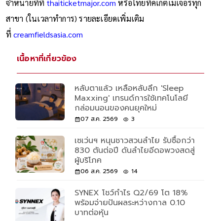
จำหน่ายที่ที่
thaiticketmajor.com
หรือไทยทิคเก็ตเมเจอร์ทุก
สาขา (ในเวลาทำการ) รายละเอียดเพิ่มเติม
ที่
creamfieldsasia.com
เนื้อหาที่เกี่ยวข้อง
หลับตาแล้ว เหลือหลับลึก 'Sleep
Maxxing' เทรนด์การใช้เทคโนโลยี
กล่อมนอนของคนยุคใหม่
07 ส.ค. 2569
3
เซเว่นฯ หนุนชาวสวนลำไย รับซื้อกว่า
830 ตันต่อปี ดันลำไยอีดอพวงสดสู่
ผู้บริโภค
06 ส.ค. 2569
14
SYNEX โชว์กำไร Q2/69 โต 18%
พร้อมจ่ายปันผลระหว่างกาล 0.10
บาทต่อหุ้น