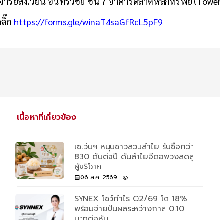
ย์สังเวียน อินทรวิชัย ชั้น 7 อาคารตลาดหลักทรัพย์ (Tower
ลิ๊ก
https://forms.gle/winaT4saGfRqL5pF9
เนื้อหาที่เกี่ยวข้อง
เซเว่นฯ หนุนชาวสวนลำไย รับซื้อกว่า
830 ตันต่อปี ดันลำไยอีดอพวงสดสู่
ผู้บริโภค
06 ส.ค. 2569
SYNEX โชว์กำไร Q2/69 โต 18%
พร้อมจ่ายปันผลระหว่างกาล 0.10
บาทต่อหุ้น