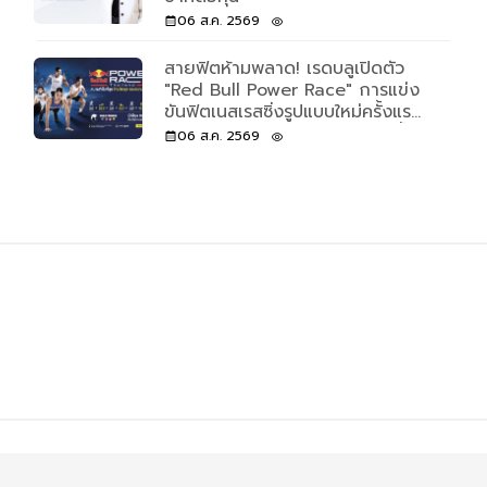
06 ส.ค. 2569
สายฟิตห้ามพลาด! เรดบลูเปิดตัว
"Red Bull Power Race" การแข่ง
ขันฟิตเนสเรสซิ่งรูปแบบใหม่ครั้งแรก
ของโลก เปิดรับแค่ 500 คนเท่านั้น
06 ส.ค. 2569