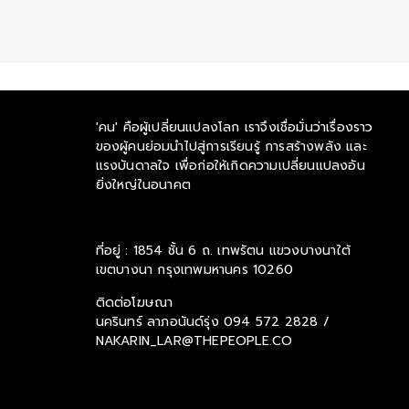
'คน' คือผู้เปลี่ยนแปลงโลก เราจึงเชื่อมั่นว่าเรื่องราว
ของผู้คนย่อมนำไปสู่การเรียนรู้ การสร้างพลัง และ
แรงบันดาลใจ เพื่อก่อให้เกิดความเปลี่ยนแปลงอัน
ยิ่งใหญ่ในอนาคต
ที่อยู่ : 1854 ชั้น 6 ถ. เทพรัตน แขวงบางนาใต้
เขตบางนา กรุงเทพมหานคร 10260
ติดต่อโฆษณา
นครินทร์ ลาภอนันด์รุ่ง
094 572 2828 /
NAKARIN_LAR@THEPEOPLE.CO