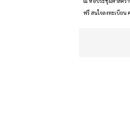
ณ หอประชุมศาสตราจาร
​ฟรี สนใจลงทะเบียน ค