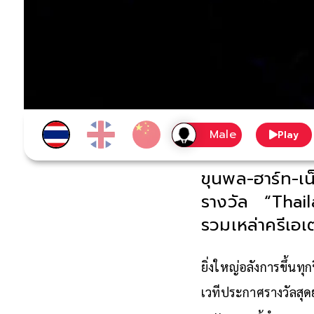
Play
ขุนพล-ฮาร์ท-เ
รางวัล “Thail
รวมเหล่าครีเอ
ยิ่งใหญ่อลังการขึ้นท
เวทีประกาศรางวัลสุ