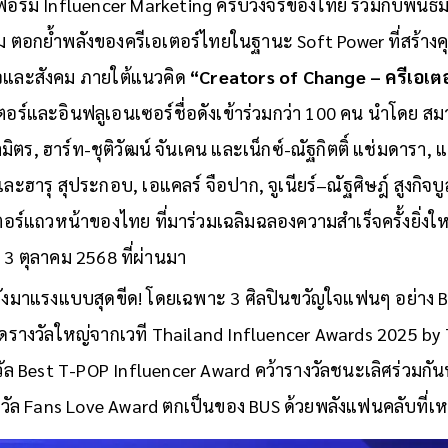
ฟอร์ม Influencer Marketing ครบวงจรของไทย ร่วมกับพันธ
 ตอกย้ำพลังของครีเอเตอร์ไทยในฐานะ Soft Power ที่สร้าง
ิจและสังคม ภายใต้แนวคิด
“Creators of Change – ครีเอเต
ตอร์และอินฟลูเอนเซอร์ชื่อดังเข้าร่วมกว่า 100 คน นำโดย สม
ตร, ฮาร์ท-ชุติวัฒน์ จันเคน และเน็กซ์-ณัฐกิตติ์ แช่มดาร
ละฮารุ สุประกอบ, เอแคลร์ จือปาก, จูเนียร์–ณัฐศิษฎ์ สูงกิจบ
เตอร์แถวหน้าของไทย ที่มาร่วมเฉลิมฉลองความสำเร็จครั้งยิ่ง
่ 3 ตุลาคม 2568 ที่ผ่านมา
ำลังมาแรงแบบสุดขีด! โดยเฉพาะ 3 ศิลปินขวัญใจแฟนๆ อย่าง B
กวาดรางวัลใหญ่จากเวที Thailand Influencer Awards 2025 by
ัล Best T-POP Influencer Award คว้ารางวัลชนะเลิศร่วมกันท
างวัล Fans Love Award ตกเป็นของ BUS ด้วยพลังแฟนคลับที่เ