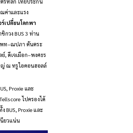
มิตรหลัก ไทยประกัน
คุณค่าและแรง
อร์เปลี่ยนโลกพา
าชิกวง BUS 3 ท่าน
า, แพท–ณปภา ตันตระ
ูลย์, ดีเจเผือก–พงศธร
ใหญ่ ณ ทรูไอคอนฮอลล์
US, Proxie และ
 Tellscore ไปครองได้
ั้ง BUS, Proxie และ
หนียวแน่น