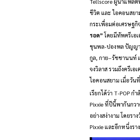
Tellscore ผู้นำแพลต
ชีวิต และ ไอคอนสยาม
กระเพื่อมต่อเศรษฐก
รอด”
โดยมีทัพครีเอเ
ขุนพล-ปองพล ปัญญามิ
กูล, กาย–รัชชานนท์ แ
จงวิลาส รวมถึงครีเอ
ไอคอนสยาม เมื่อวันที
เรียกได้ว่า T-POP ก
Pixxie ที่ปีนี้พากัน
อย่างสง่างาม โดยรางว
Pixxie และอีกหนึ่งร