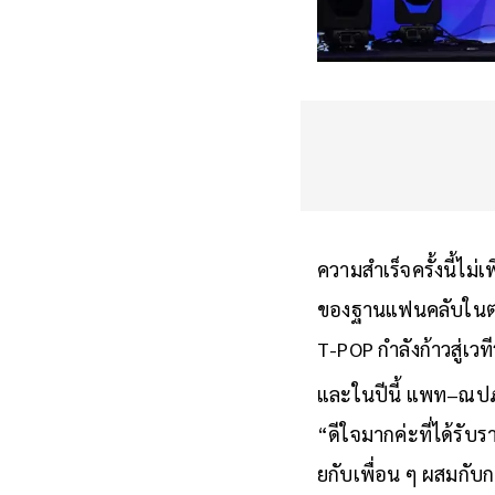
ความสำเร็จครั้งนี้ไ
ของฐานแฟนคลับในต่าง
T-POP กำลังก้าวสู่เว
และในปีนี้ แพท–ณปภา
“ดีใจมากค่ะที่ได้รั
ยกับเพื่อน ๆ ผสมกับ