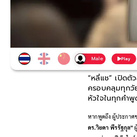
Play
“หลี่แช” เปิด
ครอบคลุมทุกวัย 
หัวใจในทุกคำพู
หากพูดถึง ผู้ประกา
ดร.วิยดา พีรรัฐกุล”
ผ