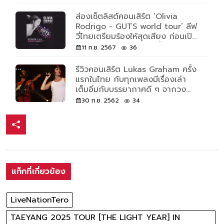
เจฟ ซาเตอร์
ส่องเซ็ตลิสต์คอนเสิร์ต ‘Olivia
Rodrigo - GUTS world tour’ ลีฟ
วี่ไทยเตรียมร้องให้สุดเสียง ก่อนเปิด
เอเชียทัวร์ 15 - 16 ก.ย. นี้ ที่อิมแพ็ค
11 ก.ย. 2567
36
อารีน่า
รีวิวคอนเสิร์ต Lukas Graham ครั้ง
แรกในไทย กับทุกเพลงมีเรื่องเล่า
เต็มอิ่มกับบรรยากาศดี ๆ จากวง
ดนตรีสุดรักครอบครัว
30 ก.ย. 2562
34
แท็กที่เกี่ยวข้อง
LiveNationTero
TAEYANG 2025 TOUR [THE LIGHT YEAR] IN