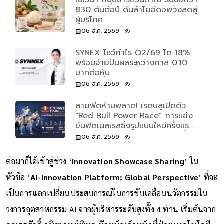
เซเว่นฯ หนุนชาวสวนลำไย รับซื้อกว่า
830 ตันต่อปี ดันลำไยอีดอพวงสดสู่
ผู้บริโภค
06 ส.ค. 2569
SYNEX โชว์กำไร Q2/69 โต 18%
พร้อมจ่ายปันผลระหว่างกาล 0.10
บาทต่อหุ้น
06 ส.ค. 2569
สายฟิตห้ามพลาด! เรดบลูเปิดตัว
"Red Bull Power Race" การแข่ง
ขันฟิตเนสเรสซิ่งรูปแบบใหม่ครั้งแรก
ของโลก เปิดรับแค่ 500 คนเท่านั้น
06 ส.ค. 2569
ต่อมาก็ได้เข้าสู่ช่วง ‘
Innovation Showcase Sharing
’ ใน
หัวข้อ ‘
AI-Innovation Platform: Global Perspective
’ ที่จะ
เป็นการแลกเปลี่ยนประสบการณ์ในการขับเคลื่อนนวัตกรรมใน
วงการอุตสาหกรรม AI จากผู้บริหารระดับสูงทั้ง 4 ท่าน เริ่มต้นจาก