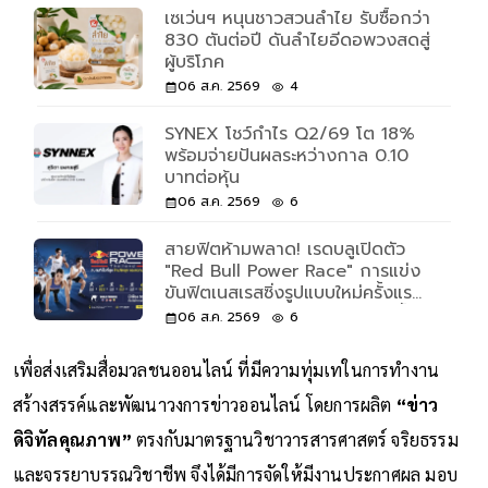
เซเว่นฯ หนุนชาวสวนลำไย รับซื้อกว่า
830 ตันต่อปี ดันลำไยอีดอพวงสดสู่
ผู้บริโภค
06 ส.ค. 2569
4
SYNEX โชว์กำไร Q2/69 โต 18%
พร้อมจ่ายปันผลระหว่างกาล 0.10
บาทต่อหุ้น
06 ส.ค. 2569
6
สายฟิตห้ามพลาด! เรดบลูเปิดตัว
"Red Bull Power Race" การแข่ง
ขันฟิตเนสเรสซิ่งรูปแบบใหม่ครั้งแรก
ของโลก เปิดรับแค่ 500 คนเท่านั้น
06 ส.ค. 2569
6
เพื่อส่งเสริมสื่อมวลชนออนไลน์ ที่มีความทุ่มเทในการทำงาน
สร้างสรรค์และพัฒนาวงการข่าวออนไลน์ โดยการผลิต
“ข่าว
ดิจิทัลคุณภาพ”
ตรงกับมาตรฐานวิชาวารสารศาสตร์ จริยธรรม
และจรรยาบรรณวิชาชีพ จึงได้มีการจัดให้มีงานประกาศผล มอบ