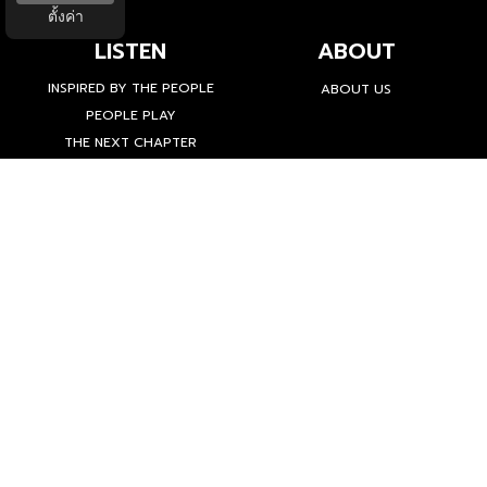
ตั้งค่า
LISTEN
ABOUT
INSPIRED BY THE PEOPLE
ABOUT US
PEOPLE PLAY
THE NEXT CHAPTER
THE MOMENT
'คน' คือผู้เปลี่ยนแปลงโลก เราจึงเชื่อมั่นว่าเรื่องราวของผู้คนย่อมนำ
ไปสู่การเรียนรู้ การสร้างพลัง และแรงบันดาลใจ เพื่อก่อให้เกิดความ
เปลี่ยนแปลงอันยิ่งใหญ่ในอนาคต
ที่อยู่ : 1854 ชั้น 6 ถ. เทพรัตน แขวงบางนาใต้ เขตบางนา
กรุงเทพมหานคร 10260
ติดต่อโฆษณา
นครินทร์ ลาภอนันด์รุ่ง
094 572 2828 /
NAKARIN_LAR@THEPEOPLE.CO