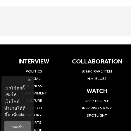
INTERVIEW
COLLABORATION
POLITICS
เฉลียง RARE ITEM
SOCIAL
H.M. BLUES
×
BUSINESS
เราใช้คุกกี้
WATCH
ENVIRONMENT
เพื่อให้
CULTURE
DEEP PEOPLE
เว็บไซต์
ทำงานได้ดี
LIFESTYLE
INSPIRING STORY
ขึ้น
เพิ่มเติม
HISTORY
SPOTLIGHT
SPORTS
ยอมรับ
LOOK UP