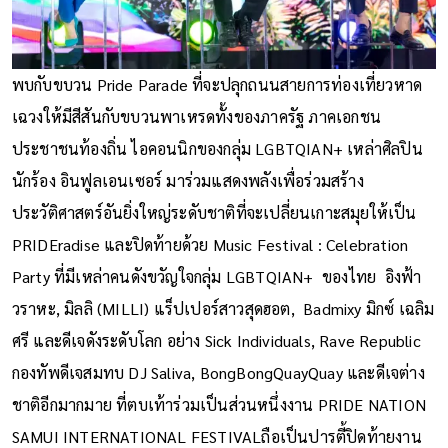
พบกับขบวน Pride Parade ที่จะปลุกถนนสายการท่องเที่ยวหาด
เฉวงให้มีสีสันกับขบวนพาเหรดทั้งของภาครัฐ ภาคเอกชน
ประชาชนท้องถิ่น ไอคอนนิกของกลุ่ม LGBTQIAN+ เหล่าศิลปิน
นักร้อง อินฟูลเอนเซอร์ มาร่วมแสดงพลังเพื่อร่วมสร้าง
ประวัติศาสตร์อันยิ่งใหญ่ระดับชาติที่จะเปลี่ยนเกาะสมุยให้เป็น
PRIDEradise และปิดท้ายด้วย Music Festival : Celebration
Party ที่มีเหล่าคนดังขวัญใจกลุ่ม LGBTQIAN+ ของไทย อิงฟ้า
วราหะ, มิลลิ (MILLI) แร็ปเปอร์สาวสุดฮอต, Badmixy มิกซ์ เฉลิม
ศรี และดีเจดังระดับโลก อย่าง Sick Individuals, Rave Republic
กองทัพดีเจสมทบ DJ Saliva, BongBongQuayQuay และดีเจต่าง
ชาติอีกมากมาย ที่ตบเท้าร่วมเป็นส่วนหนึ่งงาน PRIDE NATION
SAMUI INTERNATIONAL FESTIVALถือเป็นปารตี้ปิดท้ายงาน