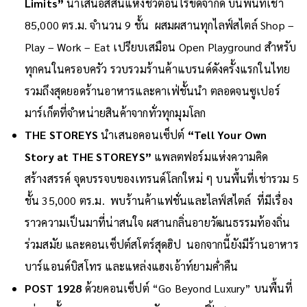
Limits”
นำเสนอสีสันแห่งชีวิตอันไร้ขีดจำกัด บนพื้นที่เช่า
85,000 ตร.ม. จำนวน 9 ชั้น ผสมผสานทุกไลฟ์สไตล์ Shop –
Play – Work – Eat เปรียบเสมือน Open Playground สำหรับ
ทุกคนในครอบครัว รวบรวมร้านค้าแบรนด์ดังครั้งแรกในไทย
รวมถึงสุดยอดร้านอาหารและคาเฟ่ชั้นนำ ตลอดจนซูเปอร์
มาร์เก็ตที่จำหน่ายสินค้าจากทั่วทุกมุมโลก
THE STOREYS
นำเสนอคอนเซ็ปต์
“Tell Your Own
Story at THE STOREYS”
แพลตฟอร์มแห่งความคิด
สร้างสรรค์ จุดบรรจบของเทรนด์โลกใหม่ ๆ บนพื้นที่เช่ารวม 5
ชั้น 35,000 ตร.ม. พบร้านค้าแฟชั่นและไลฟ์สไตล์ ที่มีเรื่อง
ราวความเป็นมาที่น่าสนใจ ผสานกลิ่นอายวัฒนธรรมท้องถิ่น
ร่วมสมัย และคอนเซ็ปต์สโตร์สุดฮิป นอกจากนี้ยังมีร้านอาหาร
บาร์แอนด์บิสโทร และแหล่งแฮงเอ้าท์ยามค่ำคืน
POST 1928
ด้วยคอนเซ็ปต์ “Go Beyond Luxury” บนพื้นที่