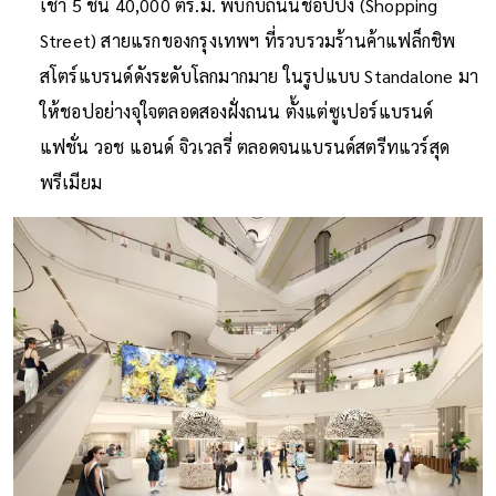
เช่า 5 ชั้น 40,000 ตร.ม. พบกับถนนชอปปิ้ง (Shopping
Street) สายแรกของกรุงเทพฯ ที่รวบรวมร้านค้าแฟล็กชิพ
สโตร์แบรนด์ดังระดับโลกมากมาย ในรูปแบบ Standalone มา
ให้ชอปอย่างจุใจตลอดสองฝั่งถนน ตั้งแต่ซูเปอร์แบรนด์
แฟชั่น วอช แอนด์ จิวเวลรี่ ตลอดจนแบรนด์สตรีทแวร์สุด
พรีเมียม