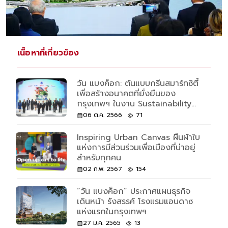
เนื้อหาที่เกี่ยวข้อง
วัน แบงค็อก: ต้นแบบกรีนสมาร์ทซิตี้
เพื่อสร้างอนาคตที่ยั่งยืนของ
กรุงเทพฯ ในงาน Sustainability
Expo 2023
06 ต.ค. 2566
71
Inspiring Urban Canvas ผืนผ้าใบ
แห่งการมีส่วนร่วมเพื่อเมืองที่น่าอยู่
สำหรับทุกคน
02 ก.พ. 2567
154
“วัน แบงค็อก” ประกาศแผนธุรกิจ
เดินหน้า รังสรรค์ โรงแรมแอนดาซ
แห่งแรกในกรุงเทพฯ
27 ม.ค. 2565
13