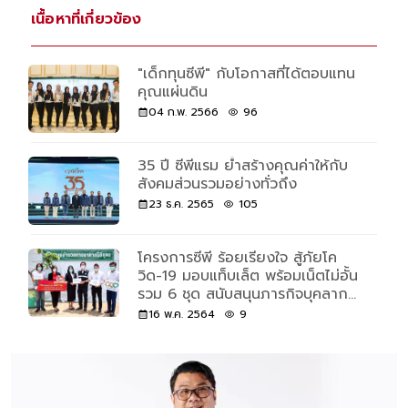
เนื้อหาที่เกี่ยวข้อง
"เด็กทุนซีพี" กับโอกาสที่ได้ตอบแทน
คุณแผ่นดิน
04 ก.พ. 2566
96
35 ปี ซีพีแรม ย้ำสร้างคุณค่าให้กับ
สังคมส่วนรวมอย่างทั่วถึง
23 ธ.ค. 2565
105
โครงการซีพี ร้อยเรียงใจ สู้ภัยโค
วิด-19 มอบแท็บเล็ต พร้อมเน็ตไม่อั้น
รวม 6 ชุด สนับสนุนภารกิจบุคลากร
ทางการแพทย์
16 พ.ค. 2564
9