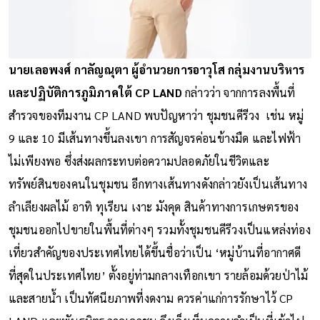
นายเลอพงศ์ กาลัญณุตา ผู้อำนวยการอาวุโส กลุ่มงานบริหาร
และปฏิบัติการภูมิภาคใต้ CP LAND
กล่าวว่า จากการลงพื้นที่
สำรวจของทีมงาน CP LAND พบปัญหาว่า ชุมชนคีรีวง เช่น หมู่
9 และ 10 มีเส้นทางขึ้นลงเขา การสัญจรค่อนข้างมืด และไฟฟ้า
ไม่เพียงพอ ซึ่งส่งผลกระทบต่อความปลอดภัยในชีวิตและ
ทรัพย์สินของคนในชุมชน อีกทางเส้นทางดังกล่าวยังเป็นเส้นทาง
ลำเลียงผลไม้ อาทิ ทุเรียน เงาะ มังคุด สินค้าทางการเกษตรของ
ชุมชนออกไปขายในพื้นที่ต่างๆ รวมทั้งชุมชนคีรีวงเป็นแหล่งท่อง
เที่ยวสำคัญของประเทศไทยได้ขึ้นชื่อว่าเป็น ‘หมู่บ้านที่อากาศดี
ที่สุดในประเทศไทย’ ตั้งอยู่ท่ามกลางเทือกเขา รายล้อมด้วยป่าไม้
และสายน้ำ เป็นทัศนียภาพที่งดงาม ควรค่าแก่การรักษาไว้ CP