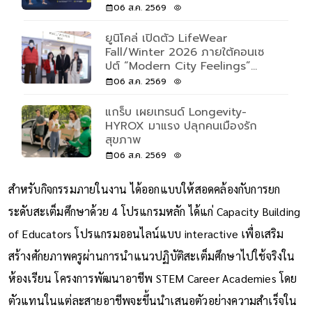
ของโลก เปิดรับแค่ 500 คนเท่านั้น
06 ส.ค. 2569
ยูนิโคล่ เปิดตัว LifeWear
Fall/Winter 2026 ภายใต้คอนเซ
ปต์ “Modern City Feelings”
สะท้อนความหลากหลายของผู้คนและ
06 ส.ค. 2569
การใช้ชีวิตผ่านเสื้อผ้าที่ตอบโจทย์ทุก
วัน
แกร็บ เผยเทรนด์ Longevity-
HYROX มาแรง ปลุกคนเมืองรัก
สุขภาพ
06 ส.ค. 2569
สำหรับกิจกรรมภายในงาน ได้ออกแบบให้สอดคล้องกับการยก
ระดับสะเต็มศึกษาด้วย 4 โปรแกรมหลัก ได้แก่ Capacity Building
of Educators โปรแกรมออนไลน์แบบ interactive เพื่อเสริม
สร้างศักยภาพครูผ่านการนำแนวปฏิบัติสะเต็มศึกษาไปใช้จริงใน
ห้องเรียน โครงการพัฒนาอาชีพ STEM Career Academies โดย
ตัวแทนในแต่ละสายอาชีพจะขึ้นนำเสนอตัวอย่างความสำเร็จใน