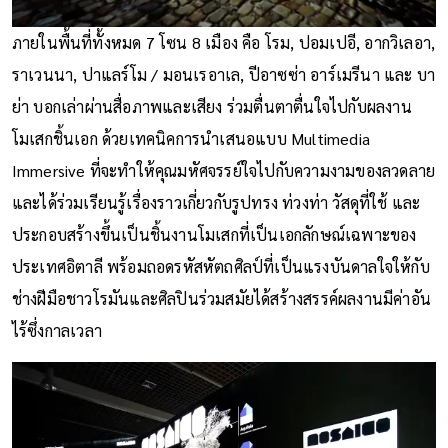
ภายในพื้นที่ทั้งหมด 7 โซน 8 เมือง คือ โรม, ปอมเปอี, อากวิเลอา,
ราเวนนา, ปาแลร์โม / มอนเรอาเล, ปีอาซซ่า อาร์เมรีนา และ บา
ย่า บอกเล่าผ่านสื่อภาพและเสียง ร่วมตื่นตาตื่นใจไปกับผลงาน
โมเสกชิ้นเอก ด้วยเทคนิคการนำเสนอแบบ Multimedia
Immersive ที่จะทำให้คุณมหัศจรรย์ใจไปกับความงามของลวดลาย
และได้ร่วมเรียนรู้เรื่องราวเกี่ยวกับรูปทรง ท่วงท่า วัสดุที่ใช้ และ
ประกอบสร้างขึ้นเป็นชิ้นงานโมเสกที่เป็นเอกลักษณ์เฉพาะของ
ประเทศอิตาลี พร้อมถอดรหัสหัตถศิลป์ที่เป็นแรงบันดาลใจให้กับ
ช่างฝีมือชาวโรมันและศิลปินร่วมสมัยได้สร้างสรรค์ผลงานมีค่าอัน
ไร้ซึ่งกาลเวลา