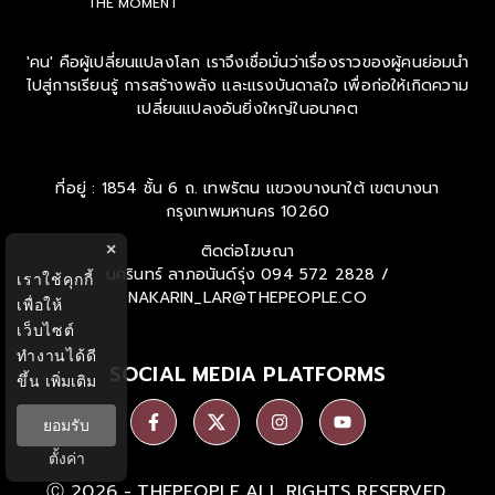
THE MOMENT
'คน' คือผู้เปลี่ยนแปลงโลก เราจึงเชื่อมั่นว่าเรื่องราวของผู้คนย่อมนำ
ไปสู่การเรียนรู้ การสร้างพลัง และแรงบันดาลใจ เพื่อก่อให้เกิดความ
เปลี่ยนแปลงอันยิ่งใหญ่ในอนาคต
ที่อยู่ : 1854 ชั้น 6 ถ. เทพรัตน แขวงบางนาใต้ เขตบางนา
กรุงเทพมหานคร 10260
×
ติดต่อโฆษณา
นครินทร์ ลาภอนันด์รุ่ง
094 572 2828 /
เราใช้คุกกี้
NAKARIN_LAR@THEPEOPLE.CO
เพื่อให้
เว็บไซต์
ทำงานได้ดี
SOCIAL MEDIA PLATFORMS
ขึ้น
เพิ่มเติม
ยอมรับ
ตั้งค่า
Ⓒ 2026 -
THEPEOPLE
ALL RIGHTS RESERVED.