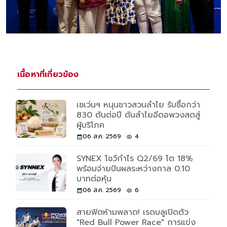
เนื้อหาที่เกี่ยวข้อง
เซเว่นฯ หนุนชาวสวนลำไย รับซื้อกว่า
830 ตันต่อปี ดันลำไยอีดอพวงสดสู่
ผู้บริโภค
06 ส.ค. 2569
4
SYNEX โชว์กำไร Q2/69 โต 18%
พร้อมจ่ายปันผลระหว่างกาล 0.10
บาทต่อหุ้น
06 ส.ค. 2569
6
สายฟิตห้ามพลาด! เรดบลูเปิดตัว
"Red Bull Power Race" การแข่ง