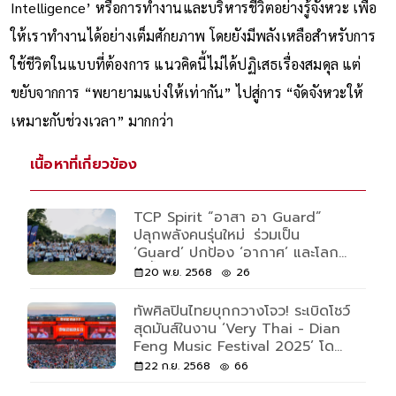
Intelligence’ หรือการทำงานและบริหารชีวิตอย่างรู้จังหวะ เพื่อ
ให้เราทำงานได้อย่างเต็มศักยภาพ โดยยังมีพลังเหลือสำหรับการ
ใช้ชีวิตในแบบที่ต้องการ แนวคิดนี้ไม่ได้ปฏิเสธเรื่องสมดุล แต่
ขยับจากการ “พยายามแบ่งให้เท่ากัน” ไปสู่การ “จัดจังหวะให้
เหมาะกับช่วงเวลา” มากกว่า
เนื้อหาที่เกี่ยวข้อง
TCP Spirit “อาสา อา Guard”
ปลุกพลังคนรุ่นใหม่ ร่วมเป็น
‘Guard’ ปกป้อง ‘อากาศ’ และโลก
ใบนี้ไปด้วยกัน
20 พ.ย. 2568
26
ทัพศิลปินไทยบุกกวางโจว! ระเบิดโชว์
สุดมันส์ในงาน ‘Very Thai - Dian
Feng Music Festival 2025’ โดย
เรดบูล ภายใต้กลุ่มธุรกิจ TCP
22 ก.ย. 2568
66