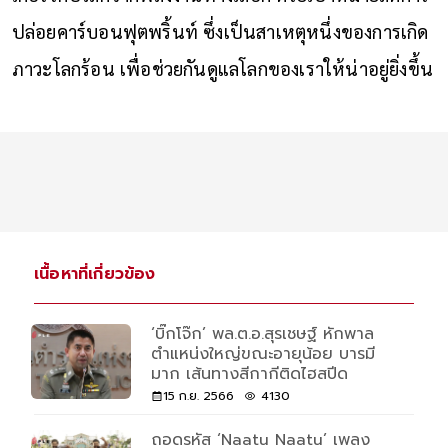
ปล่อยคาร์บอนฟุตพริ้นท์ ซึ่งเป็นสาเหตุหนึ่งของการเกิด
ภาวะโลกร้อน เพื่อช่วยกันดูแลโลกของเราให้น่าอยู่ยิ่งขึ้น
เนื้อหาที่เกี่ยวข้อง
‘บิ๊กโจ๊ก’ พล.ต.อ.สุรเชษฐ์ หักพาล
ตำแหน่งใหญ่ขณะอายุน้อย บารมี
มาก เส้นทางสีกากีติดไฮสปีด
15 ก.ย. 2566
4130
ถอดรหัส ‘Naatu Naatu’ เพลง