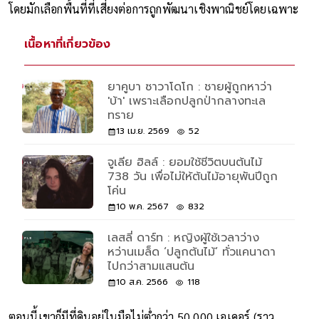
ไม่ได้หยุดแค่ที่ดินไม่กี่พันไร่ ยังขยายการซื้อที่ดินมากขึ้นไปอีก
โดยมักเลือกพื้นที่ที่เสี่ยงต่อการถูกพัฒนาเชิงพาณิชย์โดยเฉพาะ
เนื้อหาที่เกี่ยวข้อง
ยาคูบา ซาวาโดโก : ชายผู้ถูกหาว่า
'บ้า' เพราะเลือกปลูกป่ากลางทะเล
ทราย
13 เม.ย. 2569
52
จูเลีย ฮิลล์ : ยอมใช้ชีวิตบนต้นไม้
738 วัน เพื่อไม่ให้ต้นไม้อายุพันปีถูก
โค่น
10 พ.ค. 2567
832
เลสลี่ ดาร์ท : หญิงผู้ใช้เวลาว่าง
หว่านเมล็ด ‘ปลูกต้นไม้’ ทั่วแคนาดา
ไปกว่าสามแสนต้น
10 ส.ค. 2566
118