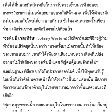
เข้ามา ว่ากันว่าเขาใช้สูตร Rainbow Effect คือกินยาอัปเปอร์
เพื่อให้ตื่นและมีพลังเหลือล้นราวกับพระเจ้าบนเวที ก่อนจะ
กระหน่ำยาดาวน์เนอร์และยานอนหลับสีฟ้า-แดง เพื่อให้ตัวเองดิ่ง
ลงไปนอนหลับใหลได้ยาวนานถึง 18 ชั่วโมง จนหลายครั้งเพื่อน
ร่วมวงคิดว่าเขาหมดสติหรือจากไปเสียแล้ว
‘จอห์นนี่ เวสเทิร์น’
(Johnny Western) มือกีตาร์และพิธีกรผู้ร่วม
ทัวร์คอนเสิร์ตยุคนั้นบอกว่า "บางครั้งยาเม็ดพวกนั้นทำให้เสียง
ของเขาแหบมาก เขาทำได้เพียงส่งเสียงแหบพร่า เสียงที่เปล่ง
ออกมาไม่ใช่เสียงของ จอห์นนี่ แคช ที่ผู้คนคุ้นเคยอีกต่อไป"
และในฐานะพิธีกรเขาถึงกับประกาศออกไมค์ เพื่อให้ทุกคนรับรู้
โดยทั่วกันว่าศิลปินตรงหน้าที่กำลังจะก้าวขึ้นมาแสดงนั้น มีสภาพ
ที่่ควรจะนอนรักษาตัวอยู่ในโรงพยาบาลมากกว่าขึ้นแสดงบนเวที
เสียอีก
"สุภาพบุรุษท่านนี้ควรจะนอนอยู่ในโรงพยาบาลมากกว่ามายืนอยู่