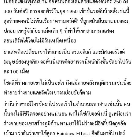
เมื่อชื่อเสียงพุ่งทะยาน จอห์นนี่ต้องเดินสายแสดงดนตรี 250 ถึง
300 วันต่อปี การออกทัวร์ในยุค 1950 เข้าขั้นระดับบ้าคลั่งเช่นนี้
สุดท้ายคงหนีไม่พ้นเรื่อง ‘ความหวังดี’ ที่ถูกหยิบยื่นมาแบบจอม
ปลอม เขารู้จักกับยาเม็ดเล็ก ๆ ที่ทำให้เขาสามารถแสดง
คอนเสิร์ตได้โดยไม่มีวันเหน็ดเหนื่อย
ยาเสพติดเปลี่ยนเขาให้กลายเป็น ดร.เจคิลล์ และมิสเตอร์ไฮด์
(มนุษย์สองบุคลิก) จอห์นนี่เสพติดยาพวกนี้หนักถึงขั้นซัดยาไปวัน
ละ 100 เม็ด!
โชคดีที่ร่างกายเขาไม่เป็นอะไร ถึงแม้ภายหลังพฤติกรรมเช่นนี้จะ
ทำลายร่างกายและจิตใจเขาจนย่อยยับก็ตาม
ว่ากันว่าหากมีใครซัดยาไปรวดเร็วในจำนวนมหาศาลเช่นนั้น คน
นั้นคงไม่มีชีวิตรอดอย่างแน่นอน แต่ไม่ใช่กับจอห์นนี่ ดูเหมือนว่า
ร่างกายของเขาสร้างภูมิต้านทานยาได้ไม่ว่าจะมีอีกกี่ชนิดถูกอัด