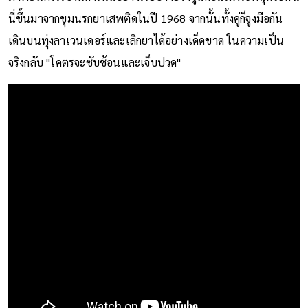
ภาพยนตร์เรื่องนี้ดำเนินอย่างเรียบง่ายว่าจูนคือแม่พระที่ฉุดจอห์น
นี่ขึ้นมาจากขุมนรกยาเสพติดในปี 1968 จากนั้นทั้งคู่ก็จูงมือกัน
เดินบนทุ่งลาเวนเดอร์และเลิกยาได้อย่างเด็ดขาด ในความเป็น
จริงกลับ "โคตรจะซับซ้อนและเจ็บปวด"