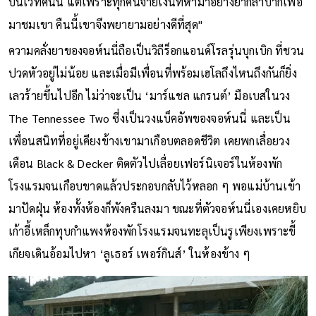
บนเวทีคืนนี้ แต่เพราะทุกคนจ่ายเงินที่หามาอย่างยากลำบากเพื่อ
มาชมเขา คืนนี้เขาจึงพยายามอย่างดีที่สุด"
ความคลั่งยาของจอห์นนี่ถือเป็นวิถีร็อกแอนด์โรลรุ่นบุกเบิก ที่ชวน
ปวดหัวอยู่ไม่น้อย และเมื่อมีเพื่อนที่พร้อมเฮโลถึงไหนถึงกันก็ยิ่ง
เลวร้ายขึ้นไปอีก ไม่ว่าจะเป็น ‘มาร์แชล แกรนต์’ มือเบสในวง
The Tennessee Two ซึ่งเป็นวงแบ็คอัพของจอห์นนี่ และเป็น
เพื่อนสนิทที่อยู่เคียงข้างเขามาเกือบตลอดชีวิต เคยพกเลื่อยวง
เดือน Black & Decker ติดตัวไปเลื่อยเฟอร์นิเจอร์ในห้องพัก
โรงแรมจนเกือบขาดแล้วประกอบกลับไว้หลอก ๆ พอแม่บ้านเข้า
มาปัดฝุ่น ห้องทั้งห้องก็พังครืนลงมา ขณะที่ตัวจอห์นนี่เองเคยหยิบ
เก้าอี้เหล็กทุบกำแพงห้องพักโรงแรมจนทะลุเป็นรูเพียงเพราะขี้
เกียจเดินอ้อมไปหา ‘ลูเธอร์ เพอร์กินส์’ ในห้องข้าง ๆ