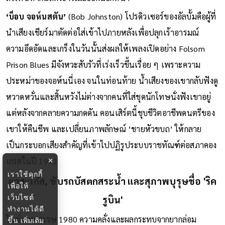
ลงโทษหากแสดงอารมณ์ออกนอกหน้า
‘บ็อบ จอห์นสตัน’
(Bob Johnston) โปรดิวเซอร์ของอัลบั้มคือผู้ที่
นำเสียงเชียร์มาตัดต่อใส่เข้าไปภายหลังเพื่อปลุกเร้าอารมณ์
ความอึดอัดและเกร็งในวันนั้นส่งผลให้เพลงเปิดอย่าง Folsom
Prison Blues มีจังหวะสับรัวที่เร่งเร็วขึ้นเรื่อย ๆ เพราะความ
ประหม่าของจอห์นนี่เอง จนในท่อนท้าย น้ำเสียงของเขากลับฟังดู
หวาดหวั่นและสิ้นหวังไม่ต่างจากคนที่ใส่ชุดนักโทษนั่งฟังเขาอยู่
แต่หลังจากคลายความกดดัน คอนเสิร์ตนี้ชุบชีวิตอาชีพดนตรีของ
เขาให้คืนชีพ และเปลี่ยนภาพลักษณ์ ‘ชายหัวขบถ’ ให้กลาย
เป็นกระบอกเสียงสำคัญที่เข้าไปปฏิรูประบบราชทัณฑ์ต่อสภาคอง
×
เกรสในปี 1972
เราใช้คุกกี้
เพื่อให้
ลาสเวกัส, ขับรถบัสตกสระน้ำ และสุภาพบุรุษชื่อ 'ริค
เว็บไซต์
ทำงานได้ดี
รูบิน'
ขึ้น
เพิ่มเติม