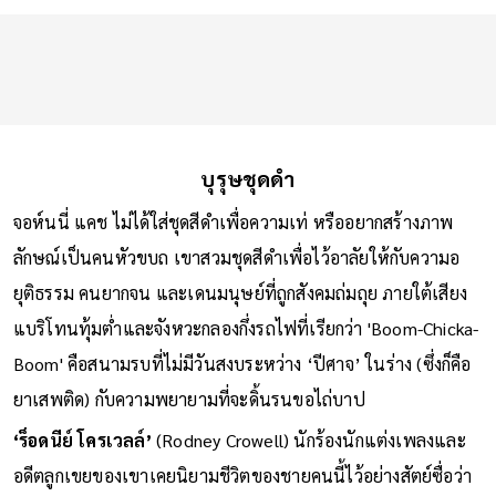
บุรุษชุดดำ
จอห์นนี่ แคช ไม่ได้ใส่ชุดสีดำเพื่อความเท่ หรืออยากสร้างภาพ
ลักษณ์เป็นคนหัวขบถ เขาสวมชุดสีดำเพื่อไว้อาลัยให้กับความอ
ยุติธรรม คนยากจน และเดนมนุษย์ที่ถูกสังคมถ่มถุย ภายใต้เสียง
แบริโทนทุ้มต่ำและจังหวะกลองกึ่งรถไฟที่เรียกว่า 'Boom-Chicka-
Boom' คือสนามรบที่ไม่มีวันสงบระหว่าง ‘ปีศาจ’ ในร่าง (ซึ่งก็คือ
ยาเสพติด) กับความพยายามที่จะดิ้นรนขอไถ่บาป
‘ร็อดนีย์ โครเวลล์’
(Rodney Crowell) นักร้องนักแต่งเพลงและ