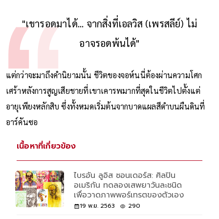
อดีตลูกเขยของเขาเคยนิยามชีวิตของชายคนนี้ไว้อย่างสัตย์ซื่อว่า
"เขารอดมาได้... จากสิ่งที่เอลวิส (เพรสลีย์) ไม่
อาจรอดพ้นได้"
แต่กว่าจะมาถึงคำนิยามนั้น ชีวิตของจอห์นนี่ต้องผ่านความโศก
เศร้าหลังการสูญเสียชายที่เขาเคารพมากที่สุดในชีวิตไปตั้งแต่
อายุเพียงหลักสิบ ซึ่งทั้งหมดเริ่มต้นจากบาดแผลสีดำบนผืนดินที่
อาร์คันซอ
เนื้อหาที่เกี่ยวข้อง
ไบรอัน ลูอิส ซอนเดอร์ส: ศิลปิน
อเมริกัน ทดลองเสพยาวันละชนิด
เพื่อวาดภาพพอร์เทรตของตัวเอง
19 พ.ย. 2563
290