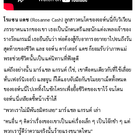
โรแซน แคช
(Rosanne Cash) ลูกสาวคนโตของจอห์นนี่กับวิเวียน
ภรรยาคนแรกของเขา เธอเป็นนักดนตรีและนักแต่งเพลงเจ้าของ
รางวัลแกรมมี่ เธอยืนยันว่า พ่อต้องสู้กับอาการอยากยาไปจนถึงวัน
สุดท้ายของชีวิต และ จอห์น คาร์เตอร์ แคช ก็ยอมรับว่าภาพแม่
พระช่วยชีวิตนั้นเป็นแค่นิทานที่ฟังดูดี
แต่ถึงอย่างนั้น มาร์แชล แกรนต์ (ใช่, เขาคือคนเดียวกับที่ใช้เลื่อย
หั่นเฟอร์นิเจอร์) และจูน ก็ได้แอบจับมือกันขโมยยาเม็ดทั้งหมด
ของจอห์นนี่ไปเททิ้งในชักโครกเพื่อยื้อชีวิตของเขาไว้ จนโดน
จอห์นนี่เกลียดขี้หน้าเข้าไส้
"พวกเราไม่มีพันธมิตรเลย" มาร์แชล แกรนต์ เล่า
"คนอื่น ๆ คิดว่าเรื่องของเขาเป็นแค่เรื่องเล็ก ๆ เป็นโจ๊กขำ ๆ แต่