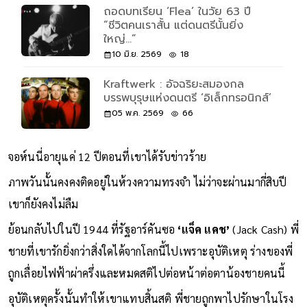
ถอดบทเรียน ‘Flea’ ในวัย 63 ปี
“ชีวิตคนเราสั้น แต่ดนตรีนั้นยิ่ง
ใหญ่…”
10 มิ.ย. 2569
18
Kraftwerk : อัจฉริยะสมองกล
บรรพบุรุษแห่งดนตรี ‘อิเล็กทรอนิกส์’
05 พ.ค. 2569
66
จอห์นนี่อายุแค่ 12 ปีตอนที่เขาได้รับข่าวร้าย
ภาพวันนั้นคงคงติดอยู่ในห้วงความทรงจำ ไม่ว่าจะผ่านมากี่สิบปี
เขาก็ยังคงไม่ลืม
ย้อนกลับไปในปี 1944 ที่รัฐอาร์คันซอ
‘แจ็ค แคช’
(Jack Cash) พี่
ชายที่เขารักยิ่งกว่าสิ่งใดได้จากโลกนี้ไปเพราะอุบัติเหตุ ร่างของพี่
ถูกเลื่อยไฟฟ้าผ่าครึ่งและหมดสติไปต่อหน้าต่อตาน้องชายคนนี้