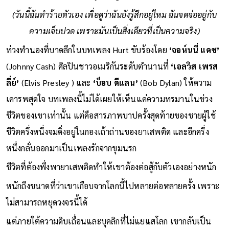
The only thing that's real
(วันนี้ฉันทำร้ายตัวเอง เพื่อดูว่าฉันยังรู้สึกอยู่ไหม ฉันจดจ่ออยู่กับ
ความเจ็บปวด เพราะมันเป็นสิ่งเดียวที่เป็นความจริง)
ท่วงทำนองที่บาดลึกในบทเพลง Hurt ขับร้องโดย
‘จอห์นนี่ แคช’
(Johnny Cash) ศิลปินชาวอเมริกันระดับตำนานที่
‘เอลวิส เพรส
ลี่ย์’
(Elvis Presley ) และ
‘บ็อบ ดีแลน’
(Bob Dylan) ให้ความ
เคารพสุดใจ บทเพลงนี้ไม่ได้เผยให้เห็นแค่ความทรมานในช่วง
ชีวิตของเขาเท่านั้น แต่คือสารภาพบาปครั้งสุดท้ายของชายผู้ใช้
ชีวิตครึ่งหนึ่งจมดิ่งอยู่ในกองเถ้าถ่านของยาเสพติด และอีกครึ่ง
หนึ่งกลั่นออกมาเป็นเพลงรักจากขุมนรก
ชีวิตที่ต้องพึ่งพายาเสพติดทำให้เขาต้องต่อสู้กับตัวเองอย่างหนัก
หนักถึงขนาดที่ว่าเขาเกือบจากโลกนี้ไปหลายต่อหลายครั้ง เพราะ
ไม่สามารถหยุดวงจรนี้ได้