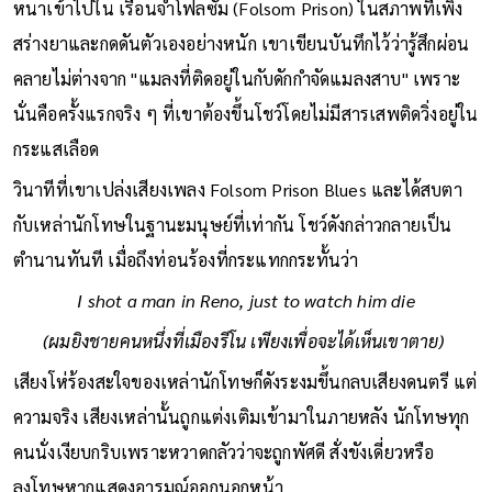
วันที่ 13 มกราคม 1968 จอห์นนี่ แคช ก้าวเท้าผ่านประตูเหล็ก
หนาเข้าไปใน เรือนจำโฟลซัม (Folsom Prison) ในสภาพที่เพิ่ง
สร่างยาและกดดันตัวเองอย่างหนัก เขาเขียนบันทึกไว้ว่ารู้สึกผ่อน
คลายไม่ต่างจาก "แมลงที่ติดอยู่ในกับดักกำจัดแมลงสาบ" เพราะ
นั่นคือครั้งแรกจริง ๆ ที่เขาต้องขึ้นโชว์โดยไม่มีสารเสพติดวิ่งอยู่ใน
กระแสเลือด
วินาทีที่เขาเปล่งเสียงเพลง Folsom Prison Blues และได้สบตา
กับเหล่านักโทษในฐานะมนุษย์ที่เท่ากัน โชว์ดังกล่าวกลายเป็น
ตำนานทันที เมื่อถึงท่อนร้องที่กระแทกกระทั้นว่า
I shot a man in Reno, just to watch him die
(ผมยิงชายคนหนึ่งที่เมืองรีโน เพียงเพื่อจะได้เห็นเขาตาย)
เสียงโห่ร้องสะใจของเหล่านักโทษก็ดังระงมขึ้นกลบเสียงดนตรี แต่
ความจริง เสียงเหล่านั้นถูกแต่งเติมเข้ามาในภายหลัง นักโทษทุก
คนนั่งเงียบกริบเพราะหวาดกลัวว่าจะถูกพัศดี สั่งขังเดี่ยวหรือ