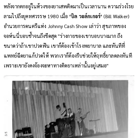
พวกเรารู้ดีว่าความจริงนั้นร้ายแรงขนาดไหน"
หลังจากตกอยู่ในห้วงของยาเสพติดมาเป็นเวลานาน ความร่วงโรย
ลามไปถึงยุคทศวรรษ 1980 เมื่อ
‘บิล วอล์กเกอร์’
(Bill Walker)
อำนวยการดนตรีแห่ง Johnny Cash Show เล่าว่า สุขภาพของ
จอห์นนี่บอบช้ำจนถึงขีดสุด "ร่างกายของเขาบอบบางมาก ถึง
ขนาดว่าถ้าเขาปวดฟัน เขาก็ต้องเข้าโรงพยาบาล และทันทีที่
แพทย์ฉีดยาแก้ปวดให้ พวกเราก็ต้องรีบช่วยให้ฤทธิ์ยาลดลงทันที
เพราะเขายังคงจ้องจะหาทางติดยาเหล่านั้นอยู่เสมอ"