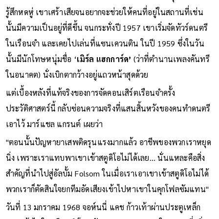
ระหว่างประจำการทหารที่เยอรมนี ความโหดร้ายในคุกทำให้เขา
รู้สึกหดหู่ เขาเศร้าเสียจนอยากจะช่วยให้คนที่อยู่ในสถานที่เช่น
นั้นมีความเป็นอยู่ที่ดีขึ้น จนกระทั่งปี 1957 เขาเริ่มจัดทัวร์ดนตรี
ในเรือนจำ และเคยไปเล่นที่แซนเควนติน ในปี 1959 ซึ่งในวัน
นั้นมีนักโทษหนุ่มชื่อ ‘
เมิร์ล แฮกการ์ด’
(ว่าที่ตำนานเพลงคันทรี
ในอนาคต) นั่งเบิกตากว้างอยู่แถวหน้าสุดด้วย
แต่เบื้องหลังที่แท้จริงของการจัดคอนเสิร์ตเรือนจำครั้ง
ประวัติศาสตร์นี้ กลับซ่อนความจริงที่แสนสิ้นหวังของคนทำดนตรี
เอาไว้ มาร์แชล แกรนต์ เผยว่า
"ตอนนั้นปัญหายาเสพติดรุนแรงมากแล้ว อาชีพของพวกเราหยุด
นิ่ง เพราะเราแทบพาเขาเข้าสตูดิโอไม่ได้เลย... นั่นแหละคือสิ่ง
สำคัญที่นำไปสู่อัลบั้ม Folsom ในเมื่อเราเอาเขาเข้าสตูดิโอไม่ได้
พวกเราก็ตัดสินใจยกทีมอัดเสียงเข้าไปหาเขาในคุกโฟลซัมแทน"