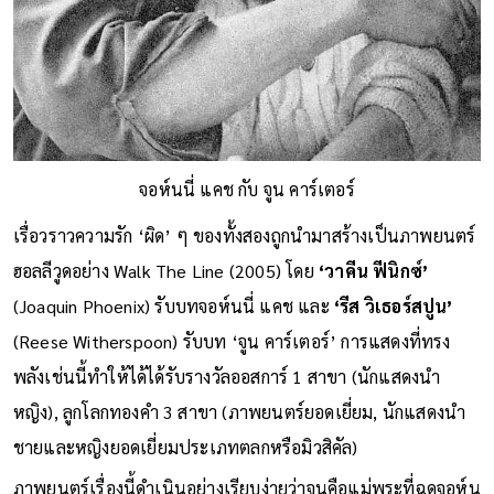
จอห์นนี่ แคช กับ จูน คาร์เตอร์
เรื่อวราวความรัก ‘ผิด’ ๆ ของทั้งสองถูกนำมาสร้างเป็นภาพยนตร์
ฮอลลีวูดอย่าง Walk The Line (2005) โดย
‘วาคีน ฟีนิกซ์’
(Joaquin Phoenix) รับบทจอห์นนี่ แคช และ
‘รีส วิเธอร์สปูน’
(Reese Witherspoon) รับบท ‘จูน คาร์เตอร์’ การแสดงที่ทรง
พลังเช่นนี้ทำให้ได้ได้รับรางวัลออสการ์ 1 สาขา (นักแสดงนำ
หญิง), ลูกโลกทองคำ 3 สาขา (ภาพยนตร์ยอดเยี่ยม, นักแสดงนำ
ชายและหญิงยอดเยี่ยมประเภทตลกหรือมิวสิคัล)