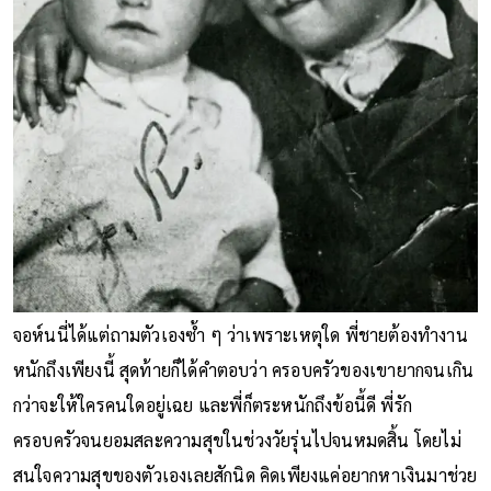
จอห์นนี่ได้แต่ถามตัวเองซ้ำ ๆ ว่าเพราะเหตุใด พี่ชายต้องทำงาน
หนักถึงเพียงนี้ สุดท้ายก็ได้คำตอบว่า ครอบครัวของเขายากจนเกิน
กว่าจะให้ใครคนใดอยู่เฉย และพี่ก็ตระหนักถึงข้อนี้ดี พี่รัก
ครอบครัวจนยอมสละความสุขในช่วงวัยรุ่นไปจนหมดสิ้น โดยไม่