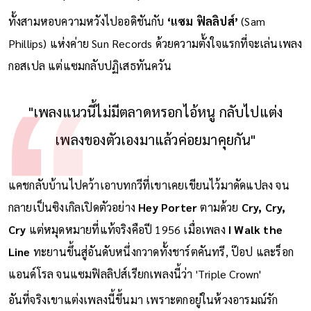
เพอร์กินส์’
(Luther Perkins)
ทั้งสามหอบความหวังไปออดิชันกับ
‘แซม ฟิลลิปส์’
(Sam
Phillips) แห่งค่าย Sun Records ด้วยความตั้งใจแรกที่จะเล่นเพลง
กอสเปล แต่แซมกลับปฏิเสธทันควัน
"เพลงแนวนี้ไม่มีตลาดหรอกไอ้หนู กลับไปแต่ง
เพลงของตัวเองมาแล้วค่อยมาคุยกัน"
แคชกลับบ้านไปคว้าเอาบทกวีที่เขาเคยเขียนไว้มาดัดแปลง จน
กลายเป็นซิงเกิลเปิดตัวอย่าง
Hey Porter
ตามด้วย
Cry, Cry,
Cry
แต่หมุดหมายที่แท้จริงคือปี 1956 เมื่อเพลง
I Walk the
Line
ทะยานขึ้นสู่อันดับหนึ่งกวาดทั้งชาร์ตคันทรี, ป๊อป และร็อก
แอนด์โรล จนแซมฟิลลิปส์เรียกเพลงนี้ว่า 'Triple Crown'