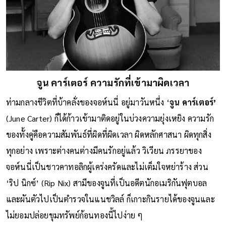
จูน คาร์เตอร์ ความรักที่เข้ามาผิดเวลา
ท่ามกลางชีวิตที่บ้าคลั่งของจอห์นนี่ อยู่มาวันหนึ่ง ‘
จูน คาร์เตอร์’
(June Carter) ก็ได้ก้าวเข้ามาติดอยู่ในบ่วงความยุ่งเหยิง ความรัก
ของทั้งคู่คือความสัมพันธ์ที่ผิดที่ผิดเวลา ผิดหลักศาสนา ผิดทุกสิ่ง
ทุกอย่าง เพราะต่างคนต่างมีคนรักอยู่แล้ว วิเวียน ภรรยาของ
จอห์นนี่เป็นชาวคาทอลิกผู้เคร่งครัดและไม่เต็มใจหย่าร้าง ส่วน
‘ริป นิกซ์’ (Rip Nix) สามีของจูนที่เป็นอดีตนักอเมริกันฟุตบอล
และผันตัวไปเป็นตำรวจในแนชวิลล์ ก็เกาะกินรายได้ของจูนและ