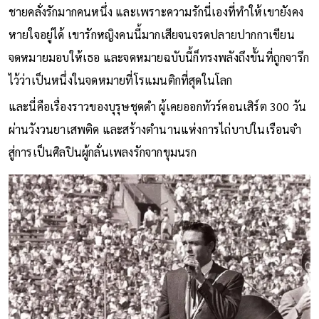
แต่ภายใต้ความดิบเถื่อนและบุคลิกที่ไม่แยแสโลก เขากลับเป็น
ชายคลั่งรักมากคนหนึ่ง และเพราะความรักนี่เองที่ทำให้เขายังคง
หายใจอยู่ได้ เขารักหญิงคนนี้มากเสียจนจรดปลายปากกาเขียน
จดหมายมอบให้เธอ และจดหมายฉบับนี้ก็ทรงพลังถึงขั้นที่ถูกจารึก
ไว้ว่าเป็นหนึ่งในจดหมายที่โรแมนติกที่สุดในโลก
และนี่คือเรื่องราวของบุรุษชุดดำ ผู้เคยออกทัวร์คอนเสิร์ต 300 วัน
ผ่านวังวนยาเสพติด และสร้างตำนานแห่งการไถ่บาปในเรือนจำ
สู่การเป็นศิลปินผู้กลั่นเพลงรักจากขุมนรก