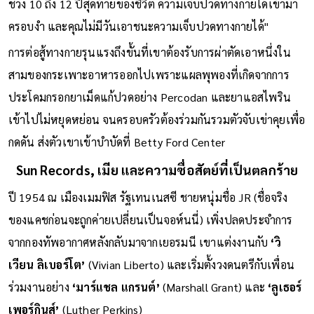
ช่วง 10 ถึง 12 ปีสุดท้ายของชีวิต ความเจ็บปวดทางกายได้เข้ามา
ครอบงำ และคุณไม่มีวันเอาชนะความเจ็บปวดทางกายได้"
การต่อสู้ทางกายรุนแรงถึงขั้นที่เขาต้องรับการผ่าตัดเอาหนึ่งใน
สามของกระเพาะอาหารออกไปเพราะแผลพุพองที่เกิดจากการ
ประโคมกรอกยาเม็ดแก้ปวดอย่าง Percodan และยาแอสไพริน
เข้าไปไม่หยุดหย่อน จนครอบครัวต้องร่วมกันรวมตัวจับเข่าคุยเพื่อ
กดดัน ส่งตัวเขาเข้าบำบัดที่ Betty Ford Center
Sun Records, เมีย และความซื่อสัตย์ที่เป็นตลกร้าย
ปี 1954 ณ เมืองเมมฟิส รัฐเทนเนสซี ชายหนุ่มชื่อ JR (ชื่อจริง
ของแคชก่อนจะถูกค่ายเปลี่ยนเป็นจอห์นนี่) เพิ่งปลดประจำการ
จากกองทัพอากาศหลังกลับมาจากเยอรมนี เขาแต่งงานกับ
‘วิ
เวียน ลิเบอร์โต’
(Vivian Liberto) และเริ่มตั้งวงดนตรีกับเพื่อน
ร่วมงานอย่าง
‘มาร์แชล แกรนต์’
(Marshall Grant) และ
‘ลูเธอร์