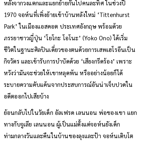
หลังจากวงแตกและแยกย้ายกันไปคนละทิศ ในช่วงปี
1970 จอห์นที่เพิ่งย้ายเข้าบ้านหลังใหม่ ‘Tittenhurst
Park’ ในเมืองแอสคอต ประเทศอังกฤษ พร้อมด้วย
ภรรยาชาวญี่ปุ่น ‘โยโกะ โอโนะ’ (Yoko Ono) ได้เริ่ม
ชีวิตในฐานะศิลปินเดี่ยวของตนด้วยการเสพเฮโรอีนเป็น
กิจวัตร และเข้ารับการบำบัดด้วย ‘เสียงกรีดร้อง’ เพราะ
หวังว่ามันจะช่วยให้เขาหลุดพ้น หรืออย่างน้อยก็ได้
ระบายความคับแค้นจากประสบการณ์อันน่าเจ็บปวดใน
อดีตออกไปเสียบ้าง
ย้อนกลับไปในวัยเด็ก อัลเฟรด เลนนอน พ่อของเขา แยก
ทางกับจูเลีย เลนนอน ผู้เป็นแม่ตั้งแต่จอห์นยังเด็ก
ท่ามกลางวันและคืนในบ้านของลุงและป้า จอห์นเติบโต