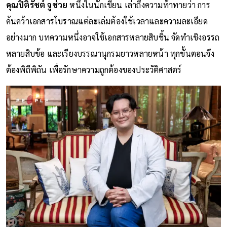
คุณปิติรัชต์ จูช่วย
หนึ่งในนักเขียน เล่าถึงความท้าทายว่า การ
ค้นคว้าเอกสารโบราณแต่ละเล่มต้องใช้เวลาและความละเอียด
อย่างมาก บทความหนึ่งอาจใช้เอกสารหลายสิบชิ้น จัดทำเชิงอรรถ
หลายสิบข้อ และเรียงบรรณานุกรมยาวหลายหน้า ทุกขั้นตอนจึง
ต้องพิถีพิถัน เพื่อรักษาความถูกต้องของประวัติศาสตร์