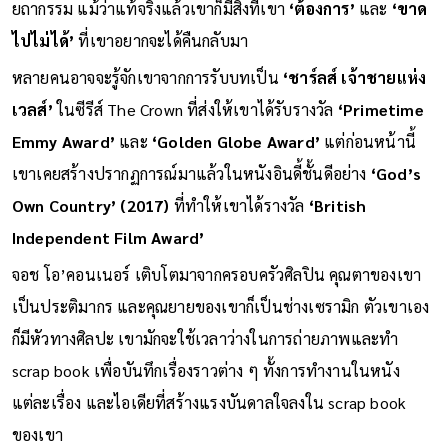
ยถากรรม แม้ว่าแท้จริงแล้วเขาก็มีสิ่งที่่เขา
‘ต้องการ’
และ
‘ขาด
ไปไม่ได้’
ที่เขาอยากจะได้คืนกลับมา
หลายคนอาจจะรู้จักเขาจากการรับบทเป็น
‘ชาร์ลส์ เจ้าชายแห่ง
เวลส์’
ในซีรีส์ The Crown ที่ส่งให้เขาได้รับรางวัล
‘Primetime
Emmy Award’
และ
‘Golden Globe Award’
แต่ก่อนหน้านี้
เขาเคยสร้างปรากฏการณ์มาแล้วในหนังอินดี้ชั้นดีอย่าง
‘God’s
Own Country’ (2017)
ที่ทำให้เขาได้รางวัล
‘British
Independent Film Award’
จอช โอ’คอนเนอร์ เติบโตมาจากครอบครัวศิลปิน คุณตาของเขา
เป็นประติมากร และคุณยายของเขาก็เป็นช่างเซรามิก ตัวเขาเอง
ก็มีหัวทางศิลปะ เขามักจะใช้เวลาว่างในการถ่ายภาพและทำ
scrap book เพื่อบันทึกเรื่องราวต่าง ๆ ทั้งการทำงานในหนัง
แต่ละเรื่อง และไอเดียที่สร้างแรงบันดาลใจลงใน scrap book
ของเขา