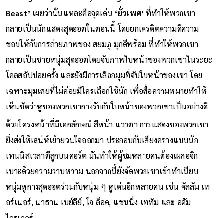
Beast’
เผยว่านั่นแหละคือจุดเด่น
‘ยั่วเพศ’
ที่ทำให้พวกเขา
กลายเป็นนักแสดงสุดฮอตในตอนนี้ โดยยกเครดิตความดีความ
ชอบให้กับการถ่ายภาพของ สยมภู มุกดีพร้อม ที่ทำให้พวกเขา
กลายเป็นชายหนุ่มสุดฮอตโดยจับภาพใบหน้าของพวกเขาในระยะ
โคลสอัปบ่อยครั้ง และยังมีการเลือกมุมที่จับใบหน้าของเขา โดย
เฉพาะมุมเสยที่ไม่ค่อยมีใครเลือกใช้นัก เพื่อสื่อความหมายทำให้
เห็นชัดว่าหูของพวกเขากางรับกับใบหน้าของพวกเขาเป็นอย่างดี
ด้วยโครงหน้าที่มีเอกลักษณ์ สีหน้า แววตา การแสดงของพวกเขา
ยิ่งส่งให้เสน่ห์เย้ายวนใจออกมา ประกอบกับเสียงครางแบบนัก
เทนนิสเวลาตีลูกบนคอร์ต มันทำให้ผู้ชมหลายคนต้องเผลอจิก
เบาะด้วยความวาบหวาม นอกจากนี้ยังจัดพวกเขาเข้าทำเนียบ
หนุ่มหูกางสุดฮอตร่วมกับหนุ่ม ๆ หูเด่นอีกหลายคน เช่น คัลลัม เท
อร์เนอร์, นาธาน เบย์ลีย์, โจ ล็อค, แชนนิ่ง เททัม และ อดัม
ไดรเวอร์