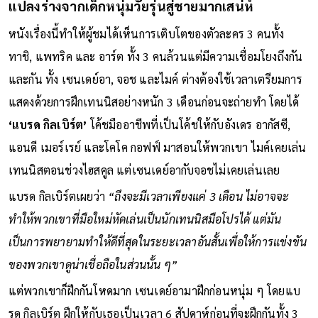
แปลงร่างจากเด็กหนุ่มวัยรุ่นสู่ชายมากเสน่ห์
หนังเรื่องนี้ทำให้ผู้ชมได้เห็นการเติบโตของตัวละคร 3 คนทั้ง
ทาชิ, แพทริค และ อาร์ต ทั้ง 3 คนล้วนแต่มีความเชื่อมโยงถึงกัน
และกัน ทั้ง เซนเดย์อา, จอช และไมค์ ต่างต้องใช้เวลาเตรียมการ
แสดงด้วยการฝึกเทนนิสอย่างหนัก 3 เดือนก่อนจะถ่ายทำ โดยได้
‘แบรด กิลเบิร์ต’
โค้ชมืออาชีพที่เป็นโค้ชให้กับอังเดร อากัสซี,
แอนดี เมอร์เรย์ และโคโค กอฟฟ์ มาสอนให้พวกเขา ไมค์เคยเล่น
เทนนิสตอนช่วงไฮสคูล แต่เซนเดย์อากับจอชไม่เคยเล่นเลย
แบรด กิลเบิร์ตเผยว่า
“ถึงจะมีเวลาเพียงแค่ 3 เดือน ไม่อาจจะ
ทำให้พวกเขาที่มือใหม่หัดเล่นเป็นนักเทนนิสมือโปรได้ แต่มัน
เป็นการพยายามทำให้ดีที่สุดในระยะเวลาอันสั้นเพื่อให้การแข่งขัน
ของพวกเขาดูน่าเชื่อถือในส่วนนั้น ๆ”
แต่พวกเขาก็ฝึกกันโหดมาก เซนเดย์อามาฝึกก่อนหนุ่ม ๆ โดยแบ
รด กิลเบิร์ต ฝึกให้กับเธอเป็นเวลา 6 สัปดาห์ก่อนที่จะฝึกกันทั้ง 3