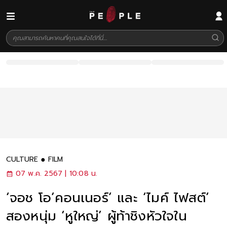
CULTURE
FILM
07 พ.ค. 2567 | 10:08 น.
‘จอช โอ’คอนเนอร์’ และ ‘ไมค์ ไฟสต์’
สองหนุ่ม ‘หูใหญ่’ ผู้ท้าชิงหัวใจใน