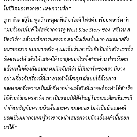
ในชีวิตของพวกเขา และความรัก”
ลูกา กัวดาญิโน พูดถึงเหตุผลที่เลือกไมค์ ไฟสต์มารับบทอาร์ต ว่า
“ผมค้นพบไมค์ ไฟสต์จากการดู West Side Story ของ ‘สตีเวน ส
ปีลเบิร์ก’ แล้วผมรักการแสดงของเขาในเรื่องนั้นมาก ผมหมายถึง
ผมชอบมาก แบบมากจริง ๆ ผมเห็นว่าเขาเป็นศิลปินตัวจริง เขาทั้ง
ร้องเพลงได้ เต้นได้ แสดงได้ เขาสุดยอดในทั้งสามด้าน สำหรับผม
แล้วผมไม่ต้องลังเลเลย ผมคิดทันทีว่า นี่มันอาร์ตของเรา มีบาง
อย่างเกี่ยวกับเรื่องนี้ที่เราอาจทำให้สมบูรณ์แบบได้ด้วยการ
แสดงออกถึงความเป็นนักกีฬาอย่างแท้จริงที่เราจะต้องทำให้สำเร็จ
ได้ด้วยตัวละครอาร์ต เขาเป็นแชมป์ที่ยิ่งใหญ่ ในขณะเดียวกันเขาก็
กำลังเผชิญกับความบีบคั้นและความถดถอย ไมค์เป็นนักแสดงที่
ยอดเยี่ยมมากจนผมรู้ว่าเขาจะนำเสนอความขัดแย้งเหล่านั้นออก
มาได้”