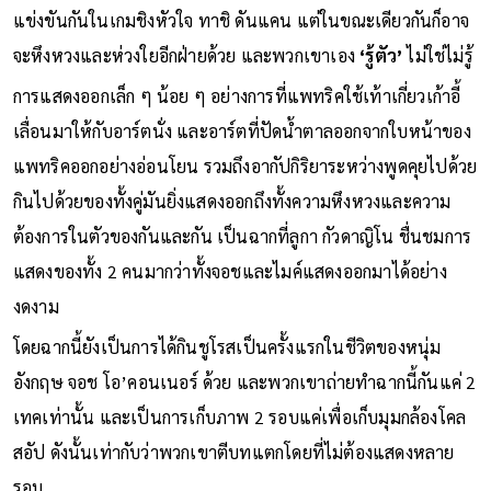
แข่งขันกันในเกมชิงหัวใจ ทาชิ ดันแคน แต่ในขณะเดียวกันก็อาจ
จะหึงหวงและห่วงใยอีกฝ่ายด้วย และพวกเขาเอง
‘รู้ตัว’
ไม่ใช่ไม่รู้
การแสดงออกเล็ก ๆ น้อย ๆ อย่างการที่แพทริคใช้เท้าเกี่ยวเก้าอี้
เลื่อนมาให้กับอาร์ตนั่ง และอาร์ตที่ปัดน้ำตาลออกจากใบหน้าของ
แพทริคออกอย่างอ่อนโยน รวมถึงอากัปกิริยาระหว่างพูดคุยไปด้วย
กินไปด้วยของทั้งคู่มันยิ่งแสดงออกถึงทั้งความหึงหวงและความ
ต้องการในตัวของกันและกัน เป็นฉากที่ลูกา กัวดาญิโน ชื่นชมการ
แสดงของทั้ง 2 คนมากว่าทั้งจอชและไมค์แสดงออกมาได้อย่าง
งดงาม
โดยฉากนี้ยังเป็นการได้กินชูโรสเป็นครั้งแรกในชีวิตของหนุ่ม
อังกฤษ จอช โอ’คอนเนอร์ ด้วย และพวกเขาถ่ายทำฉากนี้กันแค่ 2
เทคเท่านั้น และเป็นการเก็บภาพ 2 รอบแค่เพื่อเก็บมุมกล้องโคล
สอัป ดังนั้นเท่ากับว่าพวกเขาตีบทแตกโดยที่ไม่ต้องแสดงหลาย
รอบ