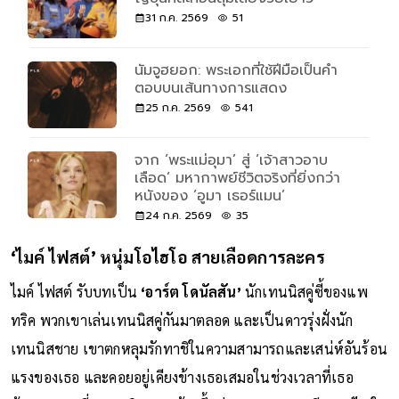
31 ก.ค. 2569
51
นัมจูฮยอก: พระเอกที่ใช้ฝีมือเป็นคำ
ตอบบนเส้นทางการแสดง
25 ก.ค. 2569
541
จาก ‘พระแม่อุมา’ สู่ ‘เจ้าสาวอาบ
เลือด’ มหากาพย์ชีวิตจริงที่ยิ่งกว่า
หนังของ ‘อูมา เธอร์แมน’
24 ก.ค. 2569
35
‘ไมค์ ไฟสต์’ หนุ่มโอไฮโอ สายเลือดการละคร
ไมค์ ไฟสต์ รับบทเป็น
‘อาร์ต โดนัลสัน’
นักเทนนิสคู่ซี้ของแพ
ทริค พวกเขาเล่นเทนนิสคู่กันมาตลอด และเป็นดาวรุ่งฝั่งนัก
เทนนิสชาย เขาตกหลุมรักทาชิในความสามารถและเสน่ห์อันร้อน
แรงของเธอ และคอยอยู่เคียงข้างเธอเสมอในช่วงเวลาที่เธอ