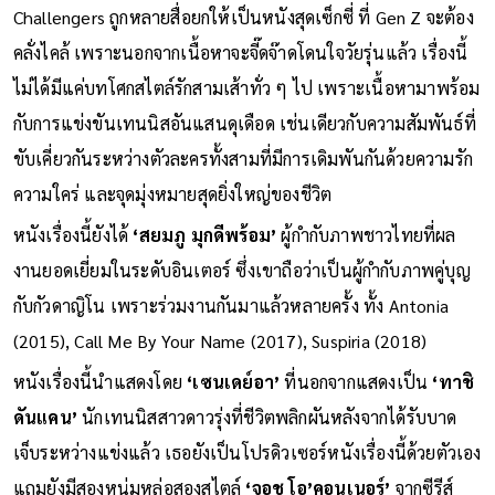
Challengers ถูกหลายสื่อยกให้เป็นหนังสุดเซ็กซี่ ที่ Gen Z จะต้อง
คลั่งไคล้ เพราะนอกจากเนื้อหาจะจี๊ดจ๊าดโดนใจวัยรุ่นแล้ว เรื่องนี้
ไม่ได้มีแค่บทโศกสไตล์รักสามเส้าทั่ว ๆ ไป เพราะเนื้อหามาพร้อม
กับการแข่งขันเทนนิสอันแสนดุเดือด เช่นเดียวกับความสัมพันธ์ที่
ขับเคี่ยวกันระหว่างตัวละครทั้งสามที่มีการเดิมพันกันด้วยความรัก
ความใคร่ และจุดมุ่งหมายสุดยิ่งใหญ่ของชีวิต
หนังเรื่องนี้ยังได้
‘สยมภู มุกดีพร้อม’
ผู้กำกับภาพชาวไทยที่ผล
งานยอดเยี่ยมในระดับอินเตอร์ ซึ่งเขาถือว่าเป็นผู้กำกับภาพคู่บุญ
กับกัวดาญิโน เพราะร่วมงานกันมาแล้วหลายครั้ง ทั้ง Antonia
(2015), Call Me By Your Name (2017), Suspiria (2018)
หนังเรื่องนี้นำแสดงโดย
‘เซนเดย์อา’
ที่นอกจากแสดงเป็น
‘ทาชิ
ดันแคน’
นักเทนนิสสาวดาวรุ่งที่ชีวิตพลิกผันหลังจากได้รับบาด
เจ็บระหว่างแข่งแล้ว เธอยังเป็นโปรดิวเซอร์หนังเรื่องนี้ด้วยตัวเอง
แถมยังมีสองหนุ่มหล่อสองสไตล์
‘จอช โอ’คอนเนอร์’
จากซีรีส์