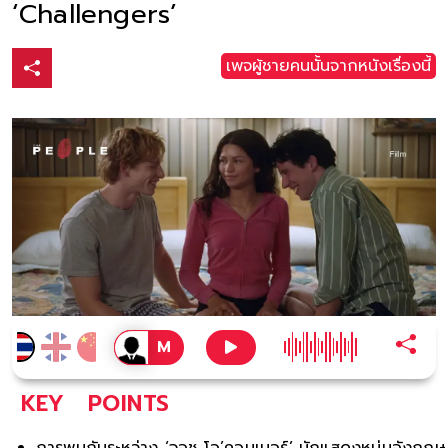
‘Challengers’
เพจผู้ชายคนนั้นจากหนังเรื่องนี้
KEY
POINTS
การพบกันระหว่าง ‘จอช โอ’คอนเนอร์’ นักแสดงหนุ่มอังกฤษ