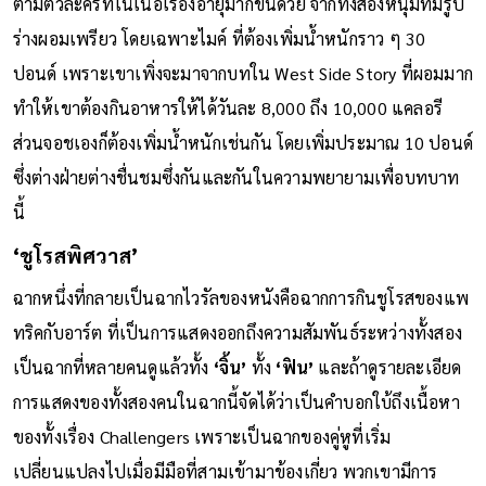
ตามตัวละครที่ในเนื้อเรื่องอายุมากขึ้นด้วย จากทั้งสองหนุ่มที่มีรูป
ร่างผอมเพรียว โดยเฉพาะไมค์ ที่ต้องเพิ่มน้ำหนักราว ๆ 30
ปอนด์ เพราะเขาเพิ่งจะมาจากบทใน West Side Story ที่ผอมมาก
ทำให้เขาต้องกินอาหารให้ได้วันละ 8,000 ถึง 10,000 แคลอรี
ส่วนจอชเองก็ต้องเพิ่มน้ำหนักเช่นกัน โดยเพิ่มประมาณ 10 ปอนด์
ซึ่งต่างฝ่ายต่างชื่นชมซึ่งกันและกันในความพยายามเพื่อบทบาท
นี้
‘ชูโรสพิศวาส’
ฉากหนึ่งที่กลายเป็นฉากไวรัลของหนังคือฉากการกินชูโรสของแพ
ทริคกับอาร์ต ที่เป็นการแสดงออกถึงความสัมพันธ์ระหว่างทั้งสอง
เป็นฉากที่หลายคนดูแล้วทั้ง
‘จิ้น’
ทั้ง
‘ฟิน’
และถ้าดูรายละเอียด
การแสดงของทั้งสองคนในฉากนี้จัดได้ว่าเป็นคำบอกใบ้ถึงเนื้อหา
ของทั้งเรื่อง Challengers เพราะเป็นฉากของคู่หูที่เริ่ม
เปลี่ยนแปลงไปเมื่อมีมือที่สามเข้ามาข้องเกี่ยว พวกเขามีการ