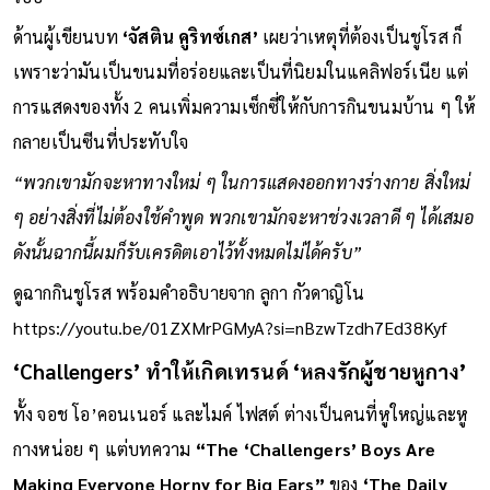
ด้านผู้เขียนบท
‘จัสติน คูริทซ์เกส’
เผยว่าเหตุที่ต้องเป็นชูโรส ก็
เพราะว่ามันเป็นขนมที่อร่อยและเป็นที่นิยมในแคลิฟอร์เนีย แต่
การแสดงของทั้ง 2 คนเพิ่มความเซ็กซี่ให้กับการกินขนมบ้าน ๆ ให้
กลายเป็นซีนที่ประทับใจ
“พวกเขามักจะหาทางใหม่ ๆ ในการแสดงออกทางร่างกาย สิ่งใหม่
ๆ อย่างสิ่งที่ไม่ต้องใช้คำพูด พวกเขามักจะหาช่วงเวลาดี ๆ ได้เสมอ
ดังนั้นฉากนี้ผมก็รับเครดิตเอาไว้ทั้งหมดไม่ได้ครับ”
ดูฉากกินชูโรส พร้อมคำอธิบายจาก ลูกา กัวดาญิโน
https://youtu.be/01ZXMrPGMyA?si=nBzwTzdh7Ed38Kyf
‘Challengers’ ทำให้เกิดเทรนด์ ‘หลงรักผู้ชายหูกาง’
ทั้ง จอช โอ’คอนเนอร์ และไมค์ ไฟสต์ ต่างเป็นคนที่หูใหญ่และหู
กางหน่อย ๆ แต่บทความ
“The ‘Challengers’ Boys Are
Making Everyone Horny for Big Ears”
ของ
‘The Daily