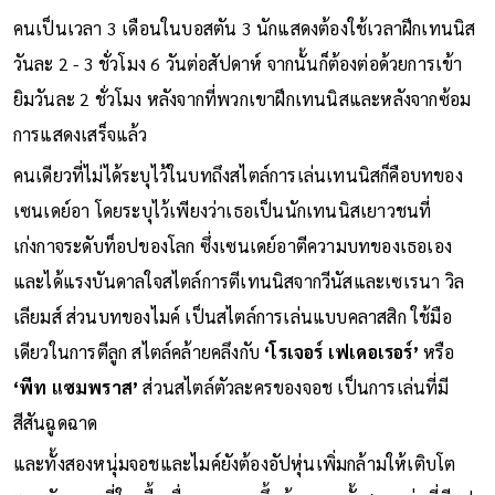
คนเป็นเวลา 3 เดือนในบอสตัน 3 นักแสดงต้องใช้เวลาฝึกเทนนิส
วันละ 2 - 3 ชั่วโมง 6 วันต่อสัปดาห์ จากนั้นก็ต้องต่อด้วยการเข้า
ยิมวันละ 2 ชั่วโมง หลังจากที่พวกเขาฝึกเทนนิสและหลังจากซ้อม
การแสดงเสร็จแล้ว
คนเดียวที่ไม่ได้ระบุไว้ในบทถึงสไตล์การเล่นเทนนิสก็คือบทของ
เซนเดย์อา โดยระบุไว้เพียงว่าเธอเป็นนักเทนนิสเยาวชนที่
เก่งกาจระดับท็อปของโลก ซึ่งเซนเดย์อาตีความบทของเธอเอง
และได้แรงบันดาลใจสไตล์การตีเทนนิสจากวีนัสและเซเรนา วิล
เลียมส์ ส่วนบทของไมค์ เป็นสไตล์การเล่นแบบคลาสสิก ใช้มือ
เดียวในการตีลูก สไตล์คล้ายคลึงกับ
‘โรเจอร์ เฟเดอเรอร์’
หรือ
‘พีท แซมพราส’
ส่วนสไตล์ตัวละครของจอช เป็นการเล่นที่มี
สีสันฉูดฉาด
และทั้งสองหนุ่มจอชและไมค์ยังต้องอัปหุ่นเพิ่มกล้ามให้เติบโต