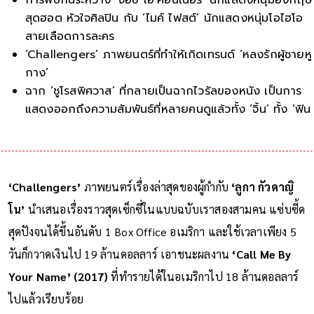
สุดฮอต หัวใจศิลปิน กับ ‘ไมค์ ไฟสต์’ นักแสดงหนุ่มโอไฮโอ
สายเลือดการละคร
‘Challengers’ ภาพยนตร์ที่ทำให้เกิดเทรนด์ ‘หลงรักผู้ชายหู
กาง’
ฉาก ‘ชูโรสพิศวาส’ ที่กลายเป็นฉากไวรัลของหนัง เป็นการ
แสดงออกถึงความสัมพันธ์ที่หลายคนดูแล้วทั้ง ‘จิ้น’ ทั้ง ‘ฟิน
‘Challengers’
ภาพยนตร์เรื่องล่าสุดของผู้กำกับ
‘ลูกา กัวดาญิ
โน’
นำเสนอเรื่องราวสุดเซ็กซี่ในแบบฉบับเราสองสามคน แซ่บซี้ด
สุดปังจนได้ขึ้นอันดับ 1 Box Office อเมริกา และใช้เวลาเพียง 5
วันก็กวาดเงินไป 19 ล้านดอลลาร์ เอาชนะผลงาน
‘Call Me By
Your Name’ (2017)
ที่ทำรายได้ในอเมริกาไป 18 ล้านดอลลาร์
ไปแล้วเรียบร้อย