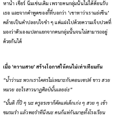
หาน้ำ เชียร์ นิ่มเช่นเดิม เพราะคนกลุ่มนั้นไม่ได้ต้อนรับ
เธอ และจากคำพูดของกี้ที่บอกว่า ‘เขาหาว่าเราแย่งซีน’
คล้ายเป็นคำปลอบใจขำ ๆ แต่แฝงไปด้วยความเจ็บปวดที่
มองว่าตัวเองแปลกแยกจากคนกลุ่มนั้นจนไม่สามารถอยู่
ด้วยกันได้
เมื่อ ‘ความสวย’ สร้างโอกาสให้คนไม่เท่าเทียมกัน
“น้ำว่านะ พวกเราโคตรไม่เหมาะกับคอนเซปต์ ขาว สวย
หมวย อะไรสาวนาฏศิลป์นั้นเลยอ่ะ”
“นั้นดิ กี่ปี ๆ นะ ครูอรเขาก็คัดแต่เด็กเก่ง ๆ สวย ๆ เข้า
ชมรมรำ แล้วพอรำทีนึงนะ คนก็แห่กันมาดูทั้งโรงเรียน