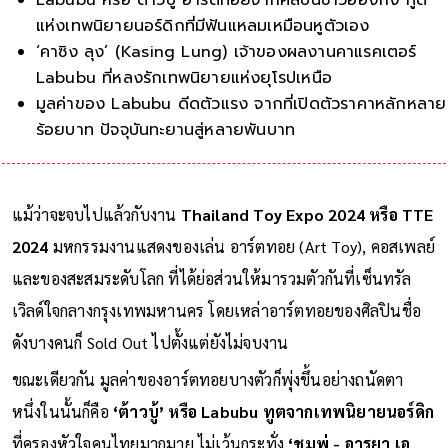
แห่งเทพนิยายนอร์ดิกที่มีฟันแหลมเหมือนหูตัวเอง
‘คาซิง ลุง’ (Kasing Lung) เจ้าของผลงานคาแรคเตอร์
Labubu ที่หลงรักเทพนิยายแห่งยุโรปเหนือ
มูลค่าของ Labubu ดีดตัวแรง จากที่เปิดตัวราคาหลักหลาย
ร้อยบาท ปัจจุบันทะยานสู่หลายพันบาท
แม้ว่าจะจบไปแล้วกับงาน
Thailand Toy Expo 2024 หรือ TTE
2024
มหกรรมงานแสดงของเล่น อาร์ตทอย (Art Toy), คอสเพลย์
และของสะสมระดับโลก ที่ได้ย่อส่วนให้มารวมตัวกันที่เซ็นทรัล
เวิลด์ใจกลางกรุงเทพมหานคร โดยเหล่าอาร์ตทอยของศิลปินชื่อ
ดังบางคนก็ Sold Out ไปตั้งแต่ยังไม่จบงาน
ขณะเดียวกัน มูลค่าของอาร์ตทอยบางตัวก็พุ่งขึ้นอย่างถนัดตา
หนึ่งในนั้นก็คือ
‘ต้าวบู้’ หรือ Labubu ทูตจากเทพนิยายนอร์ดิก
ที่ครองหัวใจคนไทยมากมาย ไม่เว้นกระทั่ง
‘ชมพู่ - อารยา เอ