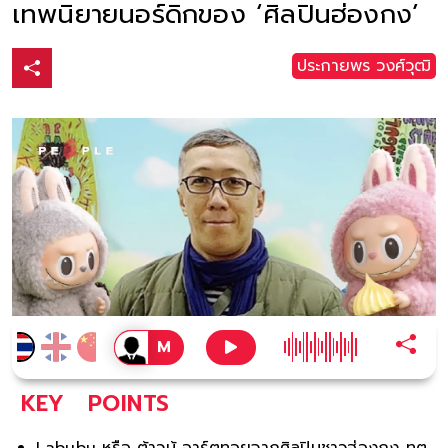
เทพนิยายนอร์ดิกของ ‘ศิลปินฮ่องกง’
ประกายพร​ วงศ์​วุฒิ​
KEY
POINTS
Labubu หรือ ต้าวบู้ อาร์ตทอยจากศิลปินชาวฮ่องกง ทูต