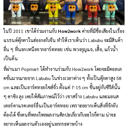
ในปี 2011 เขาได้ร่วมงานกับ
How2work
ค่ายที่มีชื่อเสียงในเรื่อง
แบรนด์ตุ๊กตาในฮ่องกงกับจีน ทำให้เราเห็นว่า Labubu จะมีสินค้า
อื่น ๆ ที่นอกเหนือจากอาร์ตทอย เช่น พวงกุญแจ, เสื้อ, แก้วน้ำ
เป็นต้น
ที่ผ่านมา Popmart ได้ทำงานร่วมกับ How2work โดยจะมีคอลเล
คชั่นมากมายจาก Labubu ในช่วงเวลาต่าง ๆ ทั้งเป็นตุ๊กตาสูง 58
cm และเป็นอาร์ตทอยไซส์จิ๋ว ตั้งแต่ 7-15 cm ขึ้นอยู่กับซีรีส์นั้น
ๆ คาซิง ลุง เคยให้สัมภาษณ์ไว้ว่า เขาสร้าง Labubu และมอนส
เตอร์คาแรคเตอร์อื่นเป็นอาร์ตทอย เพราะอยากเห็นสิ่งที่รักจับ
ต้องได้ ซึ่งคนที่หลงใหลผลงานศิลปะเกี่ยวกับอะไรก็ตาม น่าจะ
อยากเห็นผลงานตัวเองอยู่นอกกระดาษบ้าง