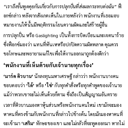
“เราถึงขั้นพูดคุยกันเกี่ยวกับการปลุกปั่นที่ส่งผลกระทบต่อฉัน”
ฟ็
อกซ์กล่าว หลังจากสังเกตเห็นในภายหลังว่า พนักงานที่เธอมอบ
หมายงานให้นั้นมีพฤติกรรมโยนความผิดและใส่ร้ายผู้อื่น
การปลุกปั่น หรือ Gaslighting เป็นทั้งการบิดเบือนและเจตนาร้าย
ซึ่งฟ็อกซ์มองว่า แทนที่หันเหหรือปกปิดความผิดพลาด คุณควร
ขอโทษและพยายามแก้ไขเพื่อให้งานออกมาถูกต้องดีกว่า
‘พนักงานที่เห็นด้วยกับเจ้านายทุกเรื่อง’
‘มาร์ค คิวบาน’
นักลงทุนมหาเศรษฐี กล่าวว่า พนักงานบางคน
ชอบตอบว่า
‘ได้’
หรือ
‘ใช่’
กับทุกคำสั่งหรือทุกคำพูดของเจ้านาย
แม้ว่าพวกเขาจะไม่เห็นด้วยก็ตาม ซึ่งถือเป็นสัญญาณอันตราย
เวลาที่คิวบานมองหาหุ้นส่วนหรือพนักงานคนใหม่ เขามักจะมอง
หาคนที่ตรงข้ามกับพนักงานที่กล่าวไปข้างต้น โดยมักมองหาคนที่
จะเข้ามา
‘เสริม’
ทักษะของเขา และไม่กลัวที่จะพูดออกมา หากไม่