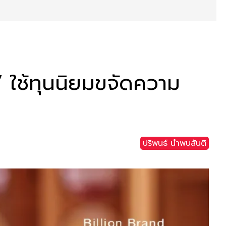
a’ ใช้ทุนนิยมขจัดความ
ปริพนธ์ นำพบสันติ