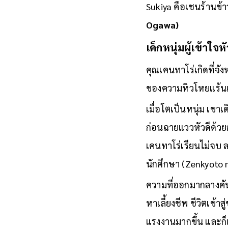
Sukiya คือเชนร้านข้าวห
Ogawa)
เด็กหนุ่มผู้เข้าใ
คุณเคนทาโร่เกิดที่จังห
ของความหิวโหยแร้นแค
เมื่อโตเป็นหนุ่ม เขาเ
ก่อนฉายแววหัวดีด้วยก
เคนทาโร่เรียนไม่จบ 
นักศึกษา (Zenkyoto
ความที่ออกมากลางคัน
หาเลี้ยงชีพ ชีวิตเข้
แรงงานมากขึ้น และก็เ