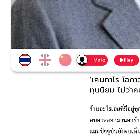
Play
‘เคนทาโร โอกาว
ทุนนิยม ไม่ว่า
ร้านอะไรเอ่ยที่มีอยู่
อบอวลออกมานอกร้านสี
แถมปัจจุบันยังพบเห