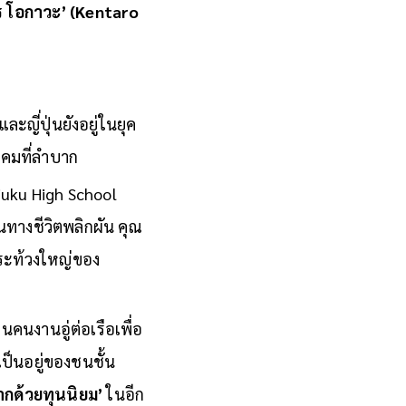
 โอกาวะ’ (Kentaro
ละญี่ปุ่นยังอยู่ในยุค
งคมที่ลำบาก
injuku High School
นทางชีวิตพลิกผัน คุณ
ประท้วงใหญ่ของ
คนงานอู่ต่อเรือเพื่อ
เป็นอยู่ของชนชั้น
กด้วยทุนนิยม’
ในอีก