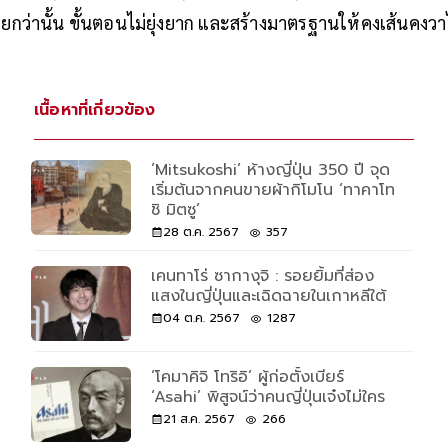
่ายกว่านั้น ขั้นตอนไม่ยุ่งยาก และสร้างมาตรฐานให้คงเส้นคงวาไ
เนื้อหาที่เกี่ยวข้อง
‘Mitsukoshi’ ห้างญี่ปุ่น 350 ปี จุด
เริ่มต้นจากคนขายผ้ากิโมโน ‘ทาคาโท
ชิ มิตซู’
28 ต.ค. 2567
357
เคนทาโร่ ซากางุจิ : รอยยิ้มที่ส่อง
แสงในญี่ปุ่นและเฉิดฉายในเกาหลีใต้
04 ต.ค. 2567
1287
‘โคมาคิจิ โทริอิ’ ผู้ก่อตั้งเบียร์
‘Asahi’ พิสูจน์ว่าคนญี่ปุ่นเจ๋งไม่ใคร
21 ส.ค. 2567
266