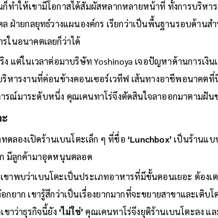
นั่นก็ทำให้เขามีโอกาสได้สัมผัสหลากหลายหน้าที่ ทั้งการบริหา
คล ฝ่ายกลยุทธ์วางแผนองค์กร เรียกว่าเป็นพื้นฐานรอบด้านสำห
รในอนาคตเลยก็ว่าได้
จริง แต่ในเวลาต่อมาบริษัท Yoshinoya เจอปัญหาด้านการเงิ
รบริหารงานที่ค่อนข้างคอนเซอร์เวทีฟ เส้นทางอาชีพอนาคตที่นี่ไ
รณ์มาระดับหนึ่ง คุณเคนทาโร่จึงตัดสินใจลาออกมาตามฝันข
ตะ
ทดลองเปิดร้านเบนโตะเล็ก ๆ ที่ชื่อ
‘Lunchbox’
เป็นร้านแบบซ
ก มีลูกค้ามาอุดหนุนตลอด
ก เขาพบว่าเบนโตะเป็นประเภทอาหารที่มีขั้นตอนเยอะ ต้องเตรี
อกยาก เขารู้สึกว่าเป็นเรื่องยากมากที่จะขยายสาขาและเติบโต
ขาว่าธุรกิจนี้ยัง
‘ไม่ใช่’
คุณเคนทาโร่จึงยุติร้านเบนโตะลง 