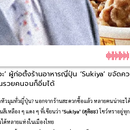
ะ’ ผู้ก่อตั้งร้านอาหารญี่ปุ่น ‘Sukiya’ ขจั
คนรวยคนจนก็อิ่มได้
ทุกหัวมุมทั่วญี่ปุ่น? นอกจากร้านสะดวกซื้อแล้ว หลายคนน่าจะได
เหลือง ๆ แดง ๆ ที่เขียนว่า
‘Sukiya’ (สุคิยะ)
โชว์หราอยู่ทุก
็นได้หลายแห่งในเมืองไทย