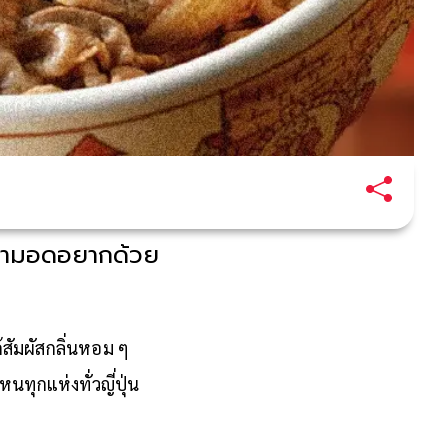
ดความอดอยากด้วย
้สัมผัสกลิ่นหอม ๆ
หนทุกแห่งทั่วญี่ปุ่น