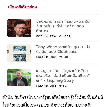
เนื้อหาที่เกี่ยวข้อง
ย้อนความทรงจำ ‘กรือเซะ-ตากใบ’
กับบทเรียน ‘กำปั้นเหล็ก’ ของ
ทักษิณ
23 ก.พ. 2564
1059
Tony Woodsome:‘ตาดูดาว เท้า
ติดดิน’ ฉบับ Clubhouse
03 มี.ค. 2564
136
เศรษฐา ทวีสิน “ปัญหาเมืองไทย
เยอะจริง แต่อย่าเป็นเหมือนลิงแก้
แห” - Inspiring Story
29 ก.ค. 2565
53
ทักษิณ ชินวัตร เป็นนายกรัฐมนตรีสมัยแรก อุ๊งอิ๊งเรียนชั้นม.ต้นที่
โรงเรียนเซนต์โยเซฟคอนแวนต์ จนกระทั่งจบ ม.ปลาย ที่