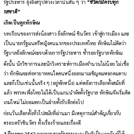
รัฐประหาร อุ๊งอิ๊งสรุปห้วงเวลานั้นสั้น ๆ ว่า
“ชีวิตก็มีครบทุก
รสชาติ”
เกิดเป็นลูกทักษิณ
บทเรียนของการส่งน้องสาว ยิ่งลักษณ์ ชินวัตร เข้าสู่การเมือง และ
เป็นนายกรัฐมนตรีหญิงคนแรกของประเทศไทย ทักษิณไม่คิดว่า
รัฐบาลยิ่งลักษณ์จะจบด้วยการรัฐประหาร ซ้ำรอยรัฐบาลทักษิณ
ดังนั้น นักวิชาการและนักวิเคราะห์การเมืองจำนวนไม่น้อย ไม่เชื่อ
ว่า ทักษิณจะส่งทายาทคนใดคนหนึ่งออกมาเผชิญคมหอกคมดาบ
และก็เป็นเช่นนั้นจริง ๆ (อยู่พักหนึ่ง) แต่หลังการเลือกตั้งสมัยที่
แล้ว พรรคเพื่อไทยไม่ได้เป็นแกนนำจัดตั้งรัฐบาล ทักษิณจึงเริ่มคิด
เกมใหม่ ไม่ยอมตกเป็นฝ่ายตั้งรับอีกต่อไป
ก่อนวันเลือกตั้งทั่วไปสมัยที่ผ่านมา มีเหตุการณ์สำคัญเกี่ยวกับ
ครอบครัวชินวัตร ทั้งเรื่องร้ายและเรื่องดี
7 มีนาคม 2562
ตุลาการศาลรัฐธรรมนูญ มีมติเป็นเอกฉันท์ให้