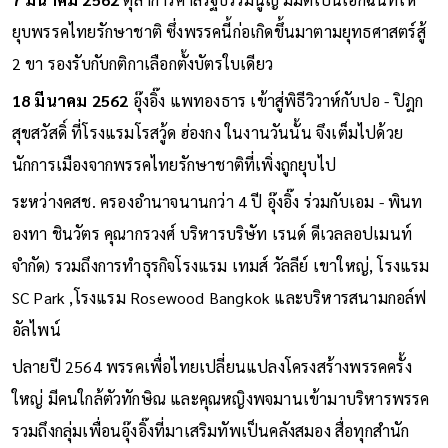
ยุบพรรคไทยรักษาชาติ ซึ่งพรรคนี้ก่อเกิดขึ้นมาตามยุทธศาสตร์สู้
2 ขา รองรับกับกติกาเลือกตั้งบัตรใบเดียว
18 มีนาคม 2562
อุ๊งอิ๊ง แพทองธาร เข้าสู่พิธีวิวาห์กับปอ - ปิฎก
สุขสวัสดิ์ ที่โรงแรมโรสวู้ด ฮ่องกง ในงานวันนั้น จึงเต็มไปด้วย
นักการเมืองจากพรรคไทยรักษาชาติที่เพิ่งถูกยุบไป
ระหว่างคสช. ครองอำนาจนานกว่า 4 ปี อุ๊งอิ๊ง ร่วมกับเอม - พินท
องทา ชินวัตร คุณากรวงศ์ บริหารบริษัท เรนด์ ดีเวลลอปเมนท์
จำกัด) รวมถึงการทำธุรกิจโรงแรม เทมส์ วัลลีย์ เขาใหญ่, โรงแรม
SC Park ,โรงแรม Rosewood Bangkok และบริหารสนามกอล์ฟ
อัลไพน์
ปลายปี 2564 พรรคเพื่อไทยเปลี่ยนแปลงโครงสร้างพรรคครั้ง
ใหญ่ มีคนใกล้ตัวทักษิณ และคุณหญิงพจมานเข้ามาบริหารพรรค
รวมถึงกลุ่มเพื่อนอุ๊งอิ๊งที่มาเสริมทัพเป็นคลังสมอง สื่อทุกสำนัก