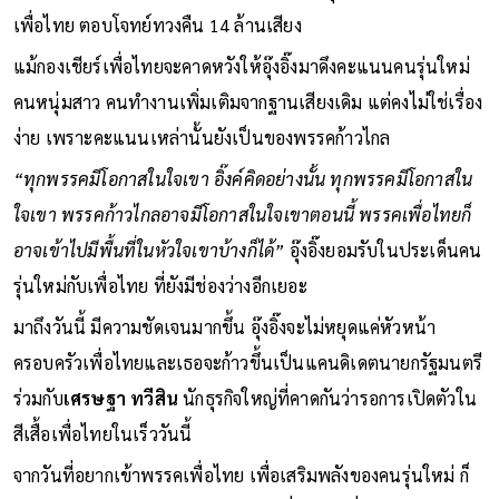
เพื่อไทย ตอบโจทย์ทวงคืน 14 ล้านเสียง
แม้กองเชียร์เพื่อไทยจะคาดหวังให้อุ๊งอิ๊งมาดึงคะแนนคนรุ่นใหม่
คนหนุ่มสาว คนทำงานเพิ่มเติมจากฐานเสียงเดิม แต่คงไม่ใช่เรื่อง
ง่าย เพราะคะแนนเหล่านั้นยังเป็นของพรรคก้าวไกล
“ทุกพรรคมีโอกาสในใจเขา อิ๊งค์คิดอย่างนั้น ทุกพรรคมีโอกาสใน
ใจเขา พรรคก้าวไกลอาจมีโอกาสในใจเขาตอนนี้ พรรคเพื่อไทยก็
อาจเข้าไปมีพื้นที่ในหัวใจเขาบ้างก็ได้”
อุ๊งอิ๊งยอมรับในประเด็นคน
รุ่นใหม่กับเพื่อไทย ที่ยังมีช่องว่างอีกเยอะ
มาถึงวันนี้ มีความชัดเจนมากขึ้น อุ๊งอิ๊งจะไม่หยุดแค่หัวหน้า
ครอบครัวเพื่อไทยและเธอจะก้าวขึ้นเป็นแคนดิเดตนายกรัฐมนตรี
ร่วมกับ
เศรษฐา ทวีสิน
นักธุรกิจใหญ่ที่คาดกันว่ารอการเปิดตัวใน
สีเสื้อเพื่อไทยในเร็ววันนี้
จากวันที่อยากเข้าพรรคเพื่อไทย เพื่อเสริมพลังของคนรุ่นใหม่ ก็