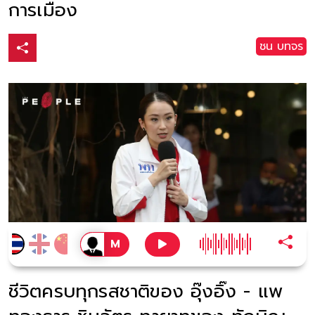
การเมือง
ชน บทจร
ชีวิตครบทุกรสชาติของ อุ๊งอิ๊ง - แพ