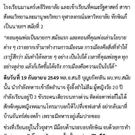
โรงเรียนมาแตร์เดอีวิทยาลัย และเข้าเรียนที่คณะรัฐศาสตร์ สาขา
สังคมวิทยาและมานุษยวิทยา จุฬาลงกรณ์มหาวิทยาลัย ทักษิณก็
เป็นนายกฯ สมัยที่ 2
“ตอนคุณพ่อเป็นนายกฯ สมัยแรก และตอนที่คุณพ่อเล่านโยบาย
ต่าง ๆ เราอยากเข้ามาทำงานการเมืองนะ การเมืองคือสิ่งที่ทำให้
เรารู้สึกว่า มันทำให้หลาย ๆ อย่าง เป็นไปได้ เวลาที่คุณพ่อพูด ทุก
อย่างดูง่าย แล้วก็เกิดขึ้นได้จริง การเมืองคือความเป็นไปได้”
คืนวันที่ 19 กันยายน 2549
พล.อ.สนธิ บุญยรัตกลิน ผบ.ทบ.สมัย
นั้น นำกำลังทหารเข้ายึดอำนาจ อุ๊งอิ๊งจำไม่ลืม ผู้หญิงวัย 20 ปี
กำลังเรียนอยู่ปี 3 ขับรถคนเดียวบนทางด่วน ติดต่อหาพ่อก็ไม่ได้
สักพักคุณหญิงพจมานโทรมาบอกให้ไปที่เซฟเฮาส์ อย่ากลับมาที่
บ้านจันทร์ส่องหล้า เพราะมีทหารอยู่เต็มปากซอย
ช่วงที่เรียนอยู่ในรั้วจุฬาฯ มีม็อบต้านระบอบทักษิณ จบด้วยการทำ