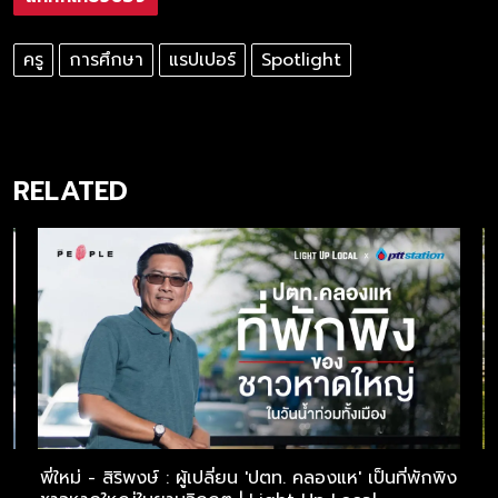
ครู
การศึกษา
แรปเปอร์
Spotlight
RELATED
ไร
พี่ใหม่ - สิริพงษ์ : ผู้เปลี่ยน 'ปตท. คลองแห' เป็นที่พักพิง
พ