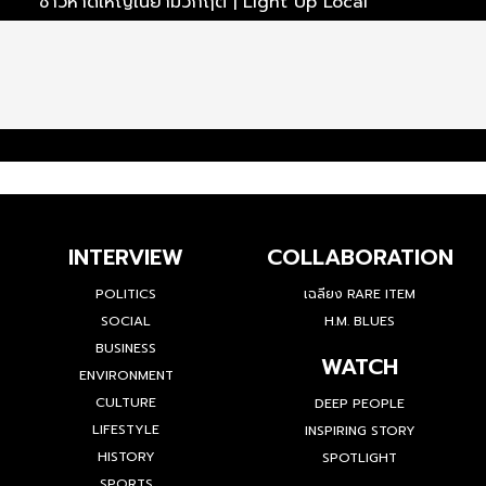
ชาวหาดใหญ่ในยามวิกฤต | Light Up Local
ไ
INTERVIEW
COLLABORATION
POLITICS
เฉลียง RARE ITEM
SOCIAL
H.M. BLUES
BUSINESS
WATCH
ENVIRONMENT
CULTURE
DEEP PEOPLE
LIFESTYLE
INSPIRING STORY
HISTORY
SPOTLIGHT
SPORTS