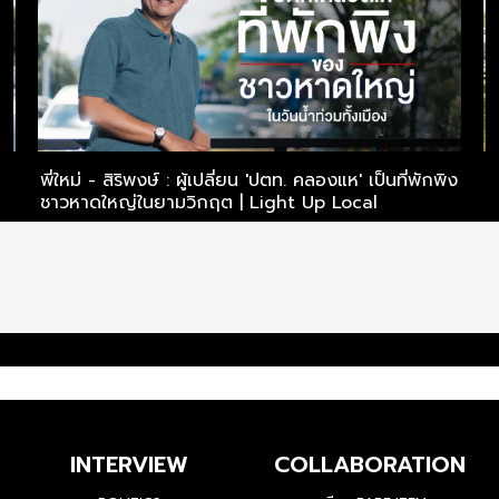
ไร
พี่ใหม่ - สิริพงษ์ : ผู้เปลี่ยน 'ปตท. คลองแห' เป็นที่พักพิง
พ
ชาวหาดใหญ่ในยามวิกฤต | Light Up Local
ไ
INTERVIEW
COLLABORATION