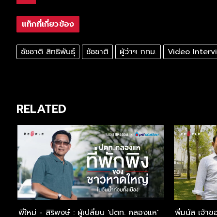
แท็กที่เกี่ยวข้อง
ชัชชาติ สิทธิพันธุ์
ชัชชาติ
ผู้ว่าฯ กทม.
Video Interv
RELATED
็ก
พี่ใหม่ - สิริพงษ์ : ผู้เปลี่ยน 'ปตท. คลองแห'
พี่มนัส เจ้าข