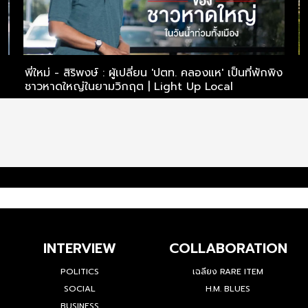
ไร
พี่ใหม่ - สิริพงษ์ : ผู้เปลี่ยน 'ปตท. คลองแห' เป็นที่พักพิง
พ
ชาวหาดใหญ่ในยามวิกฤต | Light Up Local
ไ
INTERVIEW
COLLABORATION
POLITICS
เฉลียง RARE ITEM
SOCIAL
H.M. BLUES
BUSINESS