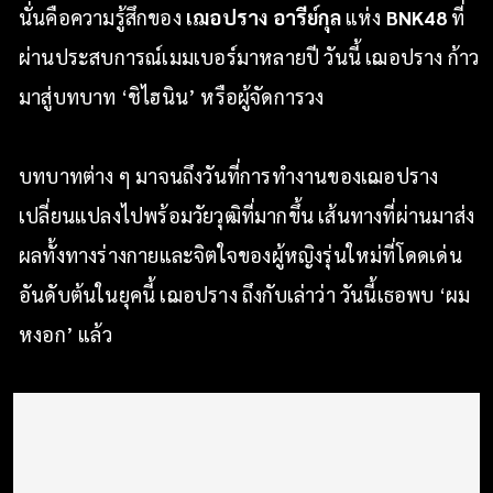
นั่นคือความรู้สึกของ
เฌอปราง อารีย์กุล
แห่ง
BNK48
ที่
ผ่านประสบการณ์เมมเบอร์มาหลายปี วันนี้ เฌอปราง ก้าว
มาสู่บทบาท ‘ชิไฮนิน’ หรือผู้จัดการวง
บทบาทต่าง ๆ มาจนถึงวันที่การทำงานของเฌอปราง
เปลี่ยนแปลงไปพร้อมวัยวุฒิที่มากขึ้น เส้นทางที่ผ่านมาส่ง
ผลทั้งทางร่างกายและจิตใจของผู้หญิงรุ่นใหม่ที่โดดเด่น
อันดับต้นในยุคนี้ เฌอปราง ถึงกับเล่าว่า วันนี้เธอพบ ‘ผม
หงอก’ แล้ว