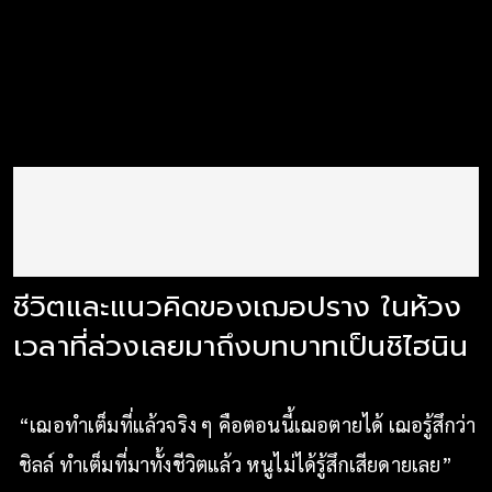
ชีวิตและแนวคิดของเฌอปราง ในห้วง
เวลาที่ล่วงเลยมาถึงบทบาทเป็นชิไฮนิน
“เฌอทำเต็มที่แล้วจริง ๆ คือตอนนี้เฌอตายได้ เฌอรู้สึกว่า
ชิลล์ ทำเต็มที่มาทั้งชีวิตแล้ว หนูไม่ได้รู้สึกเสียดายเลย”