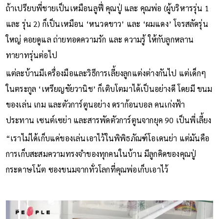
ถ้าเปรียบพี่ชายเป็นเหมือนลูฟี่ คุณปู่ และ คุณพ่อ (ผู้บริหารรุ่น 1
และ รุ่น 2) ก็เป็นเหมือน ‘หนวดขาว’ และ ‘ผมแดง’ โจรสลัดรุ่น
ใหญ่ คอยดูแล ถ่ายทอดความรัก และ ความรู้ ให้กับลูกหลาน
ทายาทรุ่นต่อไป
แต่ละบ้านมีเครื่องมือและวิธีการเลี้ยงลูกแต่งต่างกันไป แต่เด็กๆ
ในตระกูล ‘เหรียญชัยวานิช’ ก็เติบโตมาได้เป็นอย่างดี โดยมี ขนม
ของเล่น เกม และตัวการ์ตูนอย่าง ดราก้อนบอล คนเก่งฟ้า
ประทาน เซนต์เซย่า และสารพัดตัวการ์ตูนจากยุค 90 เป็นพี่เลี้ยง
“เราไม่ได้เก็บแค่ของเล่นเอาไว้ในพิพิธภัณฑ์โอเดนย่า แต่มันคือ
การเก็บสะสมความทรงจำของทุกคนในบ้าน มีลูกคิดของคุณปู่
กระดาษโน้ต ซองขนมจากทั่วโลกที่คุณพ่อเก็บเอาไว้