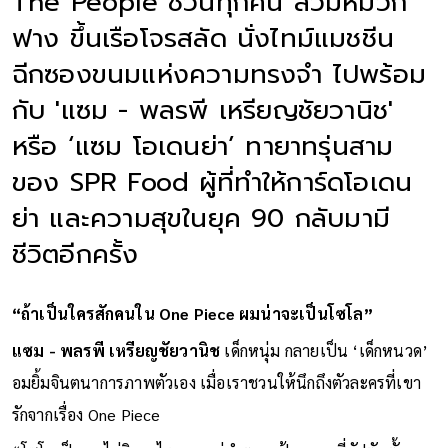
The People ชวนทุกคน สวมหมวก
ฟาง ขึ้นเรือโจรสลัด นั่งไทม์แมชชีน
ฉีกซองขนมแห่งความทรงจำ ไปพร้อม
กับ 'แซม - พลรพี เหรียญชัยวานิช'
หรือ ‘แซม โอเดนย่า’ ทายาทรุ่นสาม
ของ SPR Food ผู้ที่ทำให้การ์ดโอเดน
ย่า และความสุขในยุค 90 กลับมามี
ชีวิตอีกครั้ง
“ถ้าเป็นใครสักคนใน One Piece ผมน่าจะเป็นโซโล”
แซม - พลรพี เหรียญชัยวานิช
เด็กหนุ่ม กลายเป็น ‘เด็กหนวด’
อมยิ้มจินตนาการภาพตัวเอง เมื่อเราชวนให้นึกถึงตัวละครที่เขา
รักจากเรื่อง One Piece