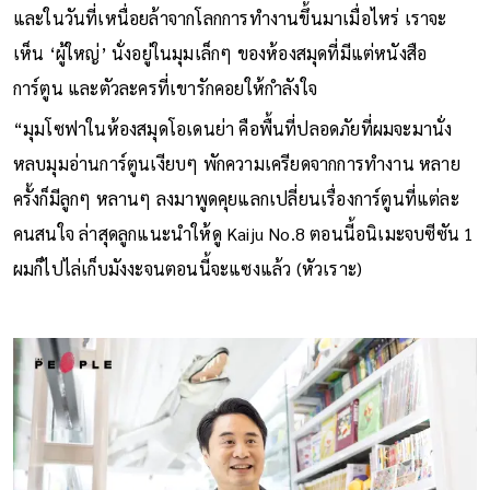
และในวันที่เหนื่อยล้าจากโลกการทำงานขึ้นมาเมื่อไหร่ เราจะ
เห็น ‘ผู้ใหญ่’ นั่งอยู่ในมุมเล็กๆ ของห้องสมุดที่มีแต่หนังสือ
การ์ตูน และตัวละครที่เขารักคอยให้กำลังใจ
“มุมโซฟาในห้องสมุดโอเดนย่า คือพื้นที่ปลอดภัยที่ผมจะมานั่ง
หลบมุมอ่านการ์ตูนเงียบๆ พักความเครียดจากการทำงาน หลาย
ครั้งก็มีลูกๆ หลานๆ ลงมาพูดคุยแลกเปลี่ยนเรื่องการ์ตูนที่แต่ละ
คนสนใจ ล่าสุดลูกแนะนำให้ดู Kaiju No.8 ตอนนี้อนิเมะจบซีซัน 1
ผมก็ไปไล่เก็บมังงะจนตอนนี้จะแซงแล้ว (หัวเราะ)