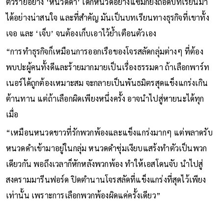
ตัวร้ายอย่าง ‘หนวดดำ’ เด็กหนวดอย่างแซมก็ยังถอดบทเรียนมา
ได้อย่างน่าสนใจ และที่สำคัญ มันเป็นบทเรียนทางธุรกิจที่เขาทั้ง
เจอ และ ‘เจ็บ’ จนต้องเก็บเอาไว้ย้ำเตือนตัวเอง
“การทำธุรกิจก็เหมือนการออกเรือของโจรสลัดกลุ่มต่างๆ ที่ต้อง
พบปะผู้คนทั้งดีและร้ายมากมายเป็นเรื่องธรรมดา ถ้าเลือกพาร์ท
เนอร์ได้ถูกต้องเหมาะสม จะกลายเป็นพันธมิตรสุดแข็งแกร่งเกิน
ต้านทาน แต่ถ้าเลือกผิดเพียงหนึ่งครั้ง อาจนำไปสู่หายนะได้ทุก
เมื่อ
“เหมือนหนวดขาวที่รักพวกพ้องและแข็งแกร่งมากๆ แต่พลาดรับ
หนวดดำเข้ามาอยู่ในกลุ่ม หนวดดำซุ่มเงียบแสร้งทำตัวเป็นพวก
เดียวกัน พอถึงเวลาก็หักหลังพวกพ้อง ทำให้เอสโดนจับ นำไปสู่
สงครามมารีนฟอร์ด ปิดตำนานโจรสลัดที่แข็งแกร่งที่สุดไว้เพียง
เท่านั้น เพราะการเลือกพวกพ้องผิดแค่ครั้งเดียว”