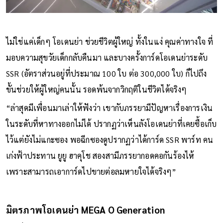
ไม่ใช่แค่เด็กๆ โอเดนย่า ช่วยชีวิตผู้ใหญ่ ทั้งในแง่ คุณค่าทางใจ ที่
มอบความสุขวัยเด็กกลับคืนมา และบางครั้งการ์ดโอเดนย่าระดับ
SSR (อัตราส่วนอยู่ที่ประมาณ 100 ใบ ต่อ 300,000 ใบ) ก็ไปถึง
ขั้นช่วยให้ผู้ใหญ่คนนั้น รอดพ้นจากวิกฤติในชีวิตได้จริงๆ
“ล่าสุดมีเพื่อนมาเล่าให้ฟังว่า เขากับภรรยามีปัญหาเรื่องการเงิน
ในระดับที่หาทางออกไม่ได้ ปรากฏว่าเห็นลังโอเดนย่าที่เคยซื้อเก็บ
ไว้แต่ยังไม่แกะซอง พอฉีกซองดูปรากฏว่าได้การ์ด SSR พาร์ท คน
เก่งฟ้าประทาน ยูยู ฮาคุโช สองสามีภรรยากอดคอกันร้องไห้
เพราะสามารถเอาการ์ดไปขายต่อลมหายใจได้จริงๆ”
มิตรภาพโอเดนย่า MEGA O Generation