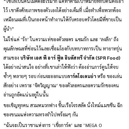
“โซโลเป็นคนไม่คิดอะไรมาก แค่ทำตามเป้าหมายที่กัปตันตั้งเอา
ไว้ เขาดึงศักยภาพของตัวเองได้อย่างเต็มที่ เมื่อทำเพื่อพวกพ้อง
เหมือนผมที่เป็นกองหน้าทำงานให้กับครอบครัวโดยมีพี่ชายเป็น
ผู้นำ”
ไม่ใช่แค่ ‘รัก’ ในความเท่ของตัวละคร แซมรัก และ ‘ลงลึก’ ถึง
คุณลักษณะที่ซ่อนไว้และเชื่อมโยงกับบทบาทการเป็น ทายาทรุ่น
สามของ
บริษัท เอส พี อาร์ ฟู๊ด อินดัสทรี จำกัด (SPR Food)
ได้อย่างน่าสนใจ อย่างที่เขาเล่าให้ฟังว่า ต้องอ่านการ์ตูนให้จบ
ซ้ำๆ หลายๆ รอบ ก่อนจะออกแบบ
การ์ดโอเดนย่า
หรือ ของเล่น
สักอย่าง เพราะ ‘จิตวิญญาณ’ ของตัวละครและความรักของคน
อ่านถูกอัดแน่นอยู่ในนั้น
ขอเชิญทุกคน สวมหมวกฟาง ขึ้นเรือโจรสลัด นั่งไทม์แมชชีน ฉีก
ซองขนมแห่งความทรงจำไปพร้อมๆ กัน
“ฉันจะเป็นราชาแห่งการ ‘เขี่ยการ์ด’ และ ‘MEGA O