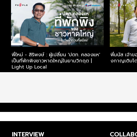
็ก
พี่ใหม่ - สิริพงษ์ : ผู้เปลี่ยน 'ปตท. คลองแห'
พี่มนัส เจ้าข
เป็นที่พักพิงชาวหาดใหญ่ในยามวิกฤต |
งกาญเติบโต
Light Up Local
INTERVIEW
COLLAB