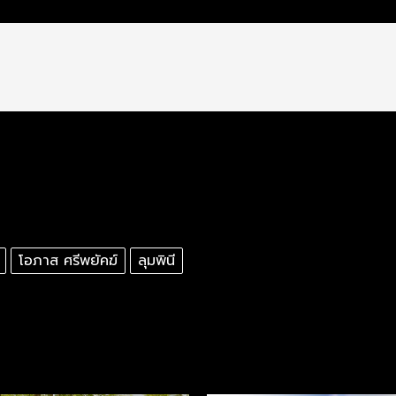
โอภาส ศรีพยัคฆ์
ลุมพินี