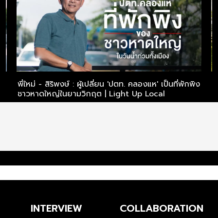
ไร
พี่ใหม่ - สิริพงษ์ : ผู้เปลี่ยน 'ปตท. คลองแห' เป็นที่พักพิง
พ
ชาวหาดใหญ่ในยามวิกฤต | Light Up Local
ไ
INTERVIEW
COLLABORATION