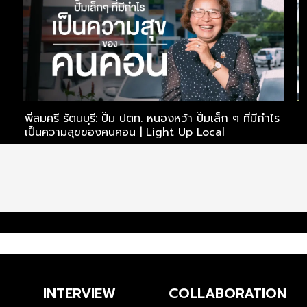
พี่สมศรี รัตนบุรี: ปั๊ม ปตท. หนองหว้า ปั๊มเล็ก ๆ ที่มีกำไร
พ
เป็นความสุขของคนคอน | Light Up Local
ช
INTERVIEW
COLLABORATION