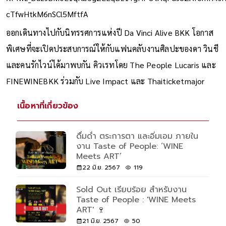
cTfwHtkM6nSCl5MftfA
ออกเดินทางไปกับนิทรรศการแห่งปี Da Vinci Alive BKK โอกาส
พิเศษที่จะเปิดประสบการณ์ให้กับแฟนคลับงานศิลปะของดา วินชี
และคนรักไวน์ได้มาพบกัน คิวเรทโดย The People Lucaris และ
FINEWINEBKK ร่วมกับ Live Impact และ Thaiticketmajor
เนื้อหาที่เกี่ยวข้อง
ดื่มด่ำ ตระการตา และอิ่มเอม ภายใน
งาน Taste of People: ‘WINE
Meets ART’
22 มิ.ย. 2567
119
Sold Out เรียบร้อย สำหรับงาน
Taste of People : 'WINE Meets
ART' 🍷
21 มิ.ย. 2567
50