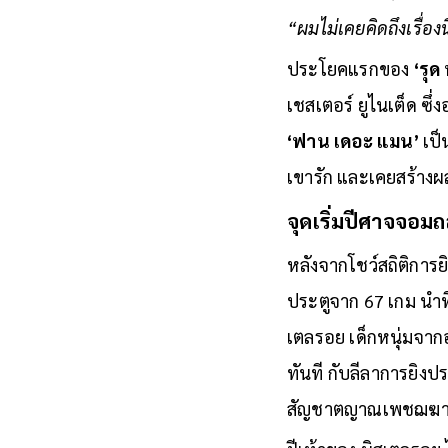
จัดการทีม มันสุดยอด
“ผมไม่เคยคิดถึงเรื่องน
ประโยคแรกของ
‘รุด
เชสเตอร์ ยูไนเต็ด ซึ่
‘ฟาน เดอะ แมน’
เป็น
เขารัก และเคยสร้าง
จุดเริ่มปีศาจจอมถ
หลังจากโชว์สถิติการยิ
ประตูจาก 67 เกม นำท
เตลรอย เด็กหนุ่มจาก
ทันที กับลีลาการยิงปร
สัญชาตญาณเพชฌฆาตใ