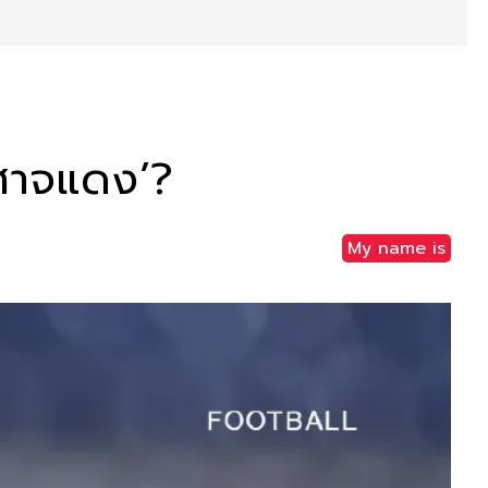
ีศาจแดง’?
My name is