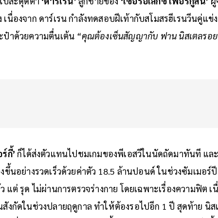
ย ไปสะดุดตา
‘ดาร์เรน’
ลูกชายของ
‘เซอร์อเล็กซ์ เฟอร์กูสัน’
ผู
 เนื่องจาก ดาร์เรน กำลังทดสอบฝีเท้ากับสโมสรฮีเรนวีนคู่แข่ง
ะป๋าด้วยความตื่นเต้น
“คุณต้องเซ็นสัญญากับ ฟาน นิสเตลรอย เด
์กี้’
ก็ได้ส่งตัวแทนไปชมเกมของพีเอสวีในนัดถัดมาทันที แล
ุ่งขึ้นอย่างรวดเร็วด้วยค่าตัว 18.5 ล้านปอนด์ ในช่วงซัมเมอร
ล้ว แต่ รุด ไม่ผ่านการตรวจร่างกาย โดยเฉพาะเรื่องความฟิต เน