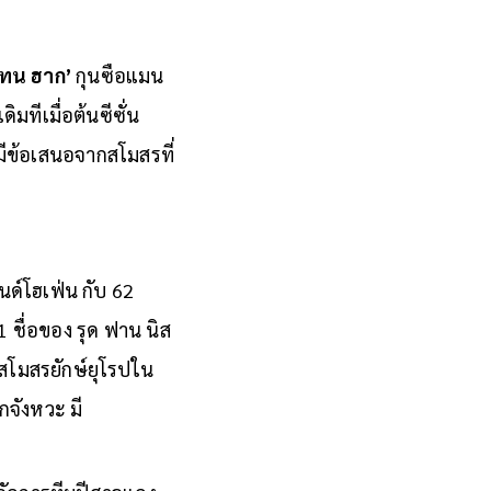
 เทน ฮาก’
กุนซือแมน
ิมทีเมื่อต้นซีซั่น
ื่อมีข้อเสนอจากสโมสรที่
อนด์โฮเฟ่น กับ 62
ชื่อของ รุด ฟาน นิส
สโมสรยักษ์ยุโรปใน
ุกจังหวะ มี