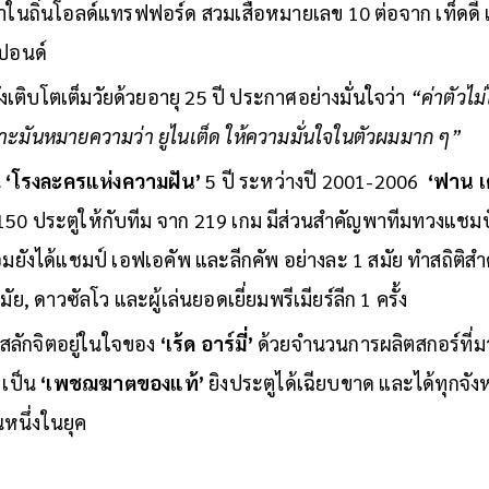
ต้นสังกัดในช่วงปลายฤดูกาล ทำให้ต้องรอไปอีก 1 ปี สุดท้าย นิ
นถิ่นโอลด์แทรฟฟอร์ด สวมเสื้อหมายเลข 10 ต่อจาก เท็ดดี้ เ
านปอนด์
ำลังเติบโตเต็มวัยด้วยอายุ 25 ปี ประกาศอย่างมั่นใจว่า
“ค่าตัวไม
ราะมันหมายความว่า ยูไนเต็ด ให้ความมั่นใจในตัวผมมาก ๆ”
น
‘โรงละครแห่งความฝัน’
5 ปี ระหว่างปี 2001-2006
‘ฟาน 
0 ประตูให้กับทีม จาก 219 เกม มีส่วนสำคัญพาทีมทวงแชมป์แ
ยังได้แชมป์ เอฟเอคัพ และลีกคัพ อย่างละ 1 สมัย ทำสถิติสำค
มัย, ดาวซัลโว และผู้เล่นยอดเยี่ยมพรีเมียร์ลีก 1 ครั้ง
สลักจิตอยู่ในใจของ
‘เร้ด อาร์มี่’
ด้วยจำนวนการผลิตสกอร์ที่มาก
 เป็น
‘เพชฌฆาตของแท้’
ยิงประตูได้เฉียบขาด และได้ทุกจังห
นหนึ่งในยุค