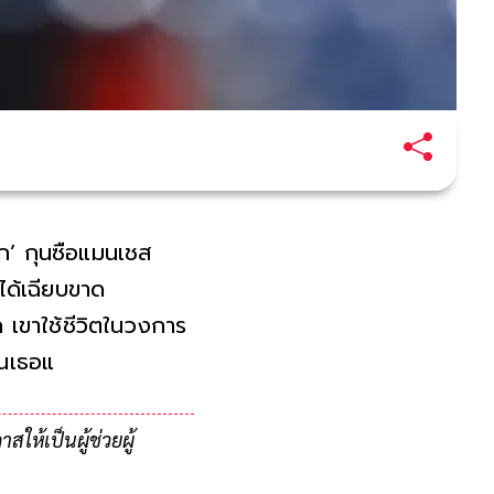
าก’ กุนซือแมนเชส
ได้เฉียบขาด
ุค เขาใช้ชีวิตในวงการ
เนเธอแลนด์
ให้เป็นผู้ช่วยผู้