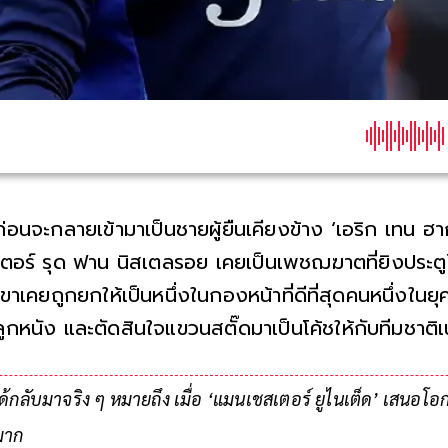
ก่อนจะกลายเข้ามาเป็นชายผู้ยืนเคียงข้าง ‘เอริก เทน ฮ
เตอร์ รุด ฟาน นิสเตลรอย เคยเป็นเพชฌฆาตที่ยิงประตู
เขาเคยถูกยกให้เป็นหนึ่งในกองหน้าที่ดีที่สุดคนหนึ่งในย
ลูกหนัง และตัดสินใจแขวนสตั๊ดมาเป็นโค้ชให้กับทีมชาติ
การเข้ามาเป็นผู้ช่วยโค้ชของเทน ฮาก เป็นก
ได้กลับมาจริง ๆ หมายถึง เมื่อ ‘แมนเชสเตอร์ ยูไนเต็ด’ เสนอโอกาส