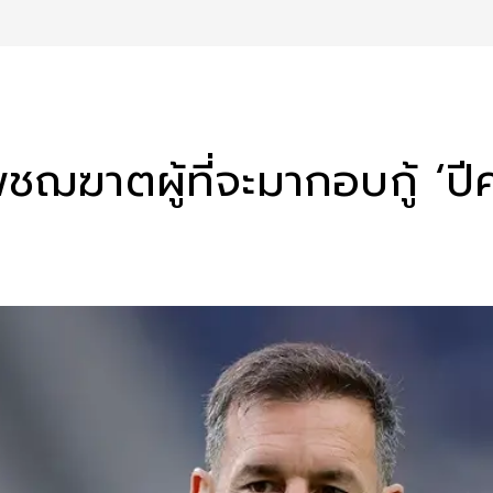
ชฌฆาตผู้ที่จะมากอบกู้ ‘ป