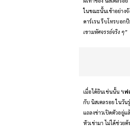
ฝีเท้าของ นิสเตลรอ
ในขณะนั้นเข้าอย่างจัง
ดาร์เรน รีบโทรบอกป๊
เขามหัศจรรย์จริง ๆ”
เมื่อได้ยินเช่นนั้น
‘เฟอร
กับ นิสเตลรอย ในวันร
แถลงข่าวเปิดตัวอยู่แ