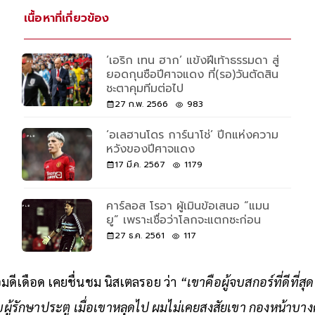
เนื้อหาที่เกี่ยวข้อง
‘เอริก เทน ฮาก’ แข้งฝีเท้าธรรมดา สู่
ยอดกุนซือปีศาจแดง ที่(รอ)วันตัดสิน
ชะตาคุมทีมต่อไป
27 ก.พ. 2566
983
‘อเลฮานโดร การ์นาโช่’ ปีกแห่งความ
หวังของปีศาจแดง
17 มี.ค. 2567
1179
คาร์ลอส โรอา ผู้เมินข้อเสนอ “แมน
ยู” เพราะเชื่อว่าโลกจะแตกซะก่อน
27 ธ.ค. 2561
117
มดีเดือด เคยชื่นชม นิสเตลรอย ว่า
“เขาคือผู้จบสกอร์ที่ดีที่