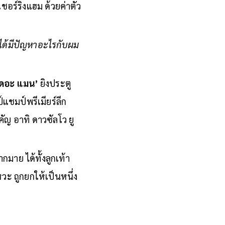
สเตลรอย ก็ผ่านการ
ชอร์ริงแฮม ด้วยค่าตัว
่ได้มีปัญหาอะไรกับผม
เดอะ แมน’
ยิงประตู
ชมป์พรีเมียร์ลีก
ัญ อาทิ ดาวซัลโว ยู
มาย ได้ทั้งลูกเท้า
วะ ถูกยกให้เป็นหนึ่ง