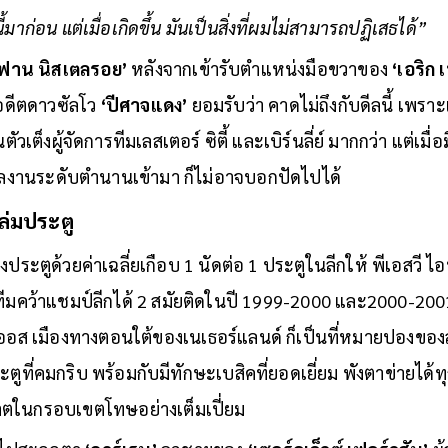
มาก
ี้มาก่อน แต่เมื่อเกิดขึ้น มันเป็นสิ่งที่ผมไม่สามารถปฏิเสธได้”
 ฟาน นิสเตลรอย’
หลังจากเข้ารับตำแหน่งมือขวาของ
‘เอริก
งอดีตดาวซัลโว
‘ปีศาจแดง’
ยอมรับว่า คาดไม่ถึงกับดีลนี้ เพราะเด
ตัวเต็งผู้จัดการทีมเลสเตอร์ ซิตี้ และเบิร์นลี่ย์ มากกว่า แต่เม
ผลงานระดับตำนานเข้ามา ก็ไม่อาจบอกปัดไปได้
ล่มประตู
งประตูด้วยค่าเฉลี่ยเกือบ 1 นัดต่อ 1 ประตูในลีกให้ พีเอสวี ไ
ีมคว้าแชมป์ลีกได้ 2 สมัยติดในปี 1999-2000 และ2000-2001 
ออส เมืองทางตอนใต้ของเนเธอร์แลนด์ ก็เป็นที่หมายปองของ
ะตูที่คมกริบ พร้อมกับมีทักษะเบสิคที่ยอดเยี่ยม พังตาข่ายได้ท
นกรอบเขตโทษอย่างเต็มเปี่ยม