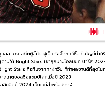
ลูออล เดง อดีตผู้ลี้ภัย ผู้เป็นดั่งจิ๊กซอว์ชิ้นสำคัญที่
ซูดานใต้ Bright Stars เข้าสู่สนามโอลิมปิก ปารีส 20
Bright Stars คือทีมจากกาฬทวีป ที่ทำผลงานดีที่สุดใน
บาสเกตบอลชิงแชมป์โลกเมื่อปี 2023
โอลิมปิกปี 2024 เป็นเวทีสำหรับนักกีฬา 36 คนจาก 11 ประเ
ทีมรู้จักกันใ