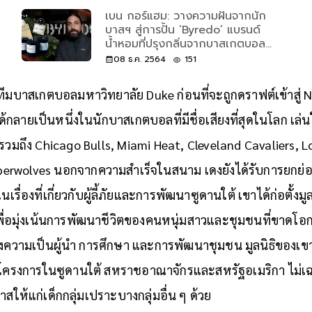
18 ม.ค. 2566
588
เบน กอร์แฮม: วางความฝันจากนัก
บาสฯ สู่การปั้น ‘Byredo’ แบรนด์
น้ำหอมที่ปรุงกลิ่นจากบาสเกตบอล
และความทรงจำ
08 ธ.ค. 2564
151
วมทีมบาสเกตบอลมหาวิทยาลัย Duke ก่อนที่จะถูกดราฟต์เข้าสู่
ด้กลายเป็นหนึ่งในนักบาสเกตบอลที่มีชื่อเสียงที่สุดในโลก เล่
นรวมถึง Chicago Bulls, Miami Heat, Cleveland Cavaliers, 
erwolves นอกจากความสำเร็จในสนาม เดงยังได้รับการยกย
รื่องที่เกี่ยวกับผู้ลี้ภัยและการพัฒนาซูดานใต้ เขาได้ก่อตั้งมู
ื่อมุ่งเน้นการพัฒนาชีวิตของคนหนุ่มสาวและชุมชนที่ขาดโอก
สร้างความเป็นผู้นำ การศึกษา และการพัฒนาชุมชน มูลนิธิขอ
ครงการในซูดานใต้ สหราชอาณาจักรและสหรัฐอเมริกา ไม่เฉพาะก