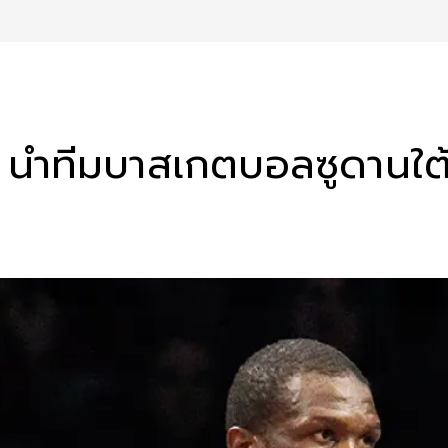
ัย นำทีมบาสเกตบอลซูดานใต