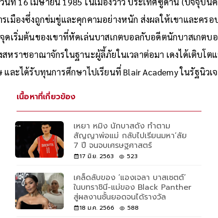
้นสำคัญที่ทำให้ทีมบาสเกตบอลของซูดานใต้มาถึงวันนี้ เขาคือใค
่อวันที่ 16 เมษายน 1985 ในเมืองวาว ประเทศซูดาน (ปัจจุบันคื
การเมืองซึ่งถูกข่มขู่และคุกคามอย่างหนัก ส่งผลให้เขาและคร
็นจุดเริ่มต้นของเขาที่หัดเล่นบาสเกตบอลกับอดีตนักบาสเกตบอ
ยังสหราชอาณาจักรในฐานะผู้ลี้ภัยในเวลาต่อมา เดงได้เติบโ
ละได้รับทุนการศึกษาไปเรียนที่ Blair Academy ในรัฐนิวเจอ
เนื้อหาที่เกี่ยวข้อง
เหยา หมิง นักบาสดัง ทำตาม
สัญญาพ่อแม่ กลับไปเรียนมหา’ลัย
7 ปี จนจบเศรษฐศาสตร์
17 มิ.ย. 2563
523
เคล็ดลับของ ‘แองเจลา บาสเซตต์’
ในบทราชินี-แม่ของ Black Panther
สู่ผลงานชั้นยอดจนได้รางวัล