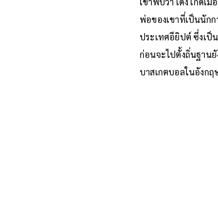
ลูออล เดง จิ๊กซอว์ชิ
เขาพบว่า เดง เกิดเมื
พ่อของเขาที่เป็นนัก
ประเทศอียิปต์ ซึ่งเป
ก่อนจะไปตั้งถิ่นฐาน
บาสเกตบอลในอังกฤษ แ