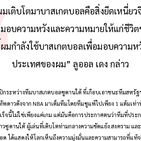
ผมเติบโตมาบาสเกตบอลคือสิ่งยึดเหนี่ยว
นมอบความหวังและความหมายให้แก่ชีวิ
นี้ผมกำลังใช้บาสเกตบอลเพื่อมอบความหวั
ประเทศของผม” ลูออล เดง กล่าว
มปิกระหว่างทีมบาสเกตบอลซูดานใต้ ที่เกือบเอาชนะทีมสหรัฐฯ 
กทัพดาวดังจาก NBA มาเต็มทีมโดยทีมซูแพ้ไปเพียง 1 แต้มเท่า
จนี้ไม่ใช่เพียงแค่เกม แต่มันคือการประกาศตนว่าทีมที่ประกอบ
ชาวซูดานใต้ ผู้เล่นที่เติบโตท่ามกลางความขัดแย้ง สงคราม 