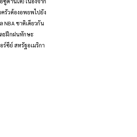
ร? เมื่อค้นประวัติของ
อซูดานใต้) เนื่องจาก
อบครัวต้องอพยพไปยัง
ล NBA ชาติเดียวกัน
ตและฝึกฝนทักษะ
ร์ซีย์ สหรัฐอเมริกา