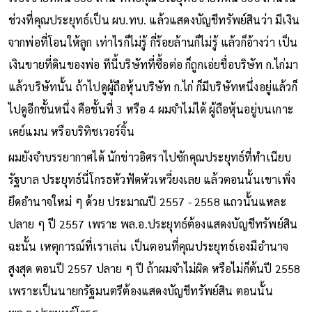
ช่วงที่คุณประยุทธ์เป็น ผบ.ทบ. แล้วแสดงบัญชีทรัพย์สินว่า มีเงิน
จากพ่อที่โอนให้ลูก เท่าไรก็ไม่รู้ กี่ร้อยล้านก็ไม่รู้ แล้วก็อ้างว่า เป็น
เงินขายที่ดินของพ่อ ทีนี้บริษัทที่ซื้อต่อ ก็ถูกเอ่ยชื่อบริษัท ก.ไก่มา
แล้วบริษัทนั้น ถ้าไปดูผู้ถือหุ้นบริษัท ก.ไก่ ก็มีบริษัทหนึ่งอยู่แล้วก็
ไปดูอีกชั้นหนึ่ง คือชั้นที่ 3 หรือ 4 ผมจำไม่ได้ ผู้ถือหุ้นอยู่บนเกาะ
เคย์แมน หรือบริทิชเวอร์จิ้น
ผมยังจำบรรยากาศได้ นักข่าวอิศราไปซักคุณประยุทธ์ที่ทำเนียบ
รัฐบาล ประยุทธ์นี่โกรธหัวฟัดหัวเหวี่ยงเลย แล้วตอนนั้นเขาเพิ่ง
ยึดอำนาจใหม่ ๆ ด้วย ประมาณปี 2557 - 2558 แถวนั้นแหละ
ปลาย ๆ ปี 2557 เพราะ พล.อ.ประยุทธ์ต้องแสดงบัญชีทรัพย์สิน
ฉะนั้น เหตุการณ์ที่เราเล่น เป็นตอนที่คุณประยุทธ์เองมีอำนาจ
สูงสุด ตอนปี 2557 ปลาย ๆ ปี ถ้าผมจำไม่ผิด หรือไม่ก็ต้นปี 2558
เพราะเป็นนายกรัฐมนตรีต้องแสดงบัญชีทรัพย์สิน ตอนนั้น