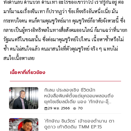
ทั้งด้านลบ ด้านบวก ด้านเทา อะไรของเขาว่าไป เราก็รู้กันอยู่ ต่อ
มาก็มาแฉเรื่องจีนเทา ก็ปรากฏว่า ข้อเท็จจริงอันหนึ่งเนี่ย มัน
กระทบใจคน คนก็ตามคุณชูวิทย์มาก คุณชูวิทย์ก็อาศัยจังหวะนี้ ซึ่ง
กลายเป็นผู้ทรงอิทธิพลในทางสื่อสังคมออนไลน์ ก็มาแฉว่าที่นายก
รัฐมนตรีในขณะนั้น ซึ่งต่อมาคุณชูวิทย์ไปไหน เนื้อหาซ้ำหรือไม่
ซ้ำ คนไม่สนใจแล้ว คนมาสนใจที่ตัวคุณชูวิทย์ จริง ๆ แทบไม่
สนใจเนื้อหาเลย
เนื้อหาที่เกี่ยวข้อง
กิเลน ประลองเชิง ชีวิตนัก
หนังสือพิมพ์ตั้งแต่ยุคจอมพลจนถึง
ยุคโซเชียลมีเดีย มอง ‘ทักษิณ-อุ๊
งอิ๊งค์-ธนาธร’ กับการเมือง
29 พ.ย. 2566
70
‘ทักษิณ ชินวัตร’ เจ้าของตำนาน ตา
ดูดาว เท้าติดดิน TMM EP.15