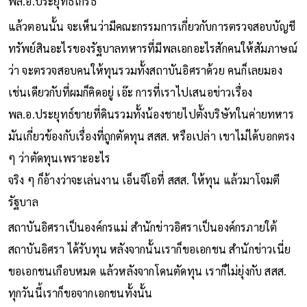
พล.อ.ประยุทธ์โกรธ
แล้วตอนนั้น จะเห็นว่ามีคณะกรรมการเกี่ยวกับการตรวจสอบบัญชี
ทรัพย์สินอะไรของรัฐบาลทหารที่มีพลเอกอะไรสักคนให้สัมภาษณ์
ว่า จะตรวจสอบคนให้ทุนรวมทั้งสถาบันอิศราด้วย คนก็เลยมอง
เช่นเดียวกับที่ผมก็คิดอยู่ เอ๊ะ การที่เราไปเสนอข่าวเรื่อง
พล.อ.ประยุทธ์ขายที่ดินรวมทั้งน้องชายไปตั้งบริษัทในค่ายทหาร
มันเกี่ยวข้องกับเรื่องที่ถูกตัดทุน สสส. หรือเปล่า เขาไม่ได้บอกตรง
ๆ ว่าตัดทุนเพราะอะไร
จริง ๆ ก็อ้างว่าจะเล่นงาน เอ็นจีโอที่ สสส. ให้ทุน แล้วมาโจมตี
รัฐบาล
สถาบันอิศราเป็นองค์กรแม่ สำนักข่าวอิศราเป็นองค์กรภายใต้
สถาบันอิศรา ได้รับทุน หลังจากนั้นเราก็ขอเอกชน สำนักข่าวเนี่ย
ขอเอกชนเกือบหมด แล้วหลังจากโดนตัดทุน เราก็ไม่ยุ่งกับ สสส.
ทุกวันนี้เราก็ขอจากเอกชนทั้งนั้น