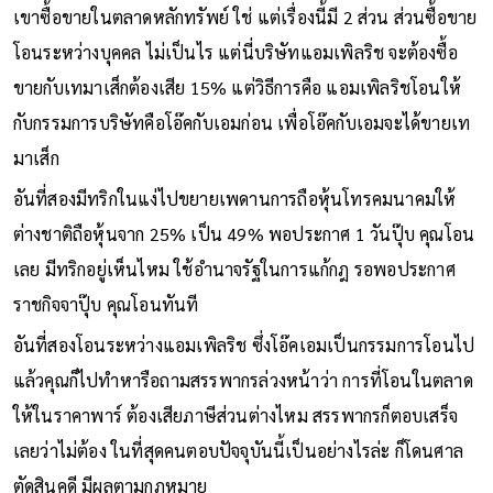
เขาซื้อขายในตลาดหลักทรัพย์ ใช่ แต่เรื่องนี้มี 2 ส่วน ส่วนซื้อขาย
โอนระหว่างบุคคล ไม่เป็นไร แต่นี่บริษัทแอมเพิลริช จะต้องซื้อ
ขายกับเทมาเส็กต้องเสีย 15% แต่วิธีการคือ แอมเพิลริชโอนให้
กับกรรมการบริษัทคือโอ๊คกับเอมก่อน เพื่อโอ๊คกับเอมจะได้ขายเท
มาเส็ก
อันที่สองมีทริกในแง่ไปขยายเพดานการถือหุ้นโทรคมนาคมให้
ต่างชาติถือหุ้นจาก 25% เป็น 49% พอประกาศ 1 วันปุ๊บ คุณโอน
เลย มีทริกอยู่เห็นไหม ใช้อำนาจรัฐในการแก้กฎ รอพอประกาศ
ราชกิจจาปุ๊บ คุณโอนทันที
อันที่สองโอนระหว่างแอมเพิลริช ซึ่งโอ๊คเอมเป็นกรรมการโอนไป
แล้วคุณก็ไปทำหารือถามสรรพากรล่วงหน้าว่า การที่โอนในตลาด
ให้ในราคาพาร์ ต้องเสียภาษีส่วนต่างไหม สรรพากรก็ตอบเสร็จ
เลยว่าไม่ต้อง ในที่สุดคนตอบปัจจุบันนี้เป็นอย่างไรล่ะ ก็โดนศาล
ตัดสินคดี มีผลตามกฎหมาย