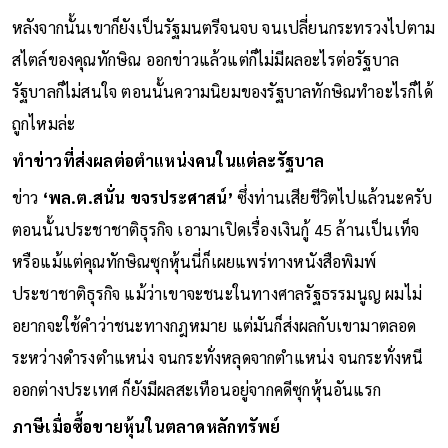
หลังจากนั้นเขาก็ยังเป็นรัฐมนตรีจนจบ จนเปลี่ยนกระทรวงไปตาม
สไตล์ของคุณทักษิณ ออกข่าวแล้วแต่ก็ไม่มีผลอะไรต่อรัฐบาล
รัฐบาลก็ไม่สนใจ ตอนนั้นความนิยมของรัฐบาลทักษิณทำอะไรก็ได้
ถูกไหมล่ะ
ทำข่าวที่ส่งผลต่อตำแหน่งคนในแต่ละรัฐบาล
ข่าว
‘พล.ต.สนั่น ขจรประศาสน์’
ซึ่งท่านเสียชีวิตไปแล้วนะครับ
ตอนนั้นประชาชาติธุรกิจ เอามาเปิดเรื่องเงินกู้ 45 ล้านเป็นเท็จ
หรือแม้แต่คุณทักษิณซุกหุ้นนี่ก็เผยแพร่ทางหนังสือพิมพ์
ประชาชาติธุรกิจ แม้ว่าเขาจะชนะในทางศาลรัฐธรรมนูญ ผมไม่
อยากจะใช้คำว่าชนะทางกฎหมาย แต่มันก็ส่งผลกับเขามาตลอด
ระหว่างดำรงตำแหน่ง จนกระทั่งหลุดจากตำแหน่ง จนกระทั่งหนี
ออกต่างประเทศ ก็ยังมีผลสะเทือนอยู่จากคดีซุกหุ้นอันแรก
ภาษีเมื่อซื้อขายหุ้นในตลาดหลักทรัพย์