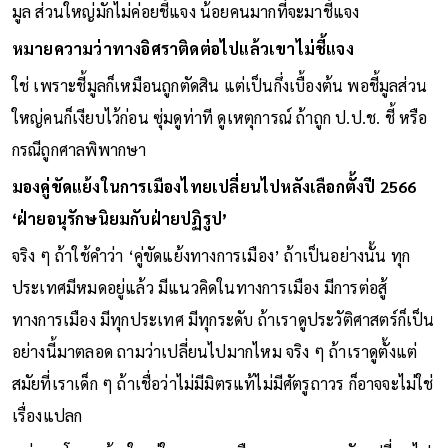
มูล ส่วนใหญ่มักไม่ค่อยชี้แจง น้อยคนมากที่จะมาชี้แจง
หมายความว่าทางอิศราติดต่อไปแล้วเขาไม่ชี้แจง
ใช่ เพราะชี้มูลก็เหมือนถูกตัดสิน แต่เป็นกึ่งเบื้องต้น พอชี้มูลส่วน
ใหญ่คนก็เงียบไว้ก่อน ซุ่มดูท่าที ดูเหตุการณ์ ถ้าถูก ป.ป.ช. ชี้ หรือ
กรณีถูกศาลพิพากษา
มองคู่ขัดแย้งในการเมืองไทยเปลี่ยนไปหลังเลือกตั้งปี 2566
‘ฝ่ายอนุรักษนิยมกับฝ่ายปฏิรูป’
จริง ๆ ถ้าใช้คำว่า ‘คู่ขัดแย้งทางการเมือง’ ถ้าเป็นอย่างนั้น ทุก
ประเทศมีหมดอยู่แล้ว มีแนวคิดในทางการเมือง มีการต่อสู้
ทางการเมือง มีทุกประเทศ มีทุกระดับ ถ้าเราดูประวัติศาสตร์ก็เป็น
อย่างนี้มาตลอด ถามว่าเปลี่ยนไปมากไหม จริง ๆ ถ้าเราดูตั้งแต่
สมัยที่เราเด็ก ๆ ถ้าเชื่อว่าไม่มีมิตรแท้ไม่มีศัตรูถาวร ก็อาจจะไม่ใช่
เรื่องแปลก