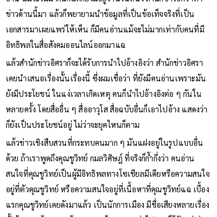
ข่าวด้านนี้มา แล้วก็พยายามนำข้อมูลที่เป็นข้อเท็จจริงที่เป็น
เอกสารมาเผยแพร่ให้เห็น ก็มีคนอ่านแม้จะไม่มากเท่ากับคนที่มี
อิทธิพลในสื่อสังคมออนไลน์ออกมาแฉ
แล้วสำนักข่าวอิศราก็จะได้รับการนำไปอ้างอิงว่า สำนักข่าวอิศรา
เคยนำเสนอเรื่องนั้นเรื่องนี้ ซึ่งผมเชื่อว่า ที่ยังมีคนอ่านเพราะมัน
ยังมีประโยชน์ ในแง่เวลาเกิดเหตุ คนก็นำไปอ้างอิงต่อ ๆ กันใน
หลายครั้ง โดยสื่ออื่น ๆ สื่ออาวุโส สื่อฉบับอื่นก็เอาไปอ้าง แสดงว่า
ก็ยังเป็นประโยชน์อยู่ ไม่ว่าจะยุคไหนก็ตาม
แล้วข่าวเชิงสืบสวนที่กระทบคนมาก ๆ มันแฝงอยู่ในรูปแบบอื่น
ด้วย ถ้าเราพูดถึงคุณชูวิทย์ กมลวิศิษฎ์ ที่จริงก็ก้ำกึ่งว่า คนอ่าน
สนใจที่คุณชูวิทย์เป็นผู้มีอิทธิพลทางโซเชียลมีเดียหรือความสนใจ
อยู่ที่ตัวคุณชูวิทย์ หรือความสนใจอยู่ที่เนื้อหาที่คุณชูวิทย์แฉ เบื้อง
แรกคุณชูวิทย์เคยดังมาแล้ว เป็นนักการเมือง มีชื่อเสียงหลายเรื่อง