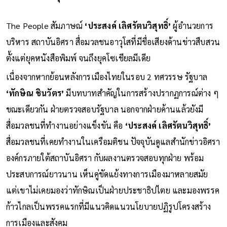
The People สัมภาษณ์
‘ประสงค์ เลิศรัตนวิสุทธิ์’
ผู้อำนวยการ
บริหาร สถาบันอิศรา สื่อมวลชนอาวุโสที่มีชื่อเสียงด้านข่าวสืบสวน
ตั้งแต่ยุคหนังสือพิมพ์ จนถึงยุคโซเชียลมีเดีย
เนื่องจากหากย้อนหลังการเมืองไทยในรอบ 2 ทศวรรษ รัฐบาล
‘ทักษิณ ชินวัตร’
มีบทบาทสำคัญในการสร้างปรากฏการณ์ต่าง ๆ
ขณะเดียวกัน ฝ่ายตรวจสอบรัฐบาล นอกจากฝ่ายค้านแล้วยังมี
สื่อมวลชนที่ทำงานอย่างแข็งขัน คือ
‘ประสงค์ เลิศรัตนวิสุทธิ์’
สื่อมวลชนที่เคยทำงานในเครือมติชน ปัจจุบันดูแลสำนักข่าวอิศรา
องค์กรภายใต้สถาบันอิศรา กับผลงานตรวจสอบทุกฝ่าย พร้อม
ประสบการณ์ยาวนาน เห็นคู่ขัดแย้งทางการเมืองมาหลายสมัย
แต่เขาไม่เคยมองว่าทักษิณเป็นฝ่ายประชาธิปไตย และมองพรรค
ก้าวไกลเป็นพรรคแรกที่มีแนวคิดแนวนโยบายปฏิรูปโครงสร้าง
การเมืองและสังคม