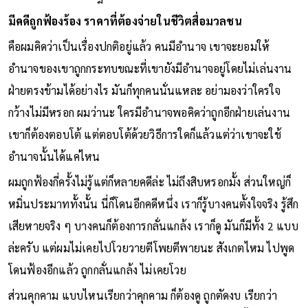
มีคดีถูกฟ้องร้อง ราคาที่ต้องจ่ายในชีวิตสื่อมวลชน
คือผมคิดว่าเป็นเรื่องปกติอยู่แล้ว คนมีอำนาจ เขาจะยอมให้
อำนาจของเขาถูกกระทบขณะที่เขายังมีอำนาจอยู่โดยไม่เล่นงาน
ฝ่ายตรงข้ามได้อย่างไร มันก็ทุกคนนั่นแหละ อย่ามองว่าใครใจ
กว้างไม่มีหรอก ผมว่านะ ใครมีอำนาจพอคิดว่าถูกอีกฝ่ายเล่นงาน
เขาก็ต้องตอบโต้ แต่ตอบโต้ด้วยวิธีการใดก็แล้วแต่ว่าเขาจะใช้
อำนาจนั้นได้แค่ไหน
ผมถูกฟ้องกี่ครั้งไม่รู้แต่ก็หลายคดีล่ะ ไม่ถึงสิบหรอกมั้ง ส่วนใหญ่ก็
หมิ่นประมาททั้งนั้น นี่ก็โดนอีกคดีหนึ่ง เราก็รู้บางคนตั้งใจจริง รู้สึก
เสียหายจริง ๆ บางคนก็ต้องการกลั่นแกล้ง เราก็ดู มันก็มีทั้ง 2 แบบ
ล่ะครับ แต่ผมไม่เคยไปโวยวายตีโพยตีพายนะ สังเกตไหม ไปพูด
โดนฟ้องอีกแล้ว ถูกกลั่นแกล้ง ไม่เคยโวย
ส่วนคุกคาม แบบไหนเรียกว่าคุกคาม ก็ต้องดู ถูกตัดงบ เรียกว่า