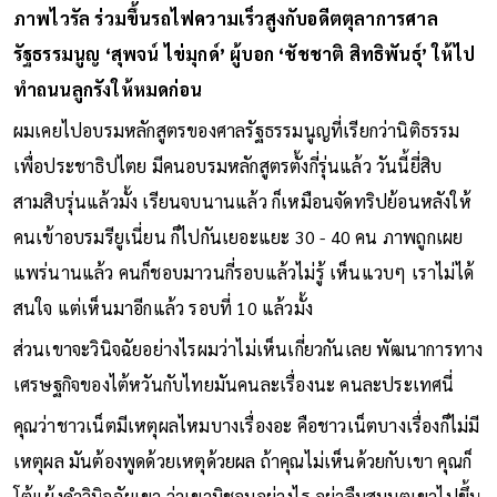
ภาพไวรัล ร่วมขึ้นรถไฟความเร็วสูงกับอดีตตุลาการศาล
รัฐธรรมนูญ ‘สุพจน์ ไข่มุกด์’ ผู้บอก ‘ชัชชาติ สิทธิพันธุ์’ ให้ไป
ทำถนนลูกรังให้หมดก่อน
ผมเคยไปอบรมหลักสูตรของศาลรัฐธรรมนูญที่เรียกว่านิติธรรม
เพื่อประชาธิปไตย มีคนอบรมหลักสูตรตั้งกี่รุ่นแล้ว วันนี้ยี่สิบ
สามสิบรุ่นแล้วมั้ง เรียนจบนานแล้ว ก็เหมือนจัดทริปย้อนหลังให้
คนเข้าอบรมรียูเนี่ยน ก็ไปกันเยอะแยะ 30 - 40 คน ภาพถูกเผย
แพร่นานแล้ว คนก็ชอบมาวนกี่รอบแล้วไม่รู้ เห็นแวบๆ เราไม่ได้
สนใจ แต่เห็นมาอีกแล้ว รอบที่ 10 แล้วมั้ง
ส่วนเขาจะวินิจฉัยอย่างไรผมว่าไม่เห็นเกี่ยวกันเลย พัฒนาการทาง
เศรษฐกิจของไต้หวันกับไทยมันคนละเรื่องนะ คนละประเทศนี่
คุณว่าชาวเน็ตมีเหตุผลไหมบางเรื่องอะ คือชาวเน็ตบางเรื่องก็ไม่มี
เหตุผล มันต้องพูดด้วยเหตุด้วยผล ถ้าคุณไม่เห็นด้วยกับเขา คุณก็
โต้แย้งคำวินิจฉัยเขา ว่าเขามิชอบอย่างไร อย่าลืมสมมตเขาไปขึ้น