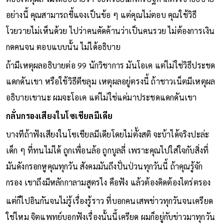
อย่างนี้ คุณสามารถชี้แจงเป็นข้อ ๆ แต่คุณไม่ตอบ คุณใช้วิธี
โวยวายไม่เห็นด้วย ไปว่าคนคัดค้านว่าเป็นคนรวย ไม่ต้องการเงิน
กดคนจน ตอบแบบนั้น ไม่ได้อธิบาย
ถ้ามีเหตุผลอธิบายต่อ 99 นักวิชาการ มันโอเค แต่ไม่ใช่วิธีประชด
แดกดันเขา หรือใช้วิธีตีขลุม เหตุผลอยู่ตรงนี้ ถ้าชาวเน็ตมีเหตุผล
อธิบายเขานะ ผมจะโอเค แต่ไม่ใช่แค่มาประชดแดกดันเขา
กลั่นกรองเสียงในโซเชียลมีเดีย
บางทีถ้าฟังเสียงในโซเชียลมีเดียโดยไม่ตั้งสติ จะบ้าได้จริงปะล่ะ
เด็ก ๆ ที่ทนไม่ได้ ถูกเพื่อนล้อ ถูกบูลลี่ เพราะคุณไปใส่ใจกับสิ่งที่
มันดังกรอกหูคุณทุกวัน สังคมมันถึงปั่นป่วนทุกวันนี้ ถ้าคุณรู้จัก
กรอง เขาถึงมีหลักกาลามสูตรไง คือฟัง แล้วต้องคิดต้องไตร่ตรอง
แต่ก็ไปอินกันจนไม่รู้เรื่องรู้ราว ที่บอกคนเสพข่าวทุกวันจนเครียด
ใช่ไหม จิตแพทย์บอกฟังเรื่องนั้นนี้เครียด ผมก็อยู่กับข่าวมาทุกวัน