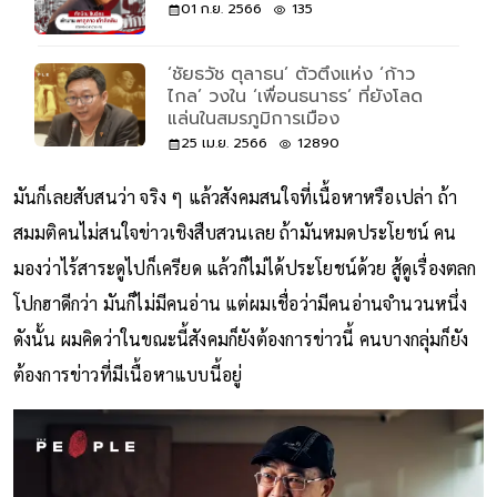
01 ก.ย. 2566
135
‘ชัยธวัช ตุลาธน’ ตัวตึงแห่ง ‘ก้าว
ไกล’ วงใน ‘เพื่อนธนาธร’ ที่ยังโลด
แล่นในสมรภูมิการเมือง
25 เม.ย. 2566
12890
มันก็เลยสับสนว่า จริง ๆ แล้วสังคมสนใจที่เนื้อหาหรือเปล่า ถ้า
สมมติคนไม่สนใจข่าวเชิงสืบสวนเลย ถ้ามันหมดประโยชน์ คน
มองว่าไร้สาระดูไปก็เครียด แล้วก็ไม่ได้ประโยชน์ด้วย สู้ดูเรื่องตลก
โปกฮาดีกว่า มันก็ไม่มีคนอ่าน แต่ผมเชื่อว่ามีคนอ่านจำนวนหนึ่ง
ดังนั้น ผมคิดว่าในขณะนี้สังคมก็ยังต้องการข่าวนี้ คนบางกลุ่มก็ยัง
ต้องการข่าวที่มีเนื้อหาแบบนี้อยู่