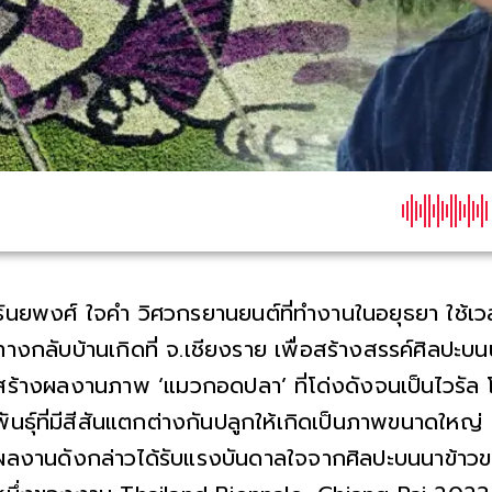
ธันยพงศ์ ใจคำ วิศวกรยานยนต์ที่ทำงานในอยุธยา ใช้เวล
ทางกลับบ้านเกิดที่ จ.เชียงราย เพื่อสร้างสรรค์ศิลปะบน
สร้างผลงานภาพ ‘แมวกอดปลา’ ที่โด่งดังจนเป็นไวรัล 
พันธุ์ที่มีสีสันแตกต่างกันปลูกให้เกิดเป็นภาพขนาดใหญ่
ผลงานดังกล่าวได้รับแรงบันดาลใจจากศิลปะบนนาข้าวของ