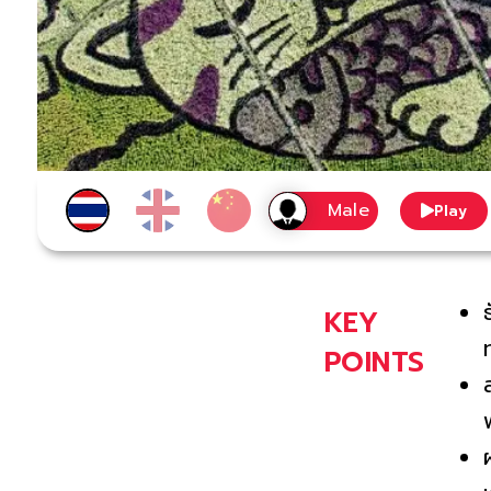
Play
KEY
POINTS