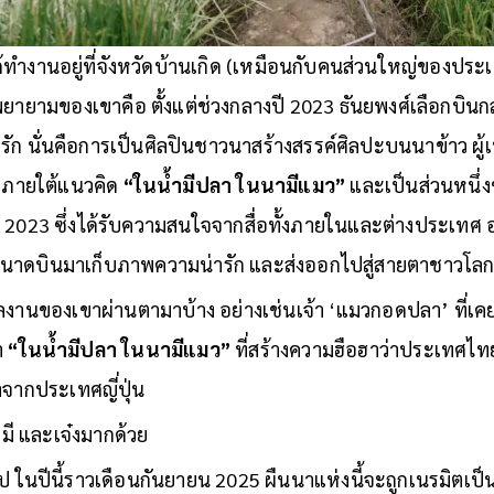
้ทำงานอยู่ที่จังหวัดบ้านเกิด (เหมือนกับคนส่วนใหญ่ของประเทศ)
มพยายามของเขาคือ ตั้งแต่ช่วงกลางปี 2023 ธันยพงศ์เลือกบินกล
ขารัก นั่นคือการเป็นศิลปินชาวนาสร้างสรรค์ศิลปะบนนาข้าว ผู้
้าภายใต้แนวคิด
“ในน้ำมีปลา ในนามีแมว”
และเป็นส่วนหนึ่
i 2023 ซึ่งได้รับความสนใจจากสื่อทั้งภายในและต่างประเทศ 
ถึงขนาดบินมาเก็บภาพความน่ารัก และส่งออกไปสู่สายตาชาวโลก
นของเขาผ่านตามาบ้าง อย่างเช่นเจ้า ‘แมวกอดปลา’ ที่เคยก
่า
“ในน้ำมีปลา ในนามีแมว”
ที่สร้างความฮือฮาว่าประเทศไ
จากประเทศญี่ปุ่น
็มี และเจ๋งมากด้วย
อยไป ในปีนี้ราวเดือนกันยายน 2025 ผืนนาแห่งนี้จะถูกเนรมิตเป