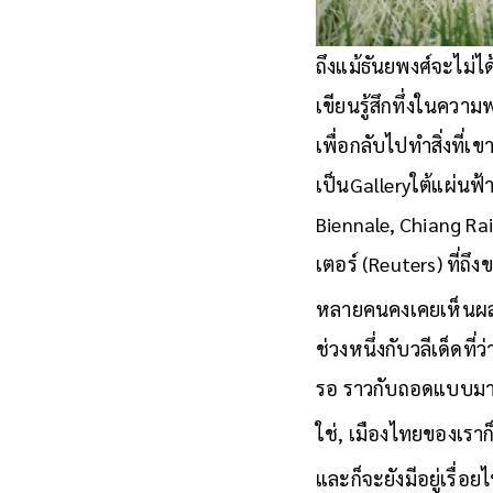
ถึงแม้ธันยพงศ์จะไม่ได
เขียนรู้สึกทึ่งในควา
เพื่อกลับไปทำสิ่งที่เ
เป็นGalleryใต้แผ่นฟ
Biennale, Chiang Ra
เตอร์ (Reuters) ที่
หลายคนคงเคยเห็นผลงา
ช่วงหนึ่งกับวลีเด็ดที่ว
รอ ราวกับถอดแบบมา
ใช่, เมืองไทยของเราก
และก็จะยังมีอยู่เรื่