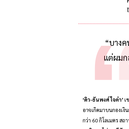
“บางคนอ
แต่ผมกล
‘ดิว-ธันพงศ์ ใจคำ’
เข
อาจเกิดมาบนกองเงินก
กว่า 60 กิโลเมตร สถา