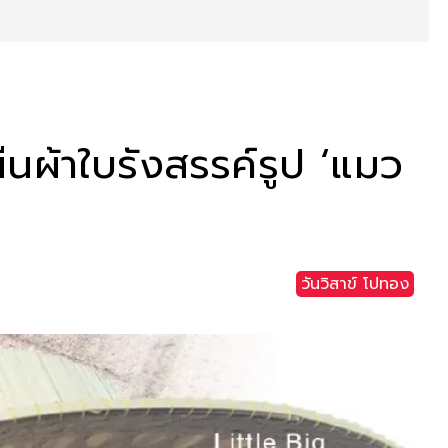
ืนผ้าใบรังสรรค์รูป ‘แมว
วันวิสาข์ โปทอง