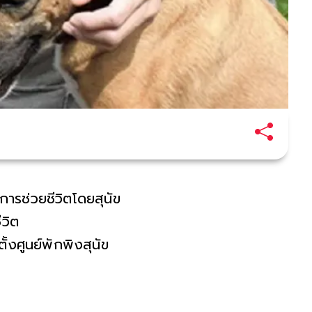
บการช่วยชีวิตโดยสุนัข
วิต
ั้งศูนย์พักพิงสุนัข
กรรมหรือมีพฤติกรรม