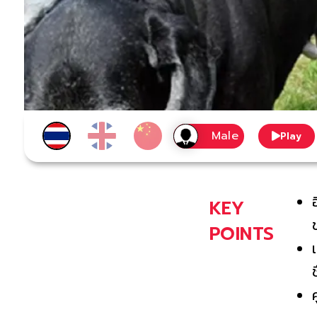
Play
KEY
POINTS