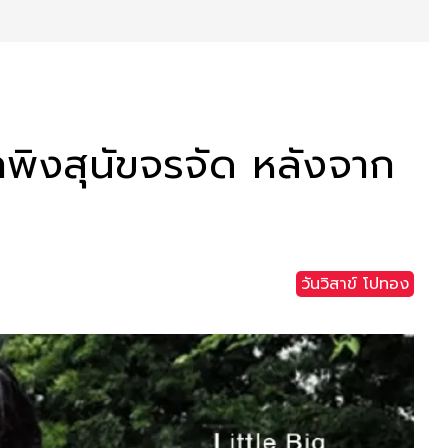
ักพิงสุนัขจรจัด หลังจาก
วันวิสาข์ โปทอง