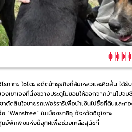
ฮิโรทากะ ไซโตะ อดีตนักธุรกิจที่ล้มเหลวและคิดสั้น ได้รั
ของเขาเองที่นั่งขวางประตูไม่ยอมให้ออกจากบ้านไปจบชี
เขาตัดสินใจขายรถเฟอร์รารีเพื่อนำเงินไปซื้อที่ดินและก่อต
ชื่อ "Wansfree" ในเมืองยาอิซุ จังหวัดชิซูโอกะ
ศูนย์พักพิงแห่งนี้อุทิศเพื่อช่วยเหลือสุนัขที่ถูกทารุณ