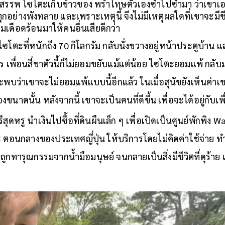
จสรรพ ไซโตะเก็บข้าวของ พร่ำโทษตัวเองซ้ำไปซ้ำมา ว่าเขา
ุกอย่างพังทลาย และเพราะเหตุนี้ จึงไม่มีเหตุผลใดที่เขาจะมีชี
เดือดร้อนมาให้คนอื่นเสียดีกว่า
งไซโตะที่หนักถึง 70 กิโลกรัม กลับนั่งขวางอยู่หน้าประตูบ้าน
 เพื่อนสี่ขาตัวนี้ก็ไม่ยอมขยับแม้แต่น้อย ไซโตะยอมแพ้ กล
พบว่าเขาจะไม่ยอมแพ้แบบนี้อีกแล้ว ในเมื่อสุนัขยังเห็นค่าเข
ขนาดนั้น หลังจากนี้ เขาจะเป็นคนที่ดีขึ้น เพื่อจะได้อยู่กับ
หรู นำเงินไปซื้อที่ดินผืนเล็ก ๆ เพื่อเปิดเป็นศูนย์พักพิง Wans
ะ ตอนกลางของประเทศญี่ปุ่น ให้บริการโดยไม่คิดค่าใช้จ่าย ทำหน
ูกทารุณกรรมจากน้ำมือมนุษย์ จนกลายเป็นสิ่งมีชีวิตที่ดุร้าย