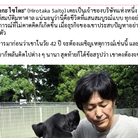
ก้าวร้าว โดยมีเป้าหมายเพื่อมอบความรักและอิสระ
ากะ ไซโตะ’
(Hirotaka Saito) เคยเป็นเจ้าของบริษัทแห่งหนึ่ง 
์สมบัติมหาศาล แน่นอนว่านี่คือชีวิตที่แสนสมบูรณ์แบบ ทุกอย
การณ์ที่ไม่คาดคิดก็เกิดขึ้น เมื่อธุรกิจของเขาประสบปัญหาอย
าตัว
รมาก่อนว่าเขาในวัย 42 ปี จะต้องเผชิญเหตุการณ์เช่นนี้ แล
็พลันคิดไปต่าง ๆ นานา สุดท้ายก็ได้ข้อสรุปว่า เขาคงต้องจบ