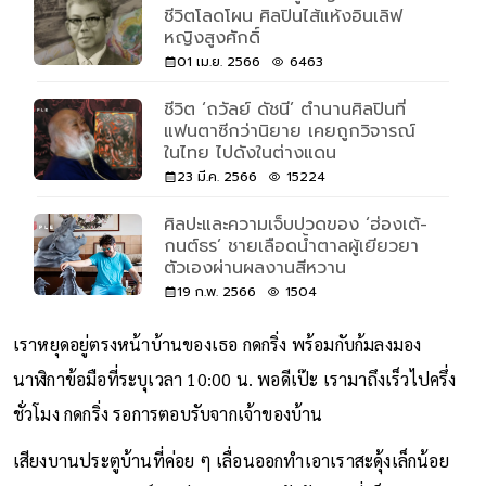
ชีวิตโลดโผน ศิลปินไส้แห้งอินเลิฟ
หญิงสูงศักดิ์
01 เม.ย. 2566
6463
ชีวิต ‘ถวัลย์ ดัชนี’ ตำนานศิลปินที่
แฟนตาซีกว่านิยาย เคยถูกวิจารณ์
ในไทย ไปดังในต่างแดน
23 มี.ค. 2566
15224
ศิลปะและความเจ็บปวดของ ‘ฮ่องเต้-
กนต์ธร’ ชายเลือดน้ำตาลผู้เยียวยา
ตัวเองผ่านผลงานสีหวาน
19 ก.พ. 2566
1504
เราหยุดอยู่ตรงหน้าบ้านของเธอ กดกริ่ง พร้อมกับก้มลงมอง
นาฬิกาข้อมือที่ระบุเวลา 10:00 น. พอดีเป๊ะ เรามาถึงเร็วไปครึ่ง
ชั่วโมง กดกริ่ง รอการตอบรับจากเจ้าของบ้าน
เสียงบานประตูบ้านที่ค่อย ๆ เลื่อนออกทำเอาเราสะดุ้งเล็กน้อย