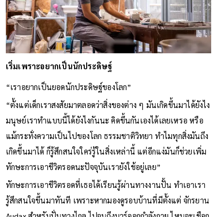
เริ่มเพราะอยากเป็นนักประดิษฐ์
“เราอยากเป็นยอดนักประดิษฐ์ของโลก”
“ตั้งแต่เด็กเราสงสัยมาตลอดว่าสิ่งของต่าง ๆ มันเกิดขึ้นมาได้ยังไง
มนุษย์เราทำแบบนี้ได้ยังไงกันนะ คิดขึ้นกันเองได้เลยเหรอ หรือ
แม้กระทั่งความเป็นไปของโลก ธรรมชาติวิทยา ทำไมทุกสิ่งมันถึง
เกิดขึ้นมาได้ ก็รู้สึกสนใจใคร่รู้ในสิ่งเหล่านี้ แต่อีกแง่มันก็ช่วยเพิ่ม
ทักษะการเอาชีวิตรอดนะปัจจุบันเรายังใช้อยู่เลย”
ทักษะการเอาชีวิตรอดที่เธอได้เรียนรู้ผ่านทางงานปั้น ทำเอาเรา
รู้สึกสนใจขึ้นมาทันที เพราะหากมองดูรอบบ้านที่มีตั้งแต่ จักรยาน
Audax สำหรับปั่นทางไกล ไปจนถึงบาร์ออกกำลังกาย ไหนจะเชือก