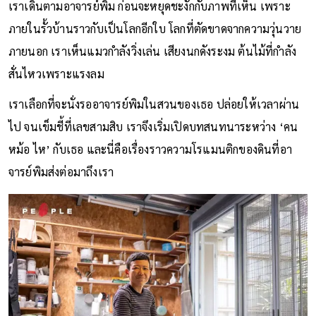
เราเดินตามอาจารย์พิม ก่อนจะหยุดชะงักกับภาพที่เห็น เพราะ
ภายในรั้วบ้านราวกับเป็นโลกอีกใบ โลกที่ตัดขาดจากความวุ่นวาย
ภายนอก เราเห็นแมวกำลังวิ่งเล่น เสียงนกดังระงม ต้นไม้ที่กำลัง
สั่นไหวเพราะแรงลม
เราเลือกที่จะนั่งรออาจารย์พิมในสวนของเธอ ปล่อยให้เวลาผ่าน
ไป จนเข็มชี้ที่เลขสามสิบ เราจึงเริ่มเปิดบทสนทนาระหว่าง ‘คน
หม้อ ไห’ กับเธอ และนี่คือเรื่องราวความโรแมนติกของดินที่อา
จารย์พิมส่งต่อมาถึงเรา