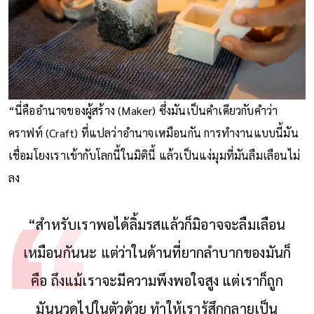
“นี่คืออำนาจของผู้สร้าง (Maker) ซึ่งมันเป็นคำเดียวกับคำว่า
คราฟท์ (Craft) ที่แปลว่าอำนาจเหมือนกัน การทำงานแบบนี้มัน
เชื่อมโยงเราเข้ากับโลกนี้ในมิตินี้ แล้วเป็นแง่มุมที่มันลืมเลือนไม่
ลง
“สำหรับเราพอได้ลิ้มรสแล้วก็มิอาจจะลืมเลือน
เหมือนกันนะ แต่ว่าในด้านที่ยากลำบากของมันก็
คือ ถึงแม้เราจะมีความพึงพอใจสูง แต่เราก็ถูก
มันนวดไปในตัวด้วย ทำให้เรารู้สึกกลายเป็น