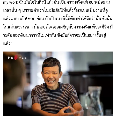
my work ฉันมั่นใจในสิ่งนี้แล้วมันเป็นความจริงแท้ อย่างน้อย ณ
เวลานั้น ๆ เพราะตัวเราในเมื่อสิบปีที่แล้วก็จะแบบเป็นงานที่ดู
แล้วแบบ เฮ้ย! ห่วย อ่อน ถ้าเป็นนาทีนี้ก็ต้องทำให้ดีกว่านั้น ดังนั้น
ในแต่ละช่วงเวลา มันเลยต้องเจอเผชิญกับความจริงแท้ของชีวิต มี
ระดับของพัฒนาการที่ไม่เท่ากัน ซึ่งมันก็ควรจะเป็นอย่างงั้นอยู่
แล้ว”