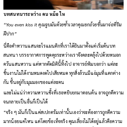
บทสนทนาระหว่าง คน หม้อ ไห
“You even kiss it คุณจูบมันด้วยซ้ำเวลาคุณยกถ้วยขึ้นมาจ่อที่ริม
ฝีปาก”
นี่คือคำหวานแสนจะโรแมนติกที่เราได้ยินมาตั้งแต่เริ่มต้นบท
สนทนา บรรยากาศการพูดคุยระหว่างเราจึงคละคลุ้งไปด้วยหมอก
ควันแสนหวาน แต่หากตัดมิตินี้ทิ้งไป อาจารย์พิมบอกว่า แต่ละ
ชิ้นงานไม่ได้งามหมดงดไปเสียหมด ทุกสิ่งล้วนมีแง่มุมที่แตกต่าง
กัน ขึ้นอยู่กับมุมมองของแต่ละคน
และไม่แน่ว่าความหวานซึ้งที่เธอหยิบยกมาตอนต้น อาจถูกตีความ
จนกลายเป็นอื่นก็เป็นได้
“จริง ๆ มันก็เป็นแค่สเปกตรัมเท่านั้นเองว่าจะต้องการถูกตีความ
มากน้อยแค่ไหน แต่โดยข้อเท็จจริง คุณเลี่ยงไม่ได้อยู่แล้วคือความ