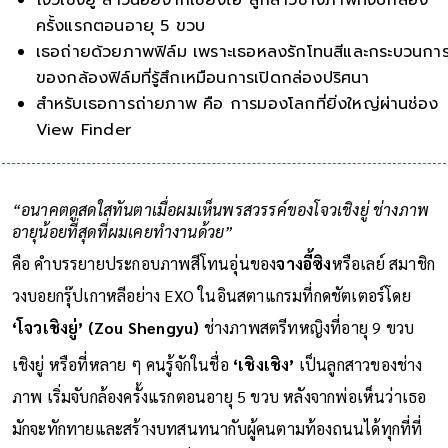
ครั้งแรกตอนอายุ 5 ขวบ
เธอถ่ายด้วยภาพฟิล์ม เพราะเธอหลงรักโทนสีและกระบวนกา
ของกล้องฟิล์มที่รู้สึกเหมือนการเปิดกล่องปริศนา
สำหรับเธอการถ่ายภาพ คือ การมองโลกที่ยิ่งใหญ่ผ่านช่อง
View Finder
“อนาคตดูสดใสทันตาเมื่อผมเห็นพรสวรรค์ของโจวเชิงยู่ ช่างภาพ
อายุน้อยที่สุดที่ผมเคยทำงานด้วย”
คือ คำบรรยายประกอบภาพสีโทนอุ่นของ
จางอี้ซิง
หรือเลย์ สมาชิก
วงบอยกรุ๊ปเกาหลีอย่าง EXO ในอินสตาแกรมที่กดชัตเตอร์โดย
‘โจวเชิงยู่’ (Zou Shengyu)
ช่างภาพสตรีทหญิงที่อายุ 9 ขวบ
เชิงยู่ หรือที่หลาย ๆ คนรู้จักในชื่อ
‘เชิงเชิง’
เป็นลูกสาวของช่าง
ภาพ เริ่มจับกล้องครั้งแรกตอนอายุ 5 ขวบ หลังจากพ่อเห็นว่าเธอ
มักจะทักทายและสร้างบทสนทนากับผู้คนตามท้องถนนได้ทุกที่ที่