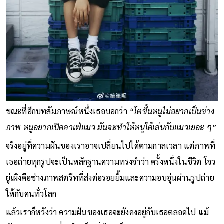
ขณะที่อีกบทสัมภาษณ์หนึ่งเธอบอกว่า
“โตขึ้นหนูไม่อยากเป็นช่าง
ภาพ หนูอยากเปิดคาเฟ่แมว มันจะทำให้หนูได้เล่นกับแมวเยอะ ๆ”
จริงอยู่ที่ความฝันของเราอาจเปลี่ยนไปได้ตามกาลเวลา แต่ภาพที่
เธอถ่ายทุกรูปจะเป็นหลักฐานความทรงจำว่า ครั้งหนึ่งในชีวิต โจว
ยู่เผิงคือช่างภาพสตรีทที่ส่งต่อรอยยิ้มและความอบอุ่นผ่านรูปถ่าย
ให้กับคนทั่วโลก
แล้วเราก็หวังว่า ความฝันของเธอจะยังคงอยู่กับเธอตลอดไป แม้