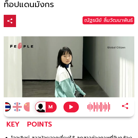
ท็อปแดนมังกร
ณัฐธนีย์ ลิ้มวัฒนาพันธ์
KEY
POINTS
โจวเชิงยู่ สาวน้อยจากเซี่ยงไฮ้ ลูกสาวช่างภาพที่จับกล้อง