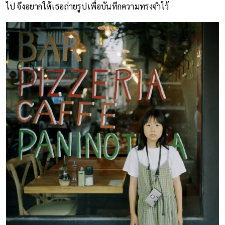
ไป จึงอยากให้เธอถ่ายรูปเพื่อบันทึกความทรงจำไว้