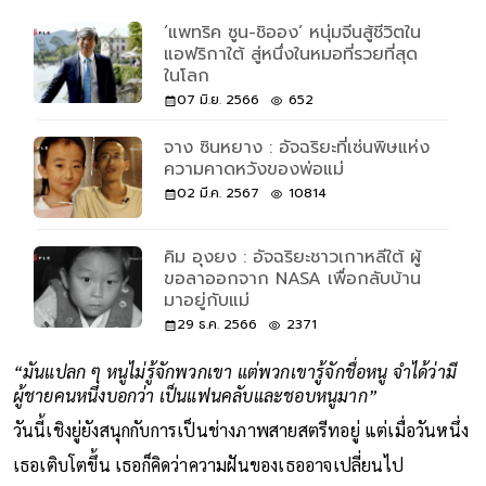
‘แพทริค ซูน-ชิออง’ หนุ่มจีนสู้ชีวิตใน
แอฟริกาใต้ สู่หนึ่งในหมอที่รวยที่สุด
ในโลก
07 มิ.ย. 2566
652
จาง ซินหยาง : อัจฉริยะที่เซ่นพิษแห่ง
ความคาดหวังของพ่อแม่
02 มี.ค. 2567
10814
คิม อุงยง : อัจฉริยะชาวเกาหลีใต้ ผู้
ขอลาออกจาก NASA เพื่อกลับบ้าน
มาอยู่กับแม่
29 ธ.ค. 2566
2371
“มันแปลก ๆ หนูไม่รู้จักพวกเขา แต่พวกเขารู้จักชื่อหนู จำได้ว่ามี
ผู้ชายคนหนึ่งบอกว่า เป็นแฟนคลับและชอบหนูมาก”
วันนี้เชิงยู่ยังสนุกกับการเป็นช่างภาพสายสตรีทอยู่ แต่เมื่อวันหนึ่ง
เธอเติบโตขึ้น เธอก็คิดว่าความฝันของเธออาจเปลี่ยนไป