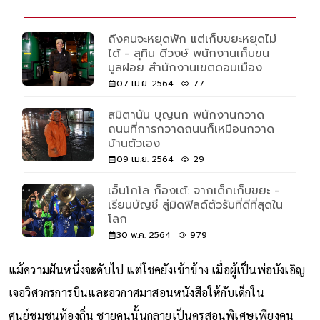
ถึงคนจะหยุดพัก แต่เก็บขยะหยุดไม่
ได้ - สุทิน ดีวงษ์ พนักงานเก็บขน
มูลฝอย สำนักงานเขตดอนเมือง
07 เม.ย. 2564
77
สมิตานัน บุญนก พนักงานกวาด
ถนนที่การกวาดถนนก็เหมือนกวาด
บ้านตัวเอง
09 เม.ย. 2564
29
เอ็นโกโล ก็องเต้: จากเด็กเก็บขยะ -
เรียนบัญชี สู่มิดฟิลด์ตัวรับที่ดีที่สุดใน
โลก
30 พ.ค. 2564
979
แม้ความฝันหนึ่งจะดับไป แต่โชคยังเข้าข้าง เมื่อผู้เป็นพ่อบังเอิญ
เจอวิศวกรการบินและอวกาศมาสอนหนังสือให้กับเด็กใน
ศูนย์ชุมชนท้องถิ่น ชายคนนั้นกลายเป็นครูสอนพิเศษเพียงคน