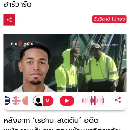
ฮาร์วาร์ด
วันวิสาข์ โปทอง
หลังจาก ‘เรฮาน สเตตัน’ อดีต