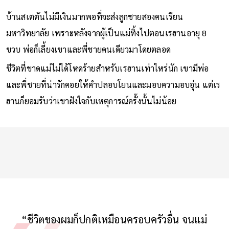
บ้านสเตตันไม่มีเงินมากพอที่จะส่งลูกชายสองคนเรียน
มหาวิทยาลัย เพราะหลังจากผู้เป็นแม่ทิ้งไปตอนเรฮานอายุ 8
ขวบ พ่อก็เลี้ยงเขาและพี่ชายคนเดียวมาโดยตลอด
ชีวิตที่ขาดแม่ไม่ได้โหดร้ายสำหรับเรฮานเท่าไหร่นัก เขามีพ่อ
และพี่ชายที่น่ารักคอยให้คำปลอบโยนและมอบความอบอุ่น แต่เร
ฮานก็ยอมรับว่าเขาฝังใจกับเหตุการณ์ครั้งนั้นไม่น้อย
“ชีวิตของผมก็ปกติเหมือนครอบครัวอื่น จนแม่