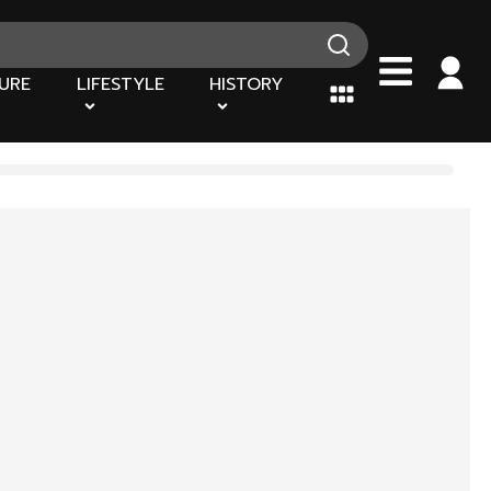
URE
LIFESTYLE
HISTORY