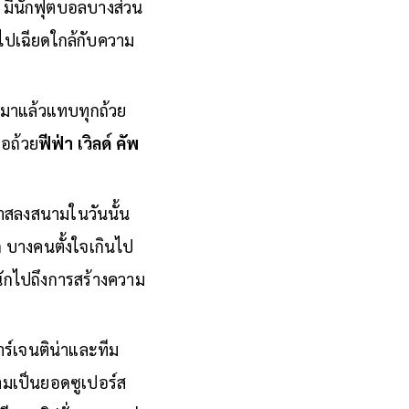
 มีนักฟุตบอลบางส่วน
ด้ไปเฉียดใกล้กับความ
มาแล้วแทบทุกถ้วย
ือถ้วย
ฟีฟ่า เวิลด์ คัพ
กาสลงสนามในวันนั้น
ี บางคนตั้งใจเกินไป
ักไปถึงการสร้างความ
ร์เจนติน่าและทีม
มเป็นยอดซูเปอร์ส