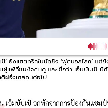
ปเป้’ ยิงแฮตทริกในนัดชิง ‘ฟุตบอลโลก’ แต่ยั
นผู้แพ้ที่ชนะใจคนดู และเชื่อว่า เอ็มบัปเป้ ม
ติฝรั่งเศสคนต่อไป
ียน เอ็มบัปเป้ อกหักจากการป้องกันแชมป