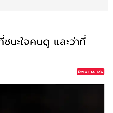
ี่ชนะใจคนดู และว่าที่
ธิษณา ธนคลัง