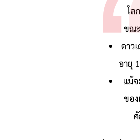
โลก
ขณะท
ดาวเ
อายุ 
แม้จ
ของเ
ศ