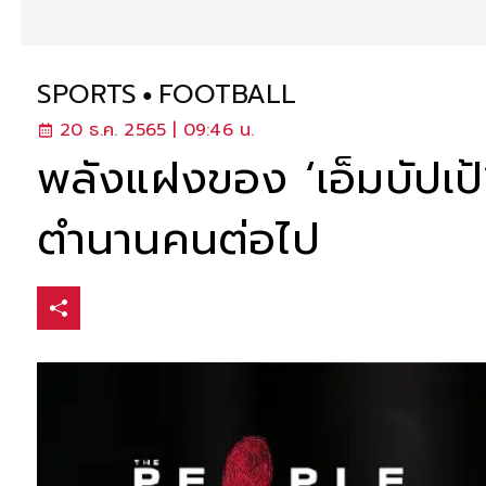
SPORTS
FOOTBALL
20 ธ.ค. 2565 | 09:46 น.
พลังแฝงของ ‘เอ็มบัปเป้’ 
ตำนานคนต่อไป