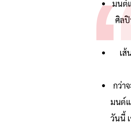
มนต์แ
ศิลป
เส้
กว่าจ
มนต์แ
วันนี