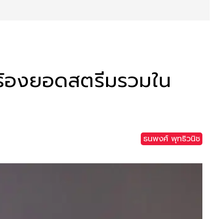
กร้องยอดสตรีมรวมใน
ธนพงศ์ พุทธิวนิช