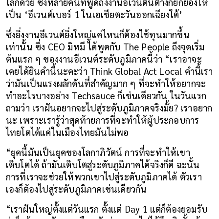
โลกด้วย ซึ่งหลายคนที่พูดถึงงานอีเวนต์นี้ต่างก็ยกย่องให้
เป็น ‘อีเวนต์เบอร์ 1 ในเอเชียตะวันออกเฉียงใต้’
ซึ่งยิ่งงานอีเวนต์ยิ่งใหญ่แค่ไหนก็ต้องใช้ทุนมากขึ้น
เท่านั้น ซึ่ง CEO มิหมี ได้พูดกับ The People ถึงจุดเริ่ม
ต้นแรก ๆ ของงานอีเวนต์ระดับภูมิภาคนี้ว่า “เราอาจะ
เคยได้ยินคำนี้นะคะว่า Think Global Act Local คำนี้เรา
ว่ามันเป็นแรงผลักดันที่สำคัญมาก ๆ ที่จะทำให้อยากจะ
ทำอะไรบางอย่าง Techsauce ก็เช่นเดียวกัน ในวันแรก
ถามว่า เราฝันอยากจะไปสู่ระดับภูมิภาคจริงมั้ย? เราอยาก
นะ เพราะเรารู้ว่าสุดท้ายการที่จะทำให้ผู้ประกอบการ
ไทยโตได้แค่ในเมืองไทยมันไม่พอ
“ยุคนี้มันเป็นยุคของโลกาภิวัตน์ การที่จะทำให้เขา
เติบโตได้ ถ้ามันเติบโตสู่ระดับภูมิภาคได้จริงก็ดี ฉะนั้น
การที่เราจะช่วยให้พวกเขาไปสู่ระดับภูมิภาคได้ ตัวเรา
เองก็ต้องไปสู่ระดับภูมิภาคเช่นเดียวกัน
“เราฝันใหญ่ตั้งแต่วันแรก ตั้งแต่ Day 1 แต่ก็ต้องยอมรับ