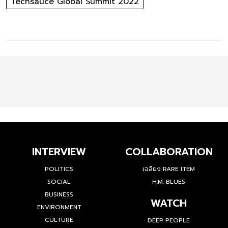
Techsauce Global Summit 2022
INTERVIEW
COLLABORATION
POLITICS
เฉลียง RARE ITEM
SOCIAL
H.M. BLUES
BUSINESS
WATCH
ENVIRONMENT
CULTURE
DEEP PEOPLE